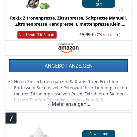
Küchenschublade.
gut
Rekix Zitronenpresse, Zitruspresse, Saftpresse Manuell,
Zitronenpresse Handpresse, Limettenpresse Klein,
Lemon Squeezer, Citrus Juicer, Entsafter,
13,99 €
Nur Heute 7% Rabatt!
(7% reduziert!)
Zitronenscheibenpresse, Bar Cocktail Zubehör, Silber
ANGEBOT ANZEIGEN
Holen Sie sich den ganzen Saft aus Ihren Früchten:
Entfesseln Sie das volle Potenzial Ihrer Lieblingsfrüchte
mit der Zitronenpresse von Rekix. Extrahieren Sie den
letzten Tropfen Flüssigkeit, sodass kein Saft
Mehr anzeigen...
zurückbleibt. Verwandeln Sie Limetten, Zitronen und
sogar kleine Orangen in flüssige
7
Geschmackserlebnisse. Verabschieden Sie sich von
verschwendetem Obst und begrüßen Sie eine zitrische
Symphonie in Ihrem Glas.
Bewertung