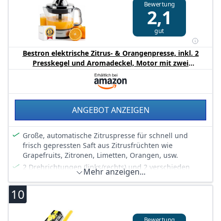
Bewertung
manuell - Außerdem relevant oder passend zu: Schal,
2,1
Salat, Squeezer, Cocktail, Juicer Press
gut
Bestron elektrische Zitrus- & Orangenpresse, inkl. 2
Presskegel und Aromadeckel, Motor mit zwei
Drehrichtungen (links/rechts), Füllmenge: 0.7 Liter, 40
Watt, Farbe: Silber, ACJ350Z
ANGEBOT ANZEIGEN
Große, automatische Zitruspresse für schnell und
frisch gepressten Saft aus Zitrusfrüchten wie
Grapefruits, Zitronen, Limetten, Orangen, usw.
2 Drehrichtungen (links/rechts) und 2 verschieden
Mehr anzeigen...
große Presskegel für optimale Ergebnisse,
Aromadeckel zum Erhalt des frischen Geschmacks
10
Transparenter Behälter mit Anzeige vom Inhalt bis 0,7
l, Sieb für Fruchtfleisch und Kerne zur optionalen
Weiterverarbeitung, Kabellänge 91 cm
Bewertung