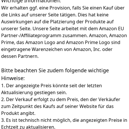
Wichtige Informationen:
dass das Fruchtfleisch und die Samen Ihnen im Weg
Wir erhalten ggf. eine Provision, falls Sie einen Kauf über
sind.
die Links auf unserer Seite tätigen. Dies hat keine
Sparen Sie Zeit und Platz – mit unserer platzsparenden
Auswirkungen auf die Platzierung der Produkte auf
Zitruspresse gehören Stromkosten, Batteriewechsel
unserer Seite. Unsere Seite arbeitet mit dem Amazon EU
und sperrige Entsafter, die Ihre Küchenzeile
verstopfen, der Vergangenheit an. Erfrischen Sie sich
Partner-/Affiliateprogramm zusammen. Amazon, Amazon
im Handumdrehen mit einer spritzigen Limonade oder
Prime, das Amazon Logo and Amazon Prime Logo sind
Margarita. Geben Sie einfach eine halbe Zitrone oder
eingetragene Warenzeichen von Amazon, Inc. oder
Limette in die Schale und genießen Sie, wie die
dessen Partnern.
Zitrusfrüchte Ihr Getränk oder Ihre Mahlzeit mit
Geschmack verfeinern.
Bitte beachten Sie zudem folgende wichtige
Robuste und langlebige Schüsseln: Diese robuste
manuelle Saftpresse aus Aluminium mit
Hinweise:
lebensmittelechter Beschichtung ist die perfekte
1. Der angezeigte Preis könnte seit der letzten
Ergänzung für Ihre Cocktail-Ausrüstung und wird
Aktualisierung gestiegen sein.
Ihnen viele Jahre Freude bereiten. Dank des
2. Der Verkauf erfolgt zu dem Preis, den der Verkäufer
ergonomischen Griffs ist die Zitronen-Limetten-Presse
auch für Kinder äußerst komfortabel.
zum Zeitpunkt des Kaufs auf seiner Website für das
Reinigung in Sekundenschnelle: Nachdem Sie Ihrem
Produkt angibt.
Rezept eine spritzige Note verliehen haben, stellen Sie
3. Es ist technisch nicht möglich, die angezeigten Preise in
die Zitruspresse einfach zur schnellen Reinigung in die
Echtzeit zu aktualisieren.