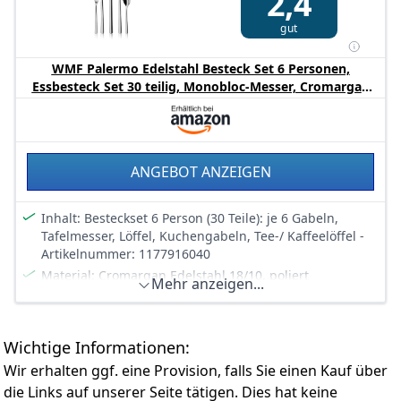
2,4
Die soliden Monobloc Tafelmesser aus rostfreiem
gut
Klingenstahl werden aus einem Stück geschmiedet und
im Ganzen gehärtet. Der Wellenschliff garantiert
WMF Palermo Edelstahl Besteck Set 6 Personen,
langanhaltende Schärfe
Essbesteck Set 30 teilig, Monobloc-Messer, Cromargan
Das Besteckset wird in einer hochwertigen
Edelstahl poliert, glänzend, spülmaschinenfest
Besteckkassette geliefert. Die Abbildung auf dem
Geschenkkarton ist bei allen WMF Bestecken einheitlich
geführt (Modell Atria poliert)
ANGEBOT ANZEIGEN
Inhalt: Besteckset 6 Person (30 Teile): je 6 Gabeln,
Tafelmesser, Löffel, Kuchengabeln, Tee-/ Kaffeelöffel -
Artikelnummer: 1177916040
Material: Cromargan Edelstahl 18/10, poliert
Mehr anzeigen...
(glänzend). Besteckteile aus Cromargan sind beständig
gegen Speisesäuren, geschmacksneutral, rostfrei und
spülmaschinenfest
Wichtige Informationen:
Das Monoblocmesser liegt gut in der Hand und hat ein
ausgewogenes Gewicht. Die Oberflächen sind präzise
Wir erhalten ggf. eine Provision, falls Sie einen Kauf über
beabreitet. Alle Kanten sorgfältig verrundet
die Links auf unserer Seite tätigen. Dies hat keine