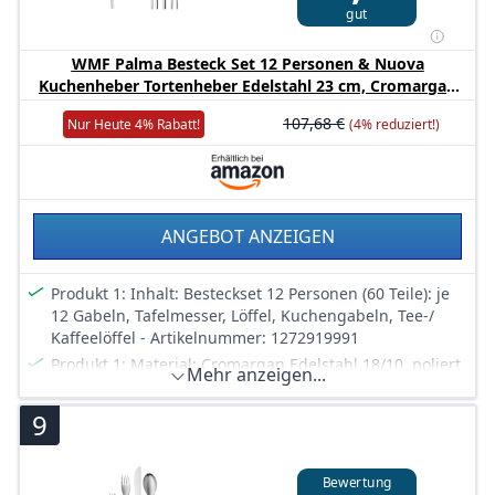
gut
WMF Palma Besteck Set 12 Personen & Nuova
Kuchenheber Tortenheber Edelstahl 23 cm, Cromargan
Edelstahl poliert, Tortenschaufel ideal auch als
107,68 €
Nur Heute 4% Rabatt!
(4% reduziert!)
Lasagneheber, Pizzaheber, spülmaschinengeeignet
ANGEBOT ANZEIGEN
Produkt 1: Inhalt: Besteckset 12 Personen (60 Teile): je
12 Gabeln, Tafelmesser, Löffel, Kuchengabeln, Tee-/
Kaffeelöffel - Artikelnummer: 1272919991
Produkt 1: Material: Cromargan Edelstahl 18/10, poliert
Mehr anzeigen...
(glänzend). Besteckteile aus Cromargan sind beständig
gegen Speisesäuren, geschmacksneutral, rostfrei und
9
spülmaschinenfest
Produkt 1: Das Monoblocmesser liegt gut in der Hand
und hat ein ausgewogenes Gewicht. Die Oberflächen
Bewertung