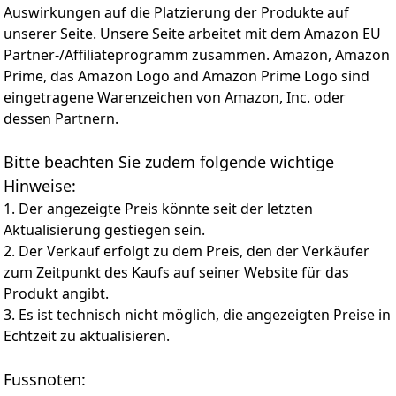
Die soliden Monobloc Tafelmesser aus rostfreiem
Auswirkungen auf die Platzierung der Produkte auf
Klingenstahl werden aus einem Stück geschmiedet und
unserer Seite. Unsere Seite arbeitet mit dem Amazon EU
im Ganzen gehärtet. Der Wellenschliff garantiert
Partner-/Affiliateprogramm zusammen. Amazon, Amazon
langanhaltende Schärfe
Prime, das Amazon Logo and Amazon Prime Logo sind
Das Besteckset wird in einer hochwertigen
eingetragene Warenzeichen von Amazon, Inc. oder
Besteckkassette geliefert. Die Abbildung auf dem
Geschenkkarton ist bei allen WMF Bestecken einheitlich
dessen Partnern.
geführt (Modell Atria poliert)
Bitte beachten Sie zudem folgende wichtige
Hinweise:
1. Der angezeigte Preis könnte seit der letzten
Aktualisierung gestiegen sein.
2. Der Verkauf erfolgt zu dem Preis, den der Verkäufer
zum Zeitpunkt des Kaufs auf seiner Website für das
Produkt angibt.
3. Es ist technisch nicht möglich, die angezeigten Preise in
Echtzeit zu aktualisieren.
Fussnoten: