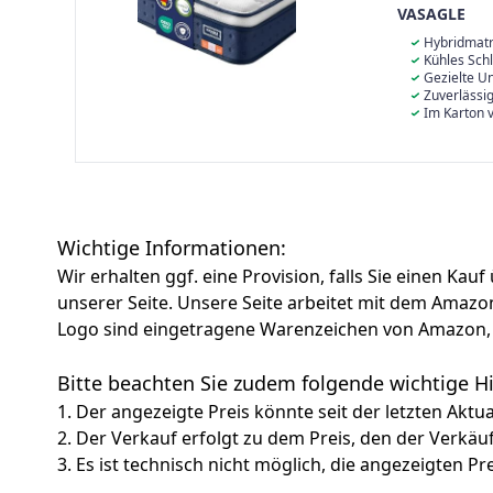
Körperanp
VASAGLE
atmungsak
Hybridmatra
Taschenfederk
Kühles Schl
Unterstützung
Memory-Schaum
Gezielte Un
Bewegungsübe
Memory-Schau
Ergonomische 
Zuverlässi
Ihres Partner
atmungsaktive
Körperform an
optimale Unter
Im Karton 
fördern
Rückenschmerz
und Stoffe sow
Hybridmatratz
Wechselschlä
Unterstützung
sich leicht tr
ruhen lassen u
Wichtige Informationen:
Wir erhalten ggf. eine Provision, falls Sie einen Kau
unserer Seite. Unsere Seite arbeitet mit dem Am
Logo sind eingetragene Warenzeichen von Amazon, 
Bitte beachten Sie zudem folgende wichtige 
1. Der angezeigte Preis könnte seit der letzten Aktu
2. Der Verkauf erfolgt zu dem Preis, den der Verkäu
3. Es ist technisch nicht möglich, die angezeigten Pre