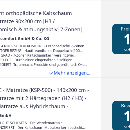
Matratze kann nach dem Öffnen nicht in die
ox umgepackt werden
t orthopädische Kaltschaum
ratze 90x200 cm|H3 /
Prei
omisch & atmungsaktiv|7-Zonen|
1
rtifiziert|16 cm
tcomfort GmbH & Co. KG
oallergen|Bezug abnehmbar &
ENDER SCHLAFKOMFORT - Orthopädische 7-Zonen
se
ratze mit praktischem Duo Härtegrad unterstützt
GER BEZUG - Hautfreundliches Doppeltuch (100
deutscher Qualitätsstandard
 Rücken durch optimale Druckentlastung, sanftes
ter), hochwertig versteppt mit Klimafasern, absorbiert
RAD - 7-Zonen Kaltschaumkern vereint zwei
 Schulter- und Hüftbereichs sowie optimale Stützung
optimal und sorgt für ein trockenes und gesundes
(mittelfest) und 4 (fest). Die Liegehärte lässt sich
FLEGE - Durch einen eingenähten 3-seitigen
reichs
belieben durch Wenden anpassen. Gesamthöhe: ca. 16
s ist der Bezug leicht abnehmbar und bei 60°C
KEIT -Traumnacht Produkte sind geprüft nach Öko-
hr zu empfehlen für Hausstauballergiker
00. Für nachhaltiges Recycling verzichten wir auf ein
Mehr anzeigen...
 Label – die Darstellung dient nur zu
zwecken
 - Matratze (KSP-500) - 140x200 cm -
atze mit 2 Härtegraden (H2 / H3) -
Bew
atratze aus Hybridschaum -
1
gen & Antibakteriell - Oeko-TEX®
 GmbH
t - Paketlieferung
 GUT SCHLAFEN - Die Wendematratze
se
) bietet mit 2 verschiedenen Härtegraden (H2/H3)
ZIPIERT - Der Kaltschaum-Matratzenkern besticht