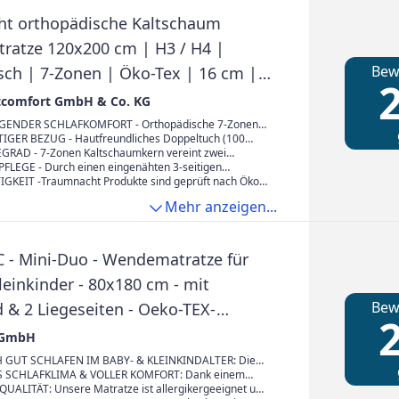
stützt Sie zusätzlich unsere Härtegradempfehlung.
t orthopädische Kaltschaum
atze 120x200 cm | H3 / H4 |
Bew
ch | 7-Zonen | Öko-Tex | 16 cm |
2
gen | Bezug waschbar | Deutscher
tcomfort GmbH & Co. KG
standard
ENDER SCHLAFKOMFORT - Orthopädische 7-Zonen
ratze mit praktischem Duo Härtegrad unterstützt
GER BEZUG - Hautfreundliches Doppeltuch (100
 Rücken durch optimale Druckentlastung, sanftes
ter), hochwertig versteppt mit Klimafasern, absorbiert
RAD - 7-Zonen Kaltschaumkern vereint zwei
 Schulter- und Hüftbereichs sowie optimale Stützung
optimal und sorgt für ein trockenes und gesundes
(mittelfest) und 4 (fest). Die Liegehärte lässt sich
FLEGE - Durch einen eingenähten 3-seitigen
reichs
belieben durch Wenden anpassen. Gesamthöhe: ca. 16
s ist der Bezug leicht abnehmbar und bei 60°C
KEIT -Traumnacht Produkte sind geprüft nach Öko-
hr zu empfehlen für Hausstauballergiker
00. Für nachhaltiges Recycling verzichten wir auf ein
Mehr anzeigen...
 Label – die Darstellung dient nur zu
zwecken
 - Mini-Duo - Wendematratze für
leinkinder - 80x180 cm - mit
Bew
 & 2 Liegeseiten - Oeko-TEX-
2
ert - Abnehmbarer & waschbarer
 GmbH
Bezug - Lieferung per Paket
 GUT SCHLAFEN IM BABY- & KLEINKINDALTER: Die
ematratze wurde speziell entwickelt, um den
 SCHLAFKLIMA & VOLLER KOMFORT: Dank einem
chen Bedürfnissen von Babys und Kleinkindern gerecht
ndum-Klimaband & eingearbeiteter Klimawatte ist für
UALITÄT: Unsere Matratze ist allergikergeeignet und