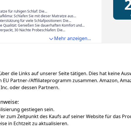
2
assung, Bewegungsisolierung,
tiver Bezug, blau RMZ214QZ02
tze für ruhigen Schlaf: Die
ernmatratze vereint weiche Umhüllung und stabile
afklima: Schlafen Sie mit dieser Matratze aus
. Die einzelnen Taschenfedern minimieren die
stoff die ganze Nacht über erfrischt. Der Gel-
terstützung für viele Schlafpositionen: Die
rtragung, sodass Sie nicht durch das Umdrehen
mstoff leitet überschüssige Wärme ab, während der
Körperanpassung Matratze passt sich Ihrer
ge Qualität: Genießen Sie dauerhaften Komfort und
s gestört werden
 Strickbezug und das 3D-Mesh die Luftzirkulation
, entlastet Schultern und Hüften und kann
stützung dank hochwertiger, zertifizierter Polsterung
verpackt, 30 Nächte Probeschlafen: Die
en vorbeugen – ideal für Seiten-, Rücken- und
ie verstärkter Randfedern, die für starke
e wird gerollt und vakuumverpackt geliefert und lässt
Mehr anzeigen...
fer
 am Rand sorgen und Einsinken verhindern
ansportieren. Einfach auspacken, ausrollen, 72 Stunden
nd 30 Nächte testen, ob sie perfekt zu Ihnen passt
f über die Links auf unserer Seite tätigen. Dies hat keine A
azon EU Partner-/Affiliateprogramm zusammen. Amazon, Am
Inc. oder dessen Partnern.
Hinweise:
alisierung gestiegen sein.
fer zum Zeitpunkt des Kaufs auf seiner Website für das Pro
ise in Echtzeit zu aktualisieren.