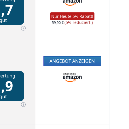
,7
Nur Heute 5% Rabatt!
gut
(5% reduziert!)
59,90 €
ANGEBOT ANZEIGEN
ertung
,9
gut