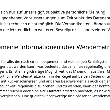
 sich nur auf unsere ggf. subjektive persönliche Meinung.
ter gegebenen Voraussetzungen zum Zeitpunkt des Datenabr
zeit ist technisch nicht möglich. Die Versandkosten könn
lten die letztendlich im weiteren Bestellprozess angezeigten
emeine Informationen über Wendematr
l für alle, die nach einem bequemen und vielseitigen Schlafsyst
en genutzt werden kann, was bedeutet, dass man sie regelmäßig
rn. Es ist eine großartige Möglichkeit, das Maximum aus Ihrer M
ort. Eine Wendematratze kann in der Regel auf beiden Seiten unt
 mit Rückenschmerzen und anderen Beschwerden als auch denjeni
öglichkeit, regelmäßig zu drehen und zu wenden, kann der Komfor
mmer suchen oder eine alte Matratze ersetzen möchten, es ist wic
ergleichen. Eine qualitativ hochwertige und passende Wendematrat