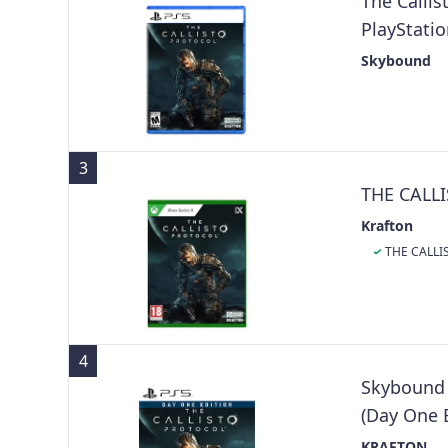
The Callis
PlayStatio
Skybound
3
THE CALL
Krafton
THE CALLI
4
Skybound 
(Day One E
KRAFTON