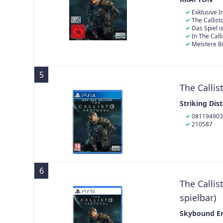
Exklusive I
die Biophage S
The Callist
Generation au
Das Spiel 
Brutalität mit
In The Call
Menschlichkei
atemberaubend
Meistere B
entsetzliche 
und Fernkampf
5
The Callis
Striking Dis
081194903
210587
6
The Calli
spielbar)
Skybound E