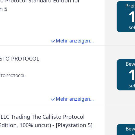
to Protocol Standard Edition for
Prei
n 5
1
se
Mehr anzeigen...
ISTO PROTOCOL
Bew
1
STO PROTOCOL
se
Mehr anzeigen...
LLC Trading The Callisto Protocol
dition, 100% uncut) - [Playstation 5]
Bew