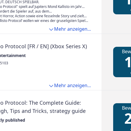
T. DEUTSCH SPIELBAR.
to Protocol" spielt auf Jupiters Mond Kallisto im Jahr
t ein Survival-Horror-Erlebnis der nächsten
ordert die Spieler auf, aus dem
tsgefängnis "Black Iron" zu entkommen und sich
t Horror, Action sowie eine fesselnde Story und zielt
klichen Geheimnissen zu stellen.
s Horror-Genre in der interaktiven Unterhaltung neu zu
llisto Protocol‘ wollen wir eines der gruseligsten Spiele
ntwickeln, um die Messlatte für das Survival-Horror-
Mehr anzeigen...
h höher zu legen." —Dan Smith, Creative Director:
nce Studios
to Protocol [FR / EN] (Xbox Series X)
Bew
1
ntertainment
5103
Mehr anzeigen...
to Protocol: The Complete Guide:
Bew
h, Tips and Tricks, strategy guide
2
ly published