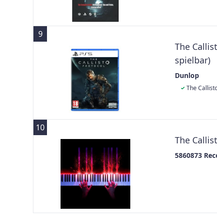
9
The Calli
spielbar)
Dunlop
The Callist
10
The Callis
5860873 Rec