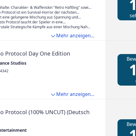
1
nhalte: Charakter- & Waffenskin "Retro Häftling" sowie
kins (nur bei Amazon erhältlich)
o Protocol ist ein Survival-Horror der nächsten
se
s der Feder von Glen Schofield
ist eine gelungene Mischung aus Spannung und
 schrecklichen Momenten der Hilflosigkeit und
isto Protocol taucht der Spieler in eine
t
e Geschichte ein, in der hinter jeder Ecke
rutale Strategische Kämpfe aus einer Mischung Nah
Schrecken lauern
 mit einer einzigartigen Gravitationswaffe
Mehr anzeigen...
to Protocol Day One Edition
Bew
1
tance Studios
4342
Mehr anzeigen...
sto Protocol (100% UNCUT) (Deutsch
Bew
1
ntertainment