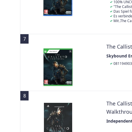
100% UNCU
"The Callis
2320 und biete
Das Spiel f
Generation.
Hochsicherhei
Es verbinde
seinen schrec
darauf ab, da
Mit ‚The Ca
definieren.
aller Zeiten e
Genre deutlic
Striking Dista
7
The Callis
Skybound E
081194903
8
The Callis
Walkthroug
Independent