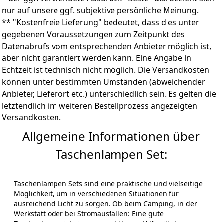
Teile. Es kann vielseitig für die tägliche Beleuchtung,
nur auf unsere ggf. subjektive persönliche Meinung.
Stromausfälle, Notfälle usw. verwendet werden. Es
** "Kostenfreie Lieferung" bedeutet, dass dies unter
kann auch zum Gassigehen mit dem Hund, Camping,
gegebenen Voraussetzungen zum Zeitpunkt des
Wandern, Angeln und Laufen verwendet werden. Egal
Datenabrufs vom entsprechenden Anbieter möglich ist,
zu welchem ​​Anlass, Sie haben eine zuverlässige
Lichtquelle.
aber nicht garantiert werden kann. Eine Angabe in
Echtzeit ist technisch nicht möglich. Die Versandkosten
können unter bestimmten Umständen (abweichender
Anbieter, Lieferort etc.) unterschiedlich sein. Es gelten die
letztendlich im weiteren Bestellprozess angezeigten
Versandkosten.
Allgemeine Informationen über
Taschenlampen Set:
Taschenlampen Sets sind eine praktische und vielseitige
Möglichkeit, um in verschiedenen Situationen für
ausreichend Licht zu sorgen. Ob beim Camping, in der
Werkstatt oder bei Stromausfällen: Eine gute