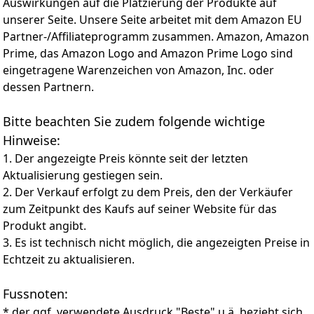
Auswirkungen auf die Platzierung der Produkte auf
einem 4,7 cm großen Karabiner passt die Mini-
unserer Seite. Unsere Seite arbeitet mit dem Amazon EU
Taschenlampe nahtlos in Ihre Tasche, Handtasche oder
Ihren Rucksack, ohne merklich aufzutragen. Ihr
Partner-/Affiliateprogramm zusammen. Amazon, Amazon
schlankes, ergonomisches Design sorgt für einen
Prime, das Amazon Logo and Amazon Prime Logo sind
bequemen Griff, sodass sie auch auf engstem Raum
eingetragene Warenzeichen von Amazon, Inc. oder
leicht zu handhaben ist.
dessen Partnern.
【Lange Akkulaufzeit】 Die Mini-Taschenlampe wird
von 3 Knopfbatterien betrieben und bietet eine
Bitte beachten Sie zudem folgende wichtige
beeindruckende Laufzeit, sodass Sie über längere
Zeiträume beleuchtet bleiben. Sie können selbst einen
Hinweise:
Ersatz kaufen, wenn der Strom leer ist. Außerdem
1. Der angezeigte Preis könnte seit der letzten
maximiert das energieeffiziente Design die
Aktualisierung gestiegen sein.
Batterienutzung und minimiert die Umweltbelastung.
2. Der Verkauf erfolgt zu dem Preis, den der Verkäufer
【Verwendung】 Schrauben Sie die Kappe am Ende
zum Zeitpunkt des Kaufs auf seiner Website für das
der kleinen Taschenlampe ab, entfernen Sie die weiße
Isolierfolie und ziehen Sie sie wieder fest. Drücken Sie
Produkt angibt.
die Taste, um die Taschenlampe ein- und
3. Es ist technisch nicht möglich, die angezeigten Preise in
auszuschalten. So kann die Taschenlampe lange
Echtzeit zu aktualisieren.
eingeschaltet bleiben, ohne dass Sie den Schalter
ständig drücken müssen.
Fussnoten:
【Ideale Taschenlampe】 Das Set enthält: Rot*2 Lila*2
Grün*3 ​​Blau*3 Silbergrau*2 Schwarz*2, insgesamt 14
* der ggf. verwendete Ausdruck "Beste" u.ä. bezieht sich