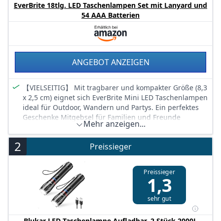
EverBrite 18tlg. LED Taschenlampen Set mit Lanyard und
54 AAA Batterien
ANGEBOT ANZEIGEN
【VIELSEITIG】 Mit tragbarer und kompakter Größe (‎8,3
x 2,5 cm) eignet sich EverBrite Mini LED Taschenlampen
ideal für Outdoor, Wandern und Partys. Ein perfektes
Geschenke Mitgebsel für Familien und Freunde
Mehr anzeigen...
【HOCHWERTIG】 Jede EverBrite Mini LED
Taschenlampe ist mit 6 LED-Lampenperlen
2
Preissieger
ausgestattet, damit Sie sich im Dunkeln zurechtfinden
können.
【BENUTZERFREUNDLICH】 Die Taschenlampen sind
Preissieger
1,3
mit Umhängebändern ausgestattet. Zudem ist das
Aluminiumgehäuse für Stoßfestigkeit und
sehr gut
Langlebigkeit ausgelegt. Der Druckknopf ermöglicht
das Ein- und Ausschalten ganz einfach.
Blukar LED Taschenlampe Aufladbar, 2 Stück 2000L