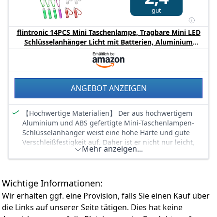
Blau und Pink.
gut
【Selbstleuchtendes Design】Der BPA freier
Gummigriff der mini Taschenlampe kann im Dunkeln
flintronic 14PCS Mini Taschenlampe, Tragbare Mini LED
leuchten, wenn die Taschenlampe Sonnenlicht
Schlüsselanhänger Licht mit Batterien, Aluminium
absorbiert, und ist nachts leicht zu finden.
Schlüssel Taschenlampe für Kinder Männer und Frauen,
【Breite Anwendungen】 Jede Taschenlampe verfügt
ideal für Wandern, Camping, Outdoor, Partys
über 9 LED-Perlen, eignet sich für Breite Anwendungen
wie Outdoor, Nachtwandern, Stromausfall usw.
BATTERIEN schon in Lampen VORMONTIERT.
ANGEBOT ANZEIGEN
【Hochwertige Materialien】 Der aus hochwertigem
Aluminium und ABS gefertigte Mini-Taschenlampen-
Schlüsselanhänger weist eine hohe Härte und gute
Verschleißfestigkeit auf. Daher ist er nicht nur leicht,
Mehr anzeigen...
sondern auch langlebig. Er ist wasserdicht, egal ob Sie
plötzlich in einen Regenschauer geraten oder eine
zuverlässige Lichtquelle in der Nähe einer
Wasserquelle suchen, die Mini-Taschenlampe bleibt
Wichtige Informationen:
hell. (Kann nicht im Wasser verwendet werden)
Wir erhalten ggf. eine Provision, falls Sie einen Kauf über
【Kompaktes und tragbares Design】 Mit einer Länge
die Links auf unserer Seite tätigen. Dies hat keine
von 6,5 cm und einem Gewicht von lediglich 16 g sowie