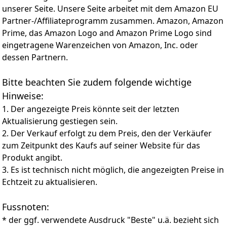
unserer Seite. Unsere Seite arbeitet mit dem Amazon EU
Aufnahmen mit Kameras wie der FX6, FX3, A1 II, A9 III
und A7S III, bei denen Zuverlässigkeit entscheidend ist.
Partner-/Affiliateprogramm zusammen. Amazon, Amazon
Für mehr Sicherheit und Stabilität bei Videoaufnahmen
Prime, das Amazon Logo and Amazon Prime Logo sind
bieten die Karten zudem VPG (Video Performance
eingetragene Warenzeichen von Amazon, Inc. oder
Guarantee) 400.
dessen Partnern.
ULTRA-EFFIZIENTER WORKFLOW: Der optimierte
Kartenleser MRW-G3 ist optional erhältlich und die
Bitte beachten Sie zudem folgende wichtige
ultraschnelle Lesegeschwindigkeiten von bis zu 1.800
MB/s für Datenübertragungen und Backups sorgen für
Hinweise:
erheblich schnellere Workflows. Durch das nahtlose
1. Der angezeigte Preis könnte seit der letzten
Arbeiten mit hochauflösenden Fotos und Videos mit
Aktualisierung gestiegen sein.
hoher Bitrate können Sie Projekte in kürzester Zeit
2. Der Verkauf erfolgt zu dem Preis, den der Verkäufer
realisieren.
zum Zeitpunkt des Kaufs auf seiner Website für das
SCAN UND ÜBERWACHUNG DES SPEICHERS: Mit der Zeit
nutzt sich der Flash-Speicher ab und speichert keine
Produkt angibt.
Daten mehr. Mit dem Kartenleser MRW-G3 scannt
3. Es ist technisch nicht möglich, die angezeigten Preise in
Media Scan Utility von Sony Ihre CFexpress Typ A-
Echtzeit zu aktualisieren.
Speicherkarte automatisch und informiert Sie über
deren Zustand, sodass Sie Maßnahmen ergreifen
Fussnoten:
können, bevor das Limit erreicht ist.
WIEDERHERSTELLUNG VERLORENER DATEIEN: Falls
* der ggf. verwendete Ausdruck "Beste" u.ä. bezieht sich