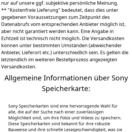
einmal etwas schiefgehen sollte, können Sie mithilfe
nur auf unsere ggf. subjektive persönliche Meinung.
der herunterladbaren Rettungssoftware für Sony
** "Kostenfreie Lieferung" bedeutet, dass dies unter
Speicherkartenkunden die versehentlich gelöschten
gegebenen Voraussetzungen zum Zeitpunkt des
Dateien und beschädigten Fotos oder Videos in
Datenabrufs vom entsprechenden Anbieter möglich ist,
verschiedenen gängigen Formaten wiederherstellen.
aber nicht garantiert werden kann. Eine Angabe in
Echtzeit ist technisch nicht möglich. Die Versandkosten
können unter bestimmten Umständen (abweichender
Anbieter, Lieferort etc.) unterschiedlich sein. Es gelten die
letztendlich im weiteren Bestellprozess angezeigten
Versandkosten.
Allgemeine Informationen über Sony
Speicherkarte:
Sony Speicherkarten sind eine hervorragende Wahl für
alle, die auf der Suche nach einer zuverlässigen
Möglichkeit sind, um ihre Fotos und Videos zu speichern.
Diese Speicherkarten sind bekannt für ihre robuste
Bauweise und ihre schnelle Lesegeschwindigkeit, was sie