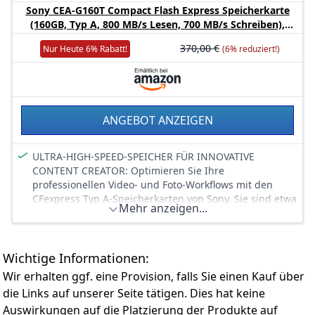
Kompatibilität: Sony Playstation PSP alle Versionen
Sony CEA-G160T Compact Flash Express Speicherkarte
(nicht für Digitalkameras empfohlen).
(160GB, Typ A, 800 MB/s Lesen, 700 MB/s Schreiben),
Schwarz
Schnittstelle: 10-polige serielle Speicherkarten-
370,00 €
Nur Heute 6% Rabatt!
(6% reduziert!)
Schnittstelle und 4-polige parallel.
ANGEBOT ANZEIGEN
ULTRA-HIGH-SPEED-SPEICHER FÜR INNOVATIVE
CONTENT CREATOR: Optimieren Sie Ihre
professionellen Video- und Foto-Workflows mit den
CFexpress Typ A-Speicherkarten von Sony. Sie sind etwa
Mehr anzeigen...
viermal schneller als die besten SDXC-Karten, haben
ein ähnlich kompaktes Gehäuse und bieten
Schreibgeschwindigkeiten von bis zu 1.700 MB/s.
Wichtige Informationen:
ZUVERLÄSSIGE VIDEOAUFNAHMEN: CFexpress Typ A-
Speicherkarten von Sony sind für das kontinuierliche
Wir erhalten ggf. eine Provision, falls Sie einen Kauf über
Schreiben von Daten mit hoher Bandbreite optimiert.
die Links auf unserer Seite tätigen. Dies hat keine
Sie eignen sich daher ideal für professionelle
Auswirkungen auf die Platzierung der Produkte auf
Videoaufnahmen mit hoher Bitrate wie z.B. 4K 120p-