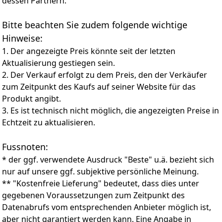
dessen Partnern.
Seiten sind mit Riemenverstärkungen ausgestattet, mit
Griffen und einziehbaren Seilen, die in der Größe frei
Bitte beachten Sie zudem folgende wichtige
eingestellt werden können, leicht zu entfernen und zu
tragen
Hinweise:
【Wasserdichte Beschichtung】Das Außenmaterial unserer
1. Der angezeigte Preis könnte seit der letzten
Reifentasche besteht aus PU-beschichtetem, silbernem,
Aktualisierung gestiegen sein.
wasserdichtem Stoff, der
2. Der Verkauf erfolgt zu dem Preis, den der Verkäufer
wasserdicht/staubdicht/winddicht/schneedicht/sonnendich
zum Zeitpunkt des Kaufs auf seiner Website für das
usw. ist, wodurch der Reifen schön und haltbar bleibt. Sie
sind alle mit stabilen Griffen zum Anheben und
Produkt angibt.
Transportieren von Reifen ausgestattet und können in der
3. Es ist technisch nicht möglich, die angezeigten Preise in
Größe frei eingestellt werden, was die Installation sehr
Echtzeit zu aktualisieren.
bequem macht
【Geeignet für mehrere Modelle】Reifentaschen sind
Fussnoten:
ideal für Autos und LKWs, SUVs, Anhänger,
Wohnmobile und Camper oder Reifen der richtigen
* der ggf. verwendete Ausdruck "Beste" u.ä. bezieht sich
Größe
nur auf unsere ggf. subjektive persönliche Meinung.
** "Kostenfreie Lieferung" bedeutet, dass dies unter
gegebenen Voraussetzungen zum Zeitpunkt des
Datenabrufs vom entsprechenden Anbieter möglich ist,
aber nicht garantiert werden kann. Eine Angabe in