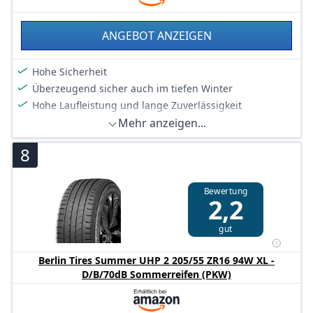
Ihrer Fahrzeugdaten, ob dieses Ersatzteil mit Ihrem
Fahrzeug kompatibel ist, und beachten Sie dabei
ANGEBOT ANZEIGEN
vorhandene Einschränkungen/Kriterien.
Hohe Sicherheit
Überzeugend sicher auch im tiefen Winter
Hohe Laufleistung und lange Zuverlässigkeit
Mehr anzeigen...
8
Bewertung
2,2
gut
Berlin Tires Summer UHP 2 205/55 ZR16 94W XL -
D/B/70dB Sommerreifen (PKW)