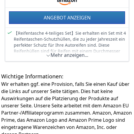
ANGEBOT ANZEIGEN
【Reifentasche 4-teiliges Set】Sie erhalten ein Set mit 4
Reifentaschen-Schutzhüllen, die zu jeder Jahreszeit ein
perfekter Schutz für Ihre Autoreifen sind. Diese
Reifenhüllen sind für Reifen mit einem Durchmesser
Mehr anzeigen...
von weniger als 66 cm geeignet, geeignet für Reifen
von 13-18 Zoll (bitte überprüfen Sie die Reifengröße vor
dem Kauf)
Wichtige Informationen:
【Robust und langlebig】Diese Reifenschoner
bestehen aus wasser- und staubdichtem 210D Oxford-
Wir erhalten ggf. eine Provision, falls Sie einen Kauf über
Gewebe, das reißfest ist und starker Spannung
die Links auf unserer Seite tätigen. Dies hat keine
standhält, ohne sich zu verformen. Es kann Reifen
Auswirkungen auf die Platzierung der Produkte auf
lange schützen und ist leicht zu reinigen, wischen Sie
unserer Seite. Unsere Seite arbeitet mit dem Amazon EU
es einfach mit sauberem Wasser ab
Partner-/Affiliateprogramm zusammen. Amazon, Amazon
【Einfach zu installieren】Unsere Reifentaschen haben
Markierungen, um zu unterscheiden, welcher Reifen zu
Prime, das Amazon Logo and Amazon Prime Logo sind
welcher Seite gehört, was zur Radidentifikation
eingetragene Warenzeichen von Amazon, Inc. oder
praktisch ist und den Ersatzreifen sauber hält. Beide