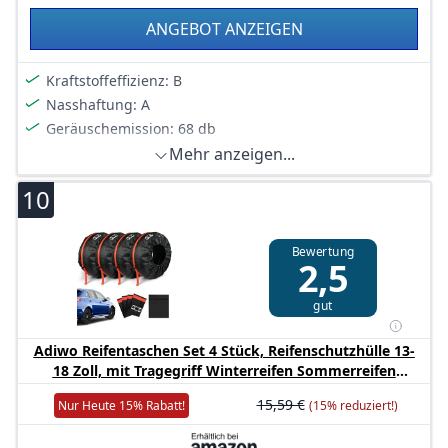
ANGEBOT ANZEIGEN
Kraftstoffeffizienz: B
Nasshaftung: A
Geräuschemission: 68 db
Mehr anzeigen...
10
Bewertung
2,5
gut
Adiwo Reifentaschen Set 4 Stück, Reifenschutzhülle 13-
18 Zoll, mit Tragegriff Winterreifen Sommerreifen
Schutzhülle, Reifenaufbewahrung für Sauberer Transport
15,59 €
Nur Heute 15% Rabatt!
(15% reduziert!)
und Lagerung Schwarz, S(Ø66cm)