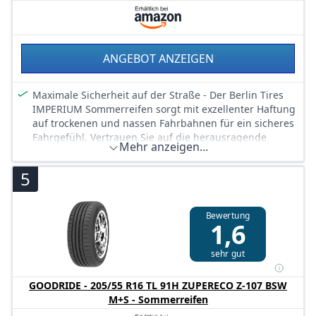
ANGEBOT ANZEIGEN
Maximale Sicherheit auf der Straße - Der Berlin Tires
IMPERIUM Sommerreifen sorgt mit exzellenter Haftung
auf trockenen und nassen Fahrbahnen für ein sicheres
Fahrgefühl. Vertrauen Sie auf die herausragende
Mehr anzeigen...
Bremsleistung, die Ihr Fahrzeug zuverlässig zum
Stehen bringt.
5
Komfortables Fahrverhalten - Genießen Sie jede Fahrt
dank der speziell entwickelten Gummimischung, die
Vibrationen minimiert und für ein sanftes,
Bewertung
1,6
komfortables Fahrerlebnis sorgt. Ideal für lange
Fahrten und den täglichen Einsatz.
sehr gut
Hervorragende Langlebigkeit - Der IMPERIUM Reifen
überzeugt durch seine hohe Laufleistung, die für mehr
Kilometer pro Reifen sorgt. Sparen Sie langfristig
GOODRIDE - 205/55 R16 TL 91H ZUPERECO Z-107 BSW
Kosten und profitieren Sie von einer robusten und
M+S - Sommerreifen
langlebigen Reifenkonstruktion.