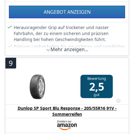
ANGEBOT ANZEIGEN
Herausragender Grip auf trockener und nasser
Fahrbahn, der zu einem sicheren und präzisen
Handling bei hohen Geschwindigkeiten führt.
Präzises Lenkverhalten für ein sicheres und sportliches
Mehr anzeigen...
Fahrgefühl in jeder Kurve.
Hohe Kurvenstabilität, um auch bei anspruchsvollen
9
Fahrmanövern die Kontrolle zu behalten.
Kurze Bremswege, selbst bei hohen
Bewertung
Geschwindigkeiten, für maximale Sicherheit in jeder
2,5
Fahrsituation
Verstärkte Konstruktion für erhöhten Widerstand
gut
gegen Beschädigungen und eine längere Lebensdauer
des Reifens
Dunlop SP Sport Blu Response - 205/55R16 91V -
Sommerreifen