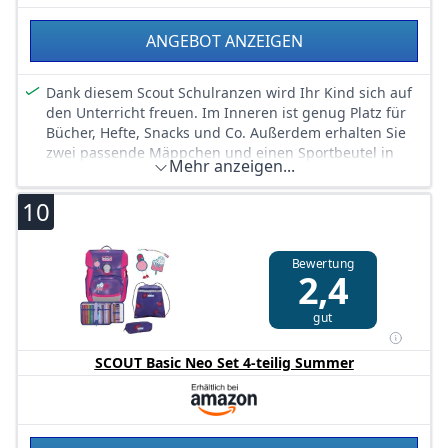
ANGEBOT ANZEIGEN
Dank diesem Scout Schulranzen wird Ihr Kind sich auf
den Unterricht freuen. Im Inneren ist genug Platz für
Bücher, Hefte, Snacks und Co. Außerdem erhalten Sie
zwei passende Mäppchen und einen Sportbeutel in
Mehr anzeigen...
diesem genialen Set. Maße: 28 x 39 x 16 cm
10
Bewertung
2,4
gut
SCOUT Basic Neo Set 4-teilig Summer