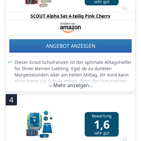
sehr gut
SCOUT Alpha Set 4-teilig Pink Cherry
ANGEBOT ANZEIGEN
Dieser Scout Schulranzen ist der optimale Alltagshelfer
für Ihren kleinen Liebling. Egal ob zu dunklen
Morgenstunden oder am hellen Mittag, Ihr Kind kann
ohne Sorge zur Schule gehen. Denn der Schulranzen
Mehr anzeigen...
besitzt fluoreszierende Flächen, die Ihren kleinen
Helden auffallen lässt. Maße: 30 x 37 x 17 cm
4
Bewertung
1,6
sehr gut