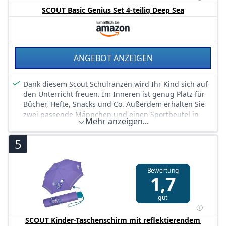
SCOUT Basic Genius Set 4-teilig Deep Sea
ANGEBOT ANZEIGEN
Dank diesem Scout Schulranzen wird Ihr Kind sich auf
den Unterricht freuen. Im Inneren ist genug Platz für
Bücher, Hefte, Snacks und Co. Außerdem erhalten Sie
zwei passende Mäppchen und einen Sportbeutel in
Mehr anzeigen...
diesem genialen Set. Maße: 28 x 39 x 16 cm
5
Bewertung
1,7
gut
SCOUT Kinder-Taschenschirm mit reflektierendem