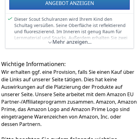
ANGEBOT ANZEIGEN
Dieser Scout Schulranzen wird Ihrem Kind den
Schultag versüßen. Seine Oberfläche ist reflektierend
und fluoreszierend. Im Inneren ist genug Raum für
Lernmaterial und Snacks. Außerdem erhalten Sie zwei
Mehr anzeigen...
passende Schlampermäppchen und einen Sportbeutel
in diesem praktischen Set. Maße: 27 x 39 x 18 cm
Wichtige Informationen:
Wir erhalten ggf. eine Provision, falls Sie einen Kauf über
die Links auf unserer Seite tätigen. Dies hat keine
Auswirkungen auf die Platzierung der Produkte auf
unserer Seite. Unsere Seite arbeitet mit dem Amazon EU
Partner-/Affiliateprogramm zusammen. Amazon, Amazon
Prime, das Amazon Logo and Amazon Prime Logo sind
eingetragene Warenzeichen von Amazon, Inc. oder
dessen Partnern.