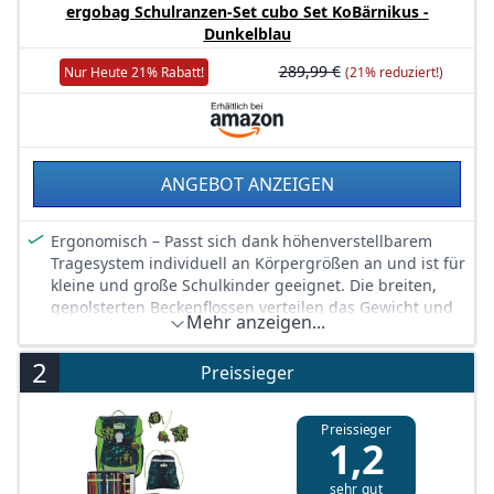
ergobag Schulranzen-Set cubo Set KoBärnikus -
Dunkelblau
289,99 €
Nur Heute 21% Rabatt!
(21% reduziert!)
ANGEBOT ANZEIGEN
Ergonomisch – Passt sich dank höhenverstellbarem
Tragesystem individuell an Körpergrößen an und ist für
kleine und große Schulkinder geeignet. Die breiten,
gepolsterten Beckenflossen verteilen das Gewicht und
Mehr anzeigen...
sorgen für Tragekomfort.
Organisationstalent – Ein übersichtliches Hauptfach
2
Preissieger
mit flexibler Trennung, eine integrierte Heftebox, das
Frontfach und viele ausgeklügelte Details sorgen für
kinderleichte Ordnung. Kinderleichtes Öffnen und
Preissieger
1,2
Schließen des Klappdeckels.
Standfest und Reflektierend – Die stabile Bodenwanne
sehr gut
macht den Schulranzen besonders standfest.