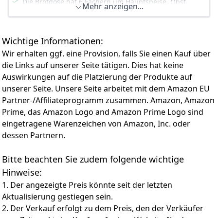
Die Brotdose hat 6 Fächern um Hauptspeise, Obst,
Mehr anzeigen...
【ZU VERWENDENDE SZENEN】 Frühstücksbox ist klein
Snacks, Salat, Sandwich und Soße separat zu servieren.
und leicht zu tragen. Es eignet sich sehr gut für Kinder
100% auslaufsicher: Diese Lunchbox Kinder hat einen
und Mädchen. Es eignet sich auch für Büros,
Deckel mit Vier-Punkt-Verschluss und einen
Arbeitsplätze, Picknicks und andere Orte als
Wichtige Informationen:
auslaufsicheren Silikonring. (Bitte decken Sie den
Brotzeitbox.
Deckel entsprechend dem Fächern-Design ab).
Wir erhalten ggf. eine Provision, falls Sie einen Kauf über
Sicher für alle Kinder: aus lebensmittelechtem, BPA-
die Links auf unserer Seite tätigen. Dies hat keine
freiem Material, geruchsneutral.
Auswirkungen auf die Platzierung der Produkte auf
unserer Seite. Unsere Seite arbeitet mit dem Amazon EU
Partner-/Affiliateprogramm zusammen. Amazon, Amazon
Prime, das Amazon Logo and Amazon Prime Logo sind
eingetragene Warenzeichen von Amazon, Inc. oder
dessen Partnern.
Bitte beachten Sie zudem folgende wichtige
Hinweise:
1. Der angezeigte Preis könnte seit der letzten
Aktualisierung gestiegen sein.
2. Der Verkauf erfolgt zu dem Preis, den der Verkäufer