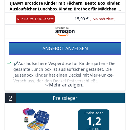
IJIAMY Brotdose Kinder mit Fächern, Bento Box Kinder,
Auslaufsicher Lunchbox Kinder, Brotbox für Mädchen &
Jungen, Snackbox, Perfekt für Schule, Kindergarten &
15,99 €
Nur Heute 15% Rabatt!
(15% reduziert!)
Ausflüge
ANGEBOT ANZEIGEN
✔Auslaufsichere Vesperdose für Kindergarten - Die
gesamte Lunch box ist auslaufsicher gestaltet. Die
Jausenbox Kinder hat einen Deckel mit Vier-Punkte-
Verschluss, der den Deckel fest verschließt.
Mehr anzeigen...
✔ Sicheres lebensmittelechtes Material - Die IJIAMY
brotdose mit fächern ist aus lebensmittelechtem PP-
2
Preissieger
Material, BPA-frei und ungiftig. Gesund für Kinder und
Erwachsene.
✔Mikrowelle und spülmaschinenfest- Geeignet für
Preissieger
1,2
den Einsatz bei -20 ° C bis 110 ° C. Ideal für den Einsatz
in der Mikrowelle, Kühlschrank und Spülmaschine
sehr gut
(Bitte entfernen Sie den Deckel vor der Mikrowelle)