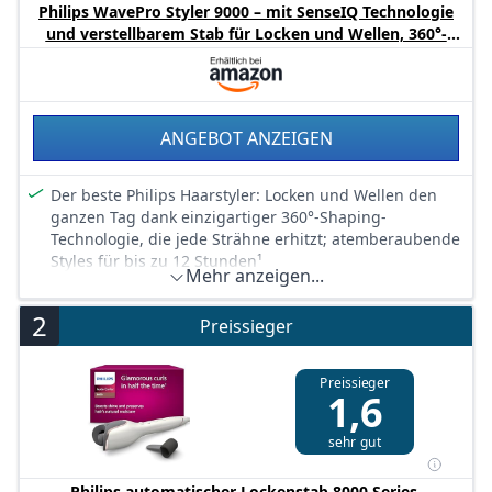
Philips WavePro Styler 9000 – mit SenseIQ Technologie
und verstellbarem Stab für Locken und Wellen, 360°-
Shaping-Technologie für langanhaltende Styles,
Seidenweiß, mit Kosmetiktasche, Modell BHB968/10
ANGEBOT ANZEIGEN
Der beste Philips Haarstyler: Locken und Wellen den
ganzen Tag dank einzigartiger 360°-Shaping-
Technologie, die jede Strähne erhitzt; atemberaubende
Styles für bis zu 12 Stunden¹
Mehr anzeigen...
Mit AutoWrap in Sekunden gestylt: Einfach platzieren,
drücken und loslassen, um in max. 10 Sekunden eine
2
Preissieger
gestylte Strähne zu erhalten; 88 % der
Anwender*innen sagen, AutoWrap ist sanft zu ihren
Haaren
Preissieger
1,6
1 Gerät, 5 Styles: Mit den 5 Styling-Einstellungen des
verstellbaren Lockenstabs ist jeder gewünschte Style
sehr gut
leicht zu erzielen – ob natürlicher Blowout, lockere
Wellen oder schwungvolle Locken
Philips automatischer Lockenstab 8000 Series,