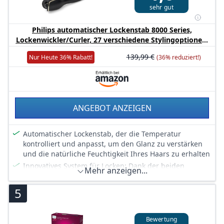
sehr gut
Philips automatischer Lockenstab 8000 Series,
Lockenwickler/Curler, 27 verschiedene Stylingoptionen,
Schwarz, Modell BHB876/00
139,99 €
Nur Heute 36% Rabatt!
(36% reduziert!)
ANGEBOT ANZEIGEN
Automatischer Lockenstab, der die Temperatur
kontrolliert und anpasst, um den Glanz zu verstärken
und die natürliche Feuchtigkeit Ihres Haars zu erhalten
Innovatives System für Locken: Dank der beiden
Mehr anzeigen...
automatisch drehenden Schutzvorrichtungen wird das
Haar perfekt um den Lockenstab gewickelt, was für
5
glamouröse, schöne, langanhaltende und
gleichmäßige Locken sorgt
Längerer Lockenstab erfasst 2 x mehr Haare: Der
Bewertung