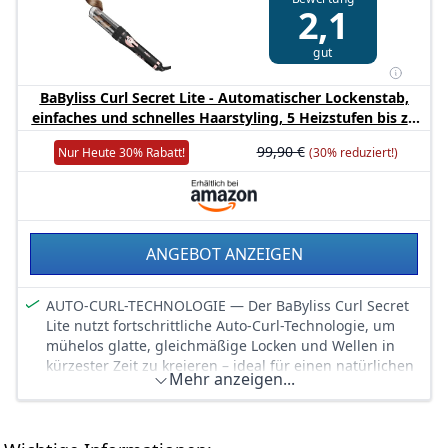
2,1
gut
BaByliss Curl Secret Lite - Automatischer Lockenstab,
einfaches und schnelles Haarstyling, 5 Heizstufen bis zu
210°C – Schwarz & Roségold, C1031E
99,90 €
Nur Heute 30% Rabatt!
(30% reduziert!)
ANGEBOT ANZEIGEN
AUTO-CURL-TECHNOLOGIE — Der BaByliss Curl Secret
Lite nutzt fortschrittliche Auto-Curl-Technologie, um
mühelos glatte, gleichmäßige Locken und Wellen in
kürzester Zeit zu kreieren – ideal für einen natürlichen
Mehr anzeigen...
Look.
ANPASSBARE HITZE- & ZEITSTUFEN — 5 Heizstufen
(150°C bis 210°C) und 3 Timer-Optionen für vielseitiges