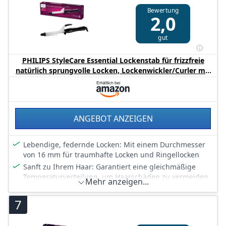
Bewertung
2,0
gut
PHILIPS StyleCare Essential Lockenstab für frizzfreie
natürlich sprungvolle Locken, Lockenwickler/Curler mit
schneller Aufheizzeit (Modell BHB862/00)
ANGEBOT ANZEIGEN
Lebendige, federnde Locken: Mit einem Durchmesser
von 16 mm für traumhafte Locken und Ringellocken
Sanft zu Ihrem Haar: Garantiert eine gleichmäßige
Temperaturverteilung, um Haarschäden zu vermeiden
Mehr anzeigen...
Erhitzt sich auf bis zu 200 °C: Sorgt für optimale
Ergebnisse und minimiert Haarschäden
7
Dieser Lockenstab hat eine
Betriebsbereitschaftsanzeige und eine schnelle