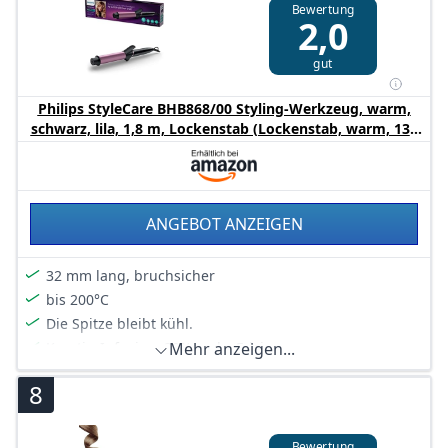
Bewertung
Aufheizzeit von 60 Sek.
2,0
Lieferumfang: 1 Philips StyleCare Essential Lockenstab
mit Keramikbeschichtung, 16 mm Durchmesser
gut
Philips StyleCare BHB868/00 Styling-Werkzeug, warm,
schwarz, lila, 1,8 m, Lockenstab (Lockenstab, warm, 130
°C, 200 °C, 60 s, Schwarz, Violett)
ANGEBOT ANZEIGEN
32 mm lang, bruchsicher
bis 200°C
Die Spitze bleibt kühl.
Keratin-Infusion, 30% mehr Frisierraum.
Mehr anzeigen...
Schnelle Aufheizzeit, digitale Temperatureinstellungen
8
Bewertung