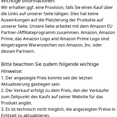
Wichtige Informationen:
Styling, um enge Locken oder lockere Wellen zu
kreieren.
Wir erhalten ggf. eine Provision, falls Sie einen Kauf über
19MM KERAMIKBESCHICHTETE KAMMER — Die 19mm
die Links auf unserer Seite tätigen. Dies hat keine
keramisch beschichtete Kammer sorgt für glatte,
Auswirkungen auf die Platzierung der Produkte auf
glänzende Locken und schützt das Haar vor
unserer Seite. Unsere Seite arbeitet mit dem Amazon EU
Hitzeschäden, für langanhaltende, gesund aussehende
Partner-/Affiliateprogramm zusammen. Amazon, Amazon
Ergebnisse.
Prime, das Amazon Logo and Amazon Prime Logo sind
EINFACHES & SICHERES STYLING — Mit 3 Steuerungen
für die Lockenrichtung (links, rechts oder abwechselnd)
eingetragene Warenzeichen von Amazon, Inc. oder
für ein natürliches Finish. Mit einem Hitzeschutzschild
dessen Partnern.
und einem akustischen Signal, das anzeigt, wann die
Locke fertig ist.
Bitte beachten Sie zudem folgende wichtige
REISEFREUNDLICH & PRAKTISCH — Mit einem 1,8 m
Hinweise:
langen Drehkabel, Universalspannung für den
weltweiten Einsatz und einer Hitzeschutzmatte ist
1. Der angezeigte Preis könnte seit der letzten
dieser leichte Lockenstab für sicheres und einfaches
Aktualisierung gestiegen sein.
Styling zu Hause oder unterwegs konzipiert.
2. Der Verkauf erfolgt zu dem Preis, den der Verkäufer
HAARPFLEGE‑TIPPS — Für feines, blondiertes oder
zum Zeitpunkt des Kaufs auf seiner Website für das
coloriertes Haar empfiehlt sich eine niedrigere
Produkt angibt.
Temperatur zum Schutz vor Hitze. Dickes oder
3. Es ist technisch nicht möglich, die angezeigten Preise in
strukturiertes Haar verträgt mehr Wärme. Vor dem
Styling immer Hitzeschutz verwenden.
Echtzeit zu aktualisieren.