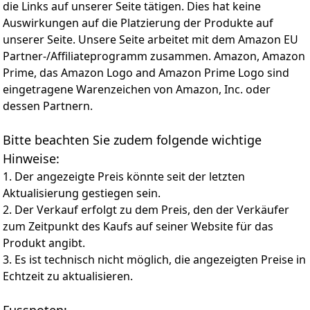
recyceltem Material und mit automatischer
die Links auf unserer Seite tätigen. Dies hat keine
Abschaltfunktion für einen nachhaltigen und
Auswirkungen auf die Platzierung der Produkte auf
energiesparenden Kaffeegenuss
unserer Seite. Unsere Seite arbeitet mit dem Amazon EU
GROSSER 1,2L WASSERTANK – Der großzügige
Partner-/Affiliateprogramm zusammen. Amazon, Amazon
Wassertank ermöglicht das Zubereiten mehrerer
Prime, das Amazon Logo and Amazon Prime Logo sind
Tassen ohne ständiges Nachfüllen, ideal für Haushalte
und Büros
eingetragene Warenzeichen von Amazon, Inc. oder
AUTOMATISCHE ENTKALKUNGSERINNERUNG – Ein
dessen Partnern.
integrierter Entkalkungshinweis sorgt dafür, dass Ihre
Maschine stets leistungsfähig bleibt und
Bitte beachten Sie zudem folgende wichtige
gleichbleibend hochwertigen Kaffee liefert
Hinweise:
1. Der angezeigte Preis könnte seit der letzten
Aktualisierung gestiegen sein.
2. Der Verkauf erfolgt zu dem Preis, den der Verkäufer
zum Zeitpunkt des Kaufs auf seiner Website für das
Produkt angibt.
3. Es ist technisch nicht möglich, die angezeigten Preise in
Echtzeit zu aktualisieren.