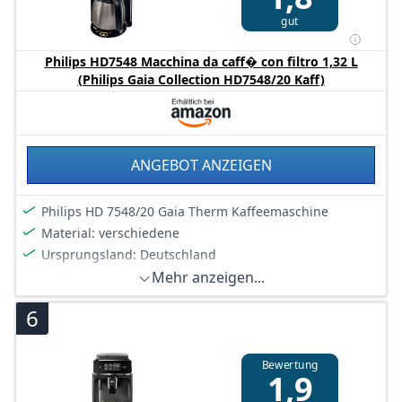
umweltfreundlicheren Kaffeegenuss
gut
ZWEI-TASSEN-FUNKTION – Bereiten Sie gleichzeitig
zwei Tassen Kaffee in weniger als einer Minute zu,
Philips HD7548 Macchina da caff� con filtro 1,32 L
perfekt für den gemeinsamen Kaffeegenuss
(Philips Gaia Collection HD7548/20 Kaff)
LANGE HALTBARKEIT – Mehr als 10.000 Testläufe
gewährleisten eine hohe Qualität und Langlebigkeit
Ihrer Kaffeepadmaschine für beständigen
Kaffeegenuss
ANGEBOT ANZEIGEN
Philips HD 7548/20 Gaia Therm Kaffeemaschine
Material: verschiedene
Ursprungsland: Deutschland
Mehr anzeigen...
6
Bewertung
1,9