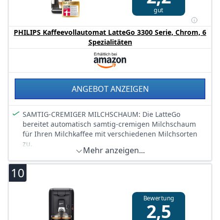
Energiesparmodus, der den Verbrauch um 52 %
gut
reduziert – für einen umweltfreundlichen Kaffeegenuss
MAXIMALE FLEXIBILITÄT UND KOMFORT – Dank des
PHILIPS Kaffeevollautomat LatteGo 3300 Serie, Chrom, 6
höhenverstellbaren Auslaufs passt jede Tasse, während
Spezialitäten
die Memo-Funktion Ihre bevorzugte Kaffeezubereitung
speichert
LANGLEBIG UND PFLEGELEICHT – Die
Entkalkungsanzeige erinnert Sie rechtzeitig, und das
Gerät wurde über 10.000 Mal getestet, um eine hohe
ANGEBOT ANZEIGEN
Lebensdauer und gleichbleibende Qualität
sicherzustellen
SAMTIG-CREMIGER MILCHSCHAUM: Die LatteGo
bereitet automatisch samtig-cremigen Milchschaum
für Ihren Milchkaffee mit verschiedenen Milchsorten
zu.
Mehr anzeigen...
EINFACHE KAFFEEAUSWAHL: Dank des modernen
Touchscreen-Displays mit farbigen Symbolen können
10
Sie Ihre Lieblingsgetränke ganz einfach auswählen.
EINFACHE ANPASSUNG: Mit der My Coffee Choice-
Funktion können Sie die Kaffeespezialitäten ganz nach
Bewertung
2,5
Ihrem Geschmack zubereiten: Wählen Sie Ihre
bevorzugte Kaffeestärke, Größe und