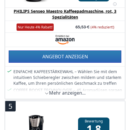
PHILIPS Senseo Maestro Kaffeepadmaschine, rot, 3
Spezialitäten
65,53 €
Nur Heute 4% Rabatt!
(4% reduziert!)
ANGEBOT ANZEIGEN
EINFACHE KAFFEESTÄRKEWAHL – Wählen Sie mit dem
intuitiven Schieberegler zwischen mildem und starkem
Kaffee, um Ihren persönlichen Geschmack zu treffen
COFFEE BOOST TECHNOLOGIE – 45 Aromadüsen sorgen
Mehr anzeigen...
für eine gleichmäßige Verteilung des heißen Wassers
über das Kaffeepad und garantieren den besten
5
Geschmack
NACHHALTIGES DESIGN – Hergestellt aus 28 %
recyceltem Kunststoff und mit einem um 45 %
Bewertung
1,8
niedrigeren Energieverbrauch für einen