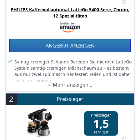
PHILIPS Kaffeevollautomat LatteGo 5400 Serie, Chrom,
12 Spezialitäten
ANGEBOT ANZEIGEN
Samtig-cremiger Schaum: Bereiten Sie mit dem LatteGo
System samtig-cremigen Milchschaum zu – es besteht
aus nur zwei spülmaschinenfesten Teilen und ist daher
leicht zu reinigen
Mehr anzeigen...
12 Kaffeespezialitäten auf Fingertipp: Genießen Sie
Ihren Lieblingskaffee, vom kräftigen Espresso bis zum
2
Preissieger
milden Cappuccino
Intuitives TFT-Display: Wählen Sie mit dem
benutzerfreundlichen Touchscreen dieser
Preissieger
1,5
Espressomaschine mühelos Ihr Getränk aus – mit dem
Coffee Customiser können Sie Aromastärke und
sehr gut
Kaffeemenge anpassen