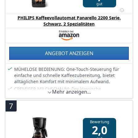
gut
PHILIPS Kaffeevollautomat Panarello 2200 Serie,
Schwarz, 2 Spezialitäten
ANGEBOT ANZEIGEN
MÜHELOSE BEDIENUNG: One-Touch-Steuerung für
einfache und schnelle Kaffeezubereitung, bietet
alltäglichen Komfort mit minimalem Aufwand.
CREMIGER MILCHSCHAUM: Der klassische
Mehr anzeigen...
Milchaufschäumer erzeugt glatten, samtigen
Milchschaum – perfekt für Cappuccino und Latte
7
Macchiato.
PERSONALISIERBARE KAFFEESPEZIALITÄTEN: Einfache
Anpassung von Mahlgrad, Kaffeestärke, Menge und
Bewertung
2,0
Temperatur nach Ihren persönlichen
Geschmacksvorlieben.