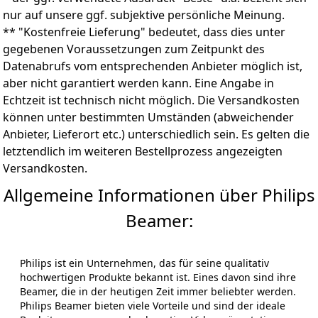
HDMI , AV , USB und 3,5 mm Audioausgangs Multi
nur auf unsere ggf. subjektive persönliche Meinung.
Interfaces. Die beamer war nicht mit System
** "Kostenfreie Lieferung" bedeutet, dass dies unter
ausgestattet. kann kompatibel mit dem Laptop /
gegebenen Voraussetzungen zum Zeitpunkt des
Macbook / DVD Player / USB-Stick / PS4 / PS5 / TV Box / X
Box. Perfekt zum Abspielen von Videos, Fernsehserien,
Datenabrufs vom entsprechenden Anbieter möglich ist,
Spielen, Konzerten usw. Genießen Sie einfach die
aber nicht garantiert werden kann. Eine Angabe in
glückliche Zeit. Außerdem unterstützt der Video
Echtzeit ist technisch nicht möglich. Die Versandkosten
Beamer die Wiedergabe der Office Datei und von
können unter bestimmten Umständen (abweichender
Powerpoint.
Anbieter, Lieferort etc.) unterschiedlich sein. Es gelten die
🛒【300 Zoll Riesenbildschirm und 100.000 Stunden
letztendlich im weiteren Bestellprozess angezeigten
Lampe】 Lieferung eines 300 Zoll Riesenbildschirms
per Leinwand Beamer. Das optische Projektionssystem
Versandkosten.
für Lichtquellen mit bluetooth 4K Beamer verlängert
Allgemeine Informationen über Philips
die Lebensdauer der Lampe auf bis zu 100.000
Stunden. Der WiMiUS Beamer wird mit lebenslanger
Beamer:
technischer Unterstützung geliefert. (Die optimale
Projektionsentfernung beträgt etwa 3 Meter. Der
interne Staub lässt sich leicht entfernen. Kontaktieren
Philips ist ein Unternehmen, das für seine qualitativ
Sie uns direkt.)
hochwertigen Produkte bekannt ist. Eines davon sind ihre
🚩HINWEIS: Der WiMiUS K1 Projektor verfügte nicht
Beamer, die in der heutigen Zeit immer beliebter werden.
über ein eingebautes System. Aufgrund der HDCP-
Philips Beamer bieten viele Vorteile und sind der ideale
Urheberrechtsbeschränkung unterstützen die meisten