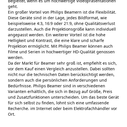
Begleiter, wenn es um hochwertige Videopräsentationen
Projektoren keine drahtlose Spiegelung von Streaming-
geht.
Diensten direkt von Ihrem Telefon. Sogar Android TV
Ein großer Vorteil von Philips Beamern ist die Flexibilität.
Beamer haben bei bestimmten Streaming-Apps noch
Diese Geräte sind in der Lage, jedes Bildformat, wie
technische Einschränkungen. Um auf diese Dienste
beispielsweise 4:3, 16:9 oder 21:9, ohne Qualitätsverlust
zuzugreifen, empfehlen wir die Verwendung eines TV-
darzustellen. Auch die Projektionsgröße kann individuell
Sticks (nicht im Lieferumfang enthalten, separat
angepasst werden. Ein weiterer Vorteil ist die hohe
erhältlich) mit unserem Projektor für Ihre
Helligkeit und Kontrast, die eine klare und scharfe
Anforderungen.
Projektion ermöglicht. Mit Philips Beamer können auch
Filme und Serien in hochwertiger HD-Qualität genossen
werden.
Da der Markt für Beamer sehr groß ist, empfiehlt es sich,
vor dem Kauf einen Vergleich anzustellen. Dabei sollten
nicht nur die technischen Daten berücksichtigt werden,
sondern auch die persönlichen Anforderungen und
Bedürfnisse. Philips Beamer sind in verschiedenen
Varianten erhältlich, die sich in Bezug auf Größe, Preis
und Zusatzfunktionen unterscheiden. Um das beste Gerät
für sich selbst zu finden, lohnt sich eine umfassende
Recherche. im Internet oder beim Elektrofachhändler vor
Ort.