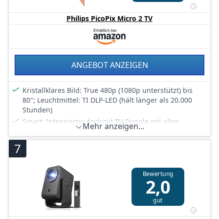
unterbrechungsfreie Unterhaltung
Kompakt, vielseitig und auf Komfort ausgelegt, der
Philips PicoPix Micro 2 TV
NeoPix 250 ist Ihre All-in-One-Lösung für Unterhaltung,
wo immer Sie sind.
Maße: 239 x 188 x 141 mm, Gewicht: 1,38 kg
In der Box: Videoprojektor, Stromkabel, Fernbedienung
ANGEBOT ANZEIGEN
mit AAA-Batterien und Startanleitung
Kristallklares Bild: True 480p (1080p unterstützt) bis
80"; Leuchtmittel: TI DLP-LED (hält länger als 20.000
Stunden)
Smart: Integrierter Android TV-Dongle mit allen
Mehr anzeigen...
wichtigen Apps, Google Cast und mehr!
HDMI: Das Anschließen an Notebooks, Spielekonsolen,
7
Smartphones oder andere HDMI-Quellgeräte ist
problemlos möglich
Bewertung
USB-C: Apple-Geräte werden unterstützt! Schließen Sie
2,0
Ihr MacBook Pro, iPhone oder ein anderes USB-C-Gerät
an und lassen Sie sich unterhalten
gut
Tragbar: Mit dem integrierten Akku können Sie 2,5 Std.
lang Inhalte ansehen und die beiden 3-W-Lautsprecher