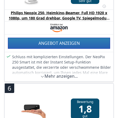
sehr gut
Lieferumfang: Videoprojektor, Netzkabel,
Fernbedienung und Batterie. Starthilfe
Philips Neopix 250, Heimkino-Beamer, Full HD 1920 x
1080p, um 180 Grad drehbar, Google TV, Spiegelmodus,
Wi-Fi 6, Stereoton 2x3 Watt, Weiß
ANGEBOT ANZEIGEN
Schluss mit komplizierten Einstellungen. Der NeoPix
250 Smart ist mit der Instant Setup-Funktion
ausgestattet, die verzerrte oder verschwommene Bilder
automatisch korrigiert, um Ihnen jedes Mal eine klare
Mehr anzeigen...
Anzeige im 16:9-Format zu bieten.
Mit dem mitgelieferten Google TV-Streaming-Gerät
6
können Sie ganz einfach von den beliebtesten
Plattformen auf Ihre Lieblingssendungen, Filme und
Inhalte zugreifen und machen diesen Projektor zu
Bewertung
1,8
einer echten Alternative zu einem modernen Smart-TV.
Und dank Wi-Fi 6-Konnektivität genießen Sie bei jeder
Verwendung eine reibungslose und
gut