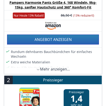
Pampers Harmonie Pants Größe 4, 168 Windeln, 9kg-
15kg, sanfter Hautschutz und 360° Komfort-Fit
86,50 €
Nur Heute 13% Rabatt!
(13% reduziert!)
ANGEBOT ANZEIGEN
Rundum dehnbares Bauchbündchen für einfaches
Wechseln
Extra weiche Materialien
Bis zu 12h Hautschutz & Trockenheit
Mehr anzeigen...
0 Prozent Parfüm und Lotion
2
Hypoallergen* & dermatologisch getestet (*entwickelt,
Preissieger
um das Risiko von Allergien zu minimieren.)
Zellulose aus FSC-zertifizierten Wäldern und anderen
Preissieger
verantwortungsvollen Quellen
1,4
Zertifiziert gemäß STANDARD 100 von OEKO-TEX
sehr gut
Zertifiziert gemäß OEKO-TEX STANDARD 100 und von