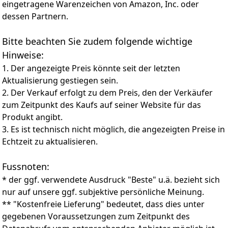
eingetragene Warenzeichen von Amazon, Inc. oder
wiederverwendbar. Die Trainingshose hat ein süßes
Mit Pampers Feuchttüchern verwenden
dessen Partnern.
Design und leuchtende Farben, mit denen Sie Ihrem
Baby effektiv den Toilettengang beibringen können.
Sowohl Mama als auch Ihre Kinder werden es lieben.
Bitte beachten Sie zudem folgende wichtige
Hinweise:
1. Der angezeigte Preis könnte seit der letzten
Aktualisierung gestiegen sein.
2. Der Verkauf erfolgt zu dem Preis, den der Verkäufer
zum Zeitpunkt des Kaufs auf seiner Website für das
Produkt angibt.
3. Es ist technisch nicht möglich, die angezeigten Preise in
Echtzeit zu aktualisieren.
Fussnoten:
* der ggf. verwendete Ausdruck "Beste" u.ä. bezieht sich
nur auf unsere ggf. subjektive persönliche Meinung.
** "Kostenfreie Lieferung" bedeutet, dass dies unter
gegebenen Voraussetzungen zum Zeitpunkt des