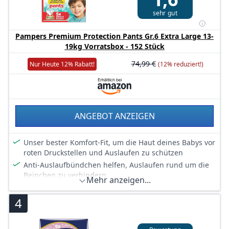
Einfaches Windelwechseln: zum Anziehen hochziehen,
sehr gut
zum Ausziehen die Seitenbündchen aufreißen,
einrollen und dank Klebestreifen einfach entsorgen
Pampers Premium Protection Pants Gr.6 Extra Large 13-
Skin Health Alliance bestätigt, dass Pampers Pants bei
19kg Vorratsbox - 152 Stück
Kontakt mit Babyhaut sicher sind
74,99 €
Nur Heute 12% Rabatt!
(12% reduziert!)
Mit Pampers Feuchttüchern verwenden
ANGEBOT ANZEIGEN
Unser bester Komfort-Fit, um die Haut deines Babys vor
roten Druckstellen und Auslaufen zu schützen
Anti-Auslaufbündchen helfen, Auslaufen rund um die
Beinchen zu verhindern
Mehr anzeigen...
Stop und Schutz Täschchen hilft, Auslaufen am Rücken
zu verhindern
4
360° ultra weiches Bauchbündchen passt sich den
Bewegungen deines aktiven Babys an