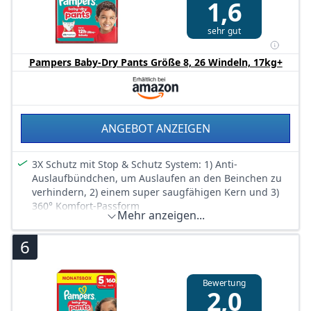
1,6
Feuchtigkeit aufnimmt und von der Haut fernhält
Enthält 1 Packung mit 14 Höschen
sehr gut
Pampers Baby-Dry Pants Größe 8, 26 Windeln, 17kg+
ANGEBOT ANZEIGEN
3X Schutz mit Stop & Schutz System: 1) Anti-
Auslaufbündchen, um Auslaufen an den Beinchen zu
verhindern, 2) einem super saugfähigen Kern und 3)
360° Komfort-Passform
Mehr anzeigen...
Anti-Auslaufbündchen helfen, Auslaufen rund um die
Beinchen zu verhindern
6
360° Passform passt sich den Bewegungen deines
aktiven Babys an
Bewertung
Mit einem super saugfähigen Kern, der Flüssigkeit
2,0
sofort absorbiert