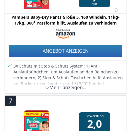
Einfaches Windelwechseln: zum Anziehen hochziehen,
gut
zum Ausziehen die Seitenbündchen aufreißen,
einrollen und dank Klebestreifen einfach entsorgen
Pampers Baby-Dry Pants Größe 5, 160 Windeln, 11kg-
Skin Health Alliance bestätigt, dass Pampers Pants bei
17kg, 360° Passform hilft, Auslaufen zu verhindern
Kontakt mit Babyhaut sicher sind
Mit Pampers Feuchttüchern verwenden
ANGEBOT ANZEIGEN
3X Schutz mit Stop & Schutz System: 1) Anti-
Auslaufbündchen, um Auslaufen an den Beinchen zu
verhindern, 2) Stop & Schutz Täschchen hilft, Auslaufen
am Rücken zu verhindern und 3) 360° Komfort-
Mehr anzeigen...
Passform
Anti-Auslaufbündchen helfen, Auslaufen rund um die
7
Beinchen zu verhindern
Stop & Schutz Täschchen hilft, Auslaufen am Rücken zu
verhindern
Bewertung
2,0
360° Passform passt sich den Bewegungen deines
aktiven Babys an