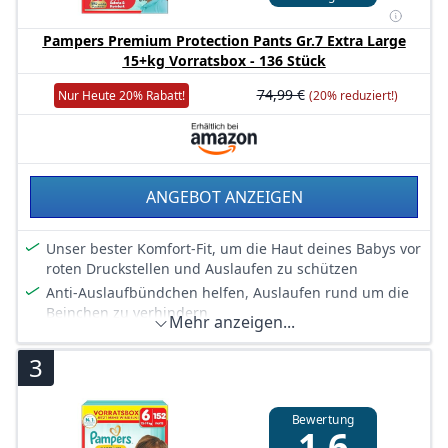
Dermatologen der SHA als sicher im Kontakt mit der
Babyhaut bestätigt (SHA bestätigt, dass Pampers Pants
Pampers Premium Protection Pants Gr.7 Extra Large
bei Kontakt mit Babyhaut sicher sind. Erfahre mehr auf
15+kg Vorratsbox - 136 Stück
unseren Webseiten.)
74,99 €
Nur Heute 20% Rabatt!
(20% reduziert!)
ANGEBOT ANZEIGEN
Unser bester Komfort-Fit, um die Haut deines Babys vor
roten Druckstellen und Auslaufen zu schützen
Anti-Auslaufbündchen helfen, Auslaufen rund um die
Beinchen zu verhindern
Mehr anzeigen...
Stop und Schutz Täschchen hilft, Auslaufen am Rücken
zu verhindern
3
360° ultra weiches Bauchbündchen passt sich den
Bewegungen deines aktiven Babys an
Bewertung
Mit einem super saugfähigen Kern, der Flüssigkeit
1,6
sofort absorbiert