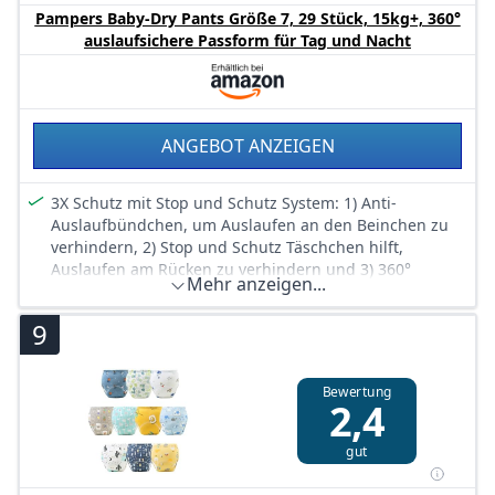
einrollen und dank Klebestreifen einfach entsorgen
Pampers Baby-Dry Pants Größe 7, 29 Stück, 15kg+, 360°
Skin Health Alliance bestätigt, dass Pampers Pants bei
auslaufsichere Passform für Tag und Nacht
Kontakt mit Babyhaut sicher sind
Mit Pampers Feuchttüchern verwenden
ANGEBOT ANZEIGEN
3X Schutz mit Stop und Schutz System: 1) Anti-
Auslaufbündchen, um Auslaufen an den Beinchen zu
verhindern, 2) Stop und Schutz Täschchen hilft,
Auslaufen am Rücken zu verhindern und 3) 360°
Mehr anzeigen...
Komfort-Passform
Anti-Auslaufbündchen helfen, Auslaufen rund um die
9
Beinchen zu verhindern
Stop und Schutz Täschchen hilft, Auslaufen am Rücken
zu verhindern
Bewertung
2,4
360° Passform passt sich den Bewegungen deines
aktiven Babys an
gut
Mit einem super saugfähigen Kern, der Flüssigkeit
sofort absorbiert