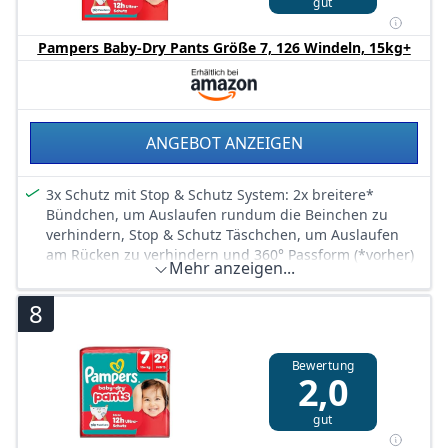
gut
Mit einem super saugfähigen Kern, der Flüssigkeit
sofort absorbiert
Pampers Baby-Dry Pants Größe 7, 126 Windeln, 15kg+
Einfaches Windelwechseln: zum Anziehen hochziehen,
zum Ausziehen die Seitenbündchen aufreißen,
einrollen und dank Klebestreifen einfach entsorgen
Skin Health Alliance bestätigt, dass Pampers Pants bei
Kontakt mit Babyhaut sicher sind
ANGEBOT ANZEIGEN
Mit Pampers Feuchttüchern verwenden
3x Schutz mit Stop & Schutz System: 2x breitere*
Bündchen, um Auslaufen rundum die Beinchen zu
verhindern, Stop & Schutz Täschchen, um Auslaufen
am Rücken zu verhindern und 360° Passform (*vorher)
Mehr anzeigen...
Stop & Schutz Täschchen hilft, Auslaufen am Rücken zu
verhindern
8
360° Passform passt sich den Bewegungen Ihres
aktiven Babys an
Bewertung
Mit einem super saugfähigen Kern, der Flüssigkeit
2,0
sofort absorbiert
Einfaches Windelwechseln: zum Anziehen hochziehen,
gut
zum Ausziehen die Seitenbündchen aufreißen,