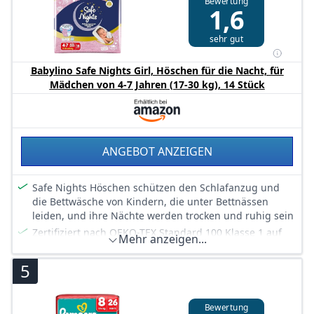
Bewertung
Mit einem super saugfähigen Kern, der Flüssigkeit
1,6
sofort absorbiert
Einfaches Windelwechseln: zum Anziehen hochziehen,
sehr gut
zum Ausziehen die Seitenbündchen aufreißen,
einrollen und dank Klebestreifen einfach entsorgen
Babylino Safe Nights Girl, Höschen für die Nacht, für
Skin Health Alliance bestätigt, dass Pampers Pants bei
Mädchen von 4-7 Jahren (17-30 kg), 14 Stück
Kontakt mit Babyhaut sicher sind
Mit Pampers Feuchttüchern verwenden
ANGEBOT ANZEIGEN
Safe Nights Höschen schützen den Schlafanzug und
die Bettwäsche von Kindern, die unter Bettnässen
leiden, und ihre Nächte werden trocken und ruhig sein
Zertifiziert nach OEKO-TEX Standard 100 Klasse 1 auf
Mehr anzeigen...
Schadstoffe, klinisch getestet
Mit super anatomischem Design, folgen sie jeder
5
Bewegung des Körpers und passen sich dank der 360°
Stretch-Technologie wie Unterwäsche an
Bewertung
Super saugfähig dank Dry-Matrix-Technologie, die