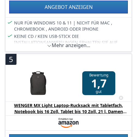
ANGEBOT ANZEIGEN
NUR FÜR WINDOWS 10 & 11 | NICHT FÜR MAC ,
CHROMEBOOK , ANDROID ODER IPHONE
KEINE CD / KEIN USB-STICK DIE
INSTALLATIONSANWEISUNGEN ERHALTEN SIE AUF
Mehr anzeigen...
EINEM SCHREIBEN
Aktivierungsinformationen zudem auf Ihrer Rechnung
5
Diese Suite enthält folgende Produkte: Word , Excel ,
Powerpoint , Outlook , OneNote & Access
Bewertung
Bitte Installationsanweisungen beachten und bei
1,7
Problemen unseren Support kontaktieren.
Bitte beachten Sie für Updates zur Bestellung Ihr
gut
Amazon-Postfach unter Mein Konto > Message-Center >
Käufer-/Verkäufer-Nachrichten
WENGER MX Light Laptop-Rucksack mit Tabletfach,
Notebook bis 16 Zoll, Tablet bis 10 Zoll, 21 l, Damen
Herren, Business Uni Schulen Reisen, Grau, 611642