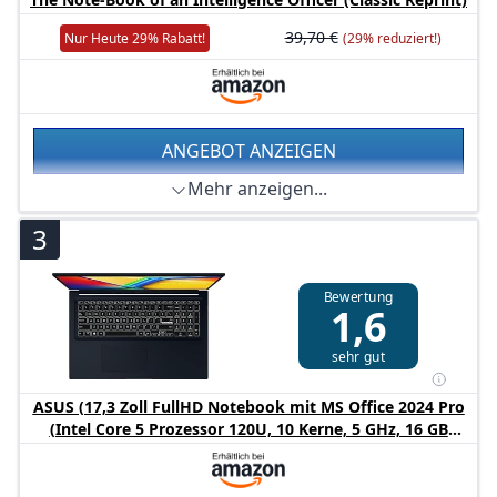
Tastaturbeleuchtung, superleichte 2kg, FullHD Display,
Wi-Fi 6 (WLAN 802.11a/​b/​g/​n/​ac/​ax, 2x2), Bluetooth 5.2,
39,70 €
Nur Heute 29% Rabatt!
(29% reduziert!)
Intel UHD Graphics, deutschsprachige Tastatur,
Webcam
ANGEBOT ANZEIGEN
Mehr anzeigen...
3
Bewertung
1,6
sehr gut
ASUS (17,3 Zoll FullHD Notebook mit MS Office 2024 Pro
(Intel Core 5 Prozessor 120U, 10 Kerne, 5 GHz, 16 GB
DDR5 RAM, 1000 GB SSD,HDMI, BT, Webcam, USB-C/3.0,
WLAN, Windows 11 Prof) #8509