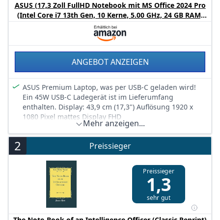
ASUS (17,3 Zoll FullHD Notebook mit MS Office 2024 Pro
(Intel Core i7 13th Gen, 10 Kerne, 5.00 GHz, 24 GB RAM,
1000 GB SSD, Intel UHD, HDMI, BT, Webcam, USB-C/3.0,
WLAN, Windows 11 Prof) #8466
ANGEBOT ANZEIGEN
ASUS Premium Laptop, was per USB-C geladen wird!
Ein 45W USB-C Ladegerät ist im Lieferumfang
enthalten. Display: 43,9 cm (17,3") Auflösung 1920 x
1080 Pixel mattes Display FHD
Mehr anzeigen...
Intel Core i7 1355U der 13. Generation (10-Kerne) 5.00
GHz / 24 GB DDR4 RAM / 1000 GB SSD (superschnelle
2
Preissieger
NVME SSD, über 2000 MB/s)
Software: Windows 11 Pro (Vollversion) + MS Office 2024
Professional Plus Vollversion (kein Abo nötig!
Preissieger
1,3
unbegrenzte Laufzeit)
Anschlüsse: 1x HDMI 1.4b, 2x USB-C (über einen davon
sehr gut
wird das Laptop geladen), 3x USB-A 3.0 (5Gb/​s), 1x
Klinke (Audio)
The Note-Book of an Intelligence Officer (Classic Reprint)