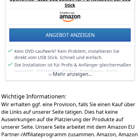
nichts mehr im Weg
Stick
Windows 11 Prof. 64-Bit ist mit allen Treibern installiert,
außerdem installiert shinobee ihnen kostenlos ein
Microsoft Office Paket als Vollversion
ANGEBOT ANZEIGEN
Kein DVD-Laufwerk? Kein Problem, installieren Sie
direkt vom USB Stick. Schnell und einfach.
Die Installation ist für Profis & Anfänger gleichermaßen
geeignet - Einstecken, Klicken, Installieren, Fertig.
Mehr anzeigen...
Sie erhalten die deutsche USB Version zur privaten und
/ oder gewerblichen / kommerziellen Nutzung. Ohne
Laufzeitbeschränkung, ohne Abo.
Wichtige Informationen:
Deutsche Handbücher für einen einfachen Einstieg
Wir erhalten ggf. eine Provision, falls Sie einen Kauf über
finden Sie als PDF-Dateien ebenso auf dem USB Stick.
die Links auf unserer Seite tätigen. Dies hat keine
Die günstige Alternative zum Marktführer
Auswirkungen auf die Platzierung der Produkte auf
kompatibel mit Windows 11, 10, 8.1, 8, 7
unserer Seite. Unsere Seite arbeitet mit dem Amazon EU
Partner-/Affiliateprogramm zusammen. Amazon, Amazon