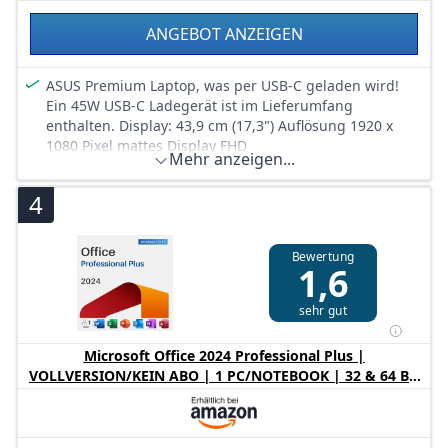
ANGEBOT ANZEIGEN
ASUS Premium Laptop, was per USB-C geladen wird!
Ein 45W USB-C Ladegerät ist im Lieferumfang
enthalten. Display: 43,9 cm (17,3") Auflösung 1920 x
1080 Pixel mattes Display FHD
Mehr anzeigen...
Neuer Intel Core 5 Prozessor der 14. Generation (10-
Kerne) mit 5 GHz / 16 GB DDR5 RAM / 1000 GB SSD
4
(superschnelle NVME SSD, über 2000 MB/s)
Software: Windows 11 Pro (Vollversion) + MS Office 2024
Professional Plus Vollversion (kein Abo nötig!
Bewertung
1,6
unbegrenzte Laufzeit)
Anschlüsse: 1x HDMI 1.4b, 2x USB-C (über einen davon
sehr gut
wird das Laptop geladen), 3x USB-A 3.0 (5Gb/​s), 1x
Klinke (Audio)
Microsoft Office 2024 Professional Plus |
superleichte 2kg, 17" FullHD Display, Wi-Fi 6 (WLAN
VOLLVERSION/KEIN ABO | 1 PC/NOTEBOOK | 32 & 64 Bit
802.11a/​b/​g/​n/​ac/​ax, 2x2), Bluetooth 5.2, Intel Graphics,
| Online Aktivierungsschlüssel
deutschsprachige Tastatur, Webcam