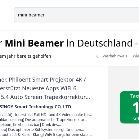
r
Mini Beamer
in Deutschland -
em Jahr bereits geholfen
Werbehinweis
Wie
r, Philoent Smart Projektor 4K /
erstützt Neueste Apps WiFi 6
Tes
 5.4 Auto Screen Trapezkorrektur
1
 Rauschen, Ultrakurzdistanzbeamer
INOY Smart Technology CO, LTD
oßes Bild im kleinen Raum
qualität] Unterstützt Full-HD- und 4K-Videoinhalte für
se
stellung mit natürlichen Farben und feinen Details.
Bildanpassung] Die automatische Trapezkorrektur
me, Serien, Sportübertragungen und Gaming auf einer
dverzerrungen zuverlässig und sorgt für eine saubere
ektion, flexibel nutzbar] Dank des
tionsfläche.
Über den Fokusregler kann die Schärfe präzise
hältnisses von 0, :1 kann bereits aus etwa 1, m
rieb] Das optimierte Kühlsystem sorgt für einen
rden, damit schnell ein optimal abgestimmtes Bild
ne Bildgröße von bis zu 86 Zoll erzeugt werden.
en Betrieb und reduziert störende Lüftergeräusche
uetooth 5.4 & Klarer Klang] WiFi 6 sorgt für eine stabile