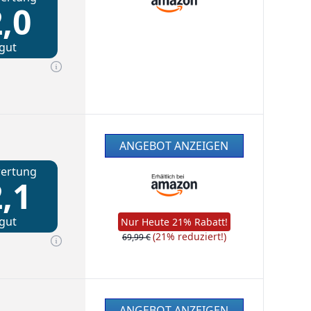
,0
gut
ANGEBOT ANZEIGEN
ertung
,1
gut
Nur Heute 21% Rabatt!
(21% reduziert!)
69,99 €
ANGEBOT ANZEIGEN