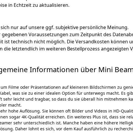
ise in Echtzeit zu aktualisieren.
 sich nur auf unsere ggf. subjektive persönliche Meinung.
ter gegebenen Voraussetzungen zum Zeitpunkt des Datenabr
zeit ist technisch nicht möglich. Die Versandkosten könn
lten die letztendlich im weiteren Bestellprozess angezeigten
lgemeine Informationen über Mini Beam
 um Filme oder Präsentationen auf kleineren Bildschirmen zu genie
abel, was sie zu einer idealen Option für unterwegs macht. Es gibt 
t sehr leicht und tragbar, so dass du sie überall hin mitnehmen k
bler macht.
sehr hohe Auflösung. Sie können oft Bilder und Videos in HD-Qualitä
n sogar 4K-Qualität erreichen. Ein weiteres Plus ist, dass sie rela
-Beamer sehr unterschiedlich ist. Manche haben eine höhere Helli
ösung. Daher lohnt es sich, vor dem Kauf ausführlich zu recherc