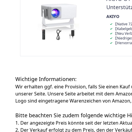
verwandeln Sie
Unterstüt
Kino.
AKIYO
【Native 72
Mini-Beamer v
【Kabelgebu
unterstützt F
Geräte lassen
【Neu Verbe
Ausgabe erfolg
Datenkabel di
Drehung】Der 
【Niedriges
augenschonend
verzögerungsfr
360°-Drehdesi
leistungsstar
【Hervorra
Lichtstrahlung
Geräte mit MH
Projektionswi
Lampe und de
auf einen her
Kindern.
HDMI-Kabel. E
im Bett. Mit 
Lampenlebensd
sorgenfreie K
keine Verbind
kannst du die
Dieser tragba
Support für a
HDMI-Dongle 
rechteckiges 
und TF-Karten
dieses Mini B
erhältlich.
müssen. Diese 
Ohne zusätzlic
den offiziell
einem PC, TV-
eine schnelle 
verbinden.
Wichtige Informationen:
Wir erhalten ggf. eine Provision, falls Sie einen Kau
unserer Seite. Unsere Seite arbeitet mit dem Am
Logo sind eingetragene Warenzeichen von Amazon, 
Bitte beachten Sie zudem folgende wichtige 
1. Der angezeigte Preis könnte seit der letzten Aktu
2. Der Verkauf erfolgt zu dem Preis, den der Verkäu