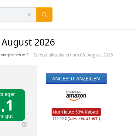
 August 2026
Zuletzt aktualisiert am 08. August 2026
 vergleichen wir?
ANGEBOT ANZEIGEN
tsieger
,1
Nur Heute 53% Rabatt!
hr gut
(53% reduziert!)
149,99 €