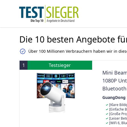
Die 10 besten Angebote fü
Über 100 Millionen Verbrauchern haben wir in dies
1
Testsieger
Mini Beame
1080P Unt
Bluetooth
Niedriges
GuangDong S
bietet gr
[Klare Bild
eine klare Dar
[Einfache 
Ideal für Fil
korrigiert Bil
[Große Proj
großen Projek
Ausrichtung. 
Projektionsver
[Leiser Bet
eingestellt we
Entfernung ei
angenehm leis
[WiFi 6, Bl