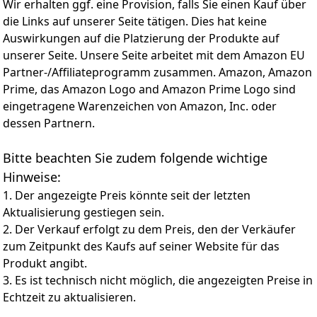
Wir erhalten ggf. eine Provision, falls Sie einen Kauf über
Design macht es leicht: Filterkorb entnehmen, mit dem
des kabellosen Poolroboters entfernt zuverlässig
die Links auf unserer Seite tätigen. Dies hat keine
Gartenschlauch abspülen – schon ist er sauber.
Verschmutzungen wie Blätter, Haare, Zweige und
Auswirkungen auf die Platzierung der Produkte auf
[ Klare LED-Statusanzeige ] Eine dreifarbige LED zeigt
Kieselsteine. Der große 2-Liter-Fangkorb nimmt alles
unserer Seite. Unsere Seite arbeitet mit dem Amazon EU
den Betriebszustand stets eindeutig an: Weiß blinkend:
mühelos auf, das bedeutet weniger häufiges Entleeren.
Wird geladen；Blau leuchtend: In Betrieb；Rot
Der Korb ist zudem leicht zu reinigen
Partner-/Affiliateprogramm zusammen. Amazon, Amazon
leuchtend: Akku leer / Ladung erforderlich.
Kabellos & 90 Minuten Akku: Schluss mit lästigen
Prime, das Amazon Logo and Amazon Prime Logo sind
[ Lieferumfang & Garantie ] Poolroboter Bodensauger
Kabeln! Unser Poolsauger Akku arbeitet bis zu 90
eingetragene Warenzeichen von Amazon, Inc. oder
(mit integriertem Filterkorb) x 1, Netzteil x 1, Schwimm-
Minuten und reinigt pro Ladung effizient Pools bis 80
dessen Partnern.
Modul x 1, Bedienungsanleitung x 1. BOTLIFE bietet
m². Genießen Sie Ihre Wochenenden mit der Familie,
einen 2-Jahre-Garantiedienst. Wenn Sie Fragen haben,
während der Roboter die schmutzige Arbeit für Sie
Bitte beachten Sie zudem folgende wichtige
stehen wir Ihnen jederzeit zur Verfügung.
erledigt. Mehr Zeit für Entspannung, weniger Ärger mit
der Poolpflege
Hinweise:
Einfachste Bedienung & Parkfunktion: Die Bedienung
1. Der angezeigte Preis könnte seit der letzten
erfolgt per Knopfdruck, sodass selbst Anfänger die
Aktualisierung gestiegen sein.
Reinigung mühelos starten können. Dank
2. Der Verkauf erfolgt zu dem Preis, den der Verkäufer
automatischer Parkfunktion fährt der Pool Staubsauger
zum Zeitpunkt des Kaufs auf seiner Website für das
bei leerem Akku eigenständig an den Beckenrand und
wartet dort auf Abholung. So wird die Poolreinigung
Produkt angibt.
zum Kinderspiel und Sie sparen wertvolle Zeit
3. Es ist technisch nicht möglich, die angezeigten Preise in
Geprüfte Qualität & Modernes Design: Das
Echtzeit zu aktualisieren.
strömungsgünstige Design in bunten Farben setzt