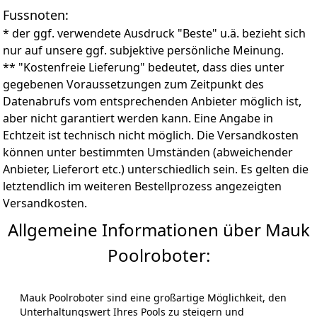
optische Akzente. Die IPX8-Zertifizierung garantiert
Fussnoten:
absolute Wasserdichtigkeit und höchste
Zuverlässigkeit. Wir bieten 2 Jahre Garantie und
* der ggf. verwendete Ausdruck "Beste" u.ä. bezieht sich
reibungslosen technischen Support, für Ihre volle
nur auf unsere ggf. subjektive persönliche Meinung.
Sicherheit und langanhaltende Leistung und
** "Kostenfreie Lieferung" bedeutet, dass dies unter
Zuverlässigkeit Ihres Poolroboters
gegebenen Voraussetzungen zum Zeitpunkt des
Datenabrufs vom entsprechenden Anbieter möglich ist,
aber nicht garantiert werden kann. Eine Angabe in
Echtzeit ist technisch nicht möglich. Die Versandkosten
können unter bestimmten Umständen (abweichender
Anbieter, Lieferort etc.) unterschiedlich sein. Es gelten die
letztendlich im weiteren Bestellprozess angezeigten
Versandkosten.
Allgemeine Informationen über Mauk
Poolroboter:
Mauk Poolroboter sind eine großartige Möglichkeit, den
Unterhaltungswert Ihres Pools zu steigern und