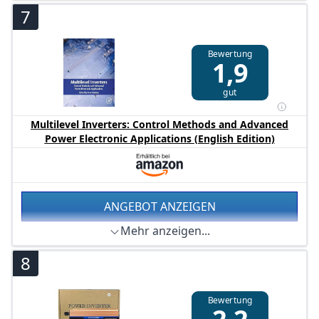
7
Bewertung
1,9
gut
Multilevel Inverters: Control Methods and Advanced
Power Electronic Applications (English Edition)
ANGEBOT ANZEIGEN
Mehr anzeigen...
8
Bewertung
2,2