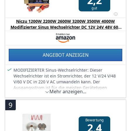
gut
Niczu 1200W 2200W 2600W 3200W 3500W 4000W
Modifizierter Sinus Wechselrichter DC 12V 24V 48V 60V
bis 220V Auto Spannungswandler,3200W-12V
ANGEBOT ANZEIGEN
MODIFIZIERTER Sinus-Wechselrichter: Dieser
Wechselrichter ist ein Stromrichter, der 12 V/24 V/48
V/60 V DC in 220 V AC umwandeln kann. Der
Ausgangsstrom ist für die meisten Gerätetypen
Mehr anzeigen...
geeignet. Machen Sie es zu einem Auto-Reiseladegerät
für Autofahrten, Urlaub oder entfernte Arbeitsplätze.
9
DIGITALER ANZEIGEBILDSCHIRM: Mit dem dualen
digitalen Anzeigebildschirm und dem integrierten
intelligenten Spannungsüberwachungschip erkennen
Bewertung
2,4
Sie immer den Batteriespannungsstatus und zeigen
ihn auf dem digitalen Anzeigebildschirm an.