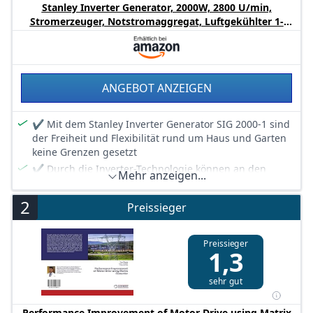
Stanley Inverter Generator, 2000W, 2800 U/min,
Stromerzeuger, Notstromaggregat, Luftgekühlter 1-
Zylinder 4-Takt-Motor, 10L Kraftstofftank,
Benzinbetrieben, Seilzugstarter, 2x230V Steckdosen
ANGEBOT ANZEIGEN
✔ Mit dem Stanley Inverter Generator SIG 2000-1 sind
der Freiheit und Flexibilität rund um Haus und Garten
keine Grenzen gesetzt
✔ Durch die Inverter-Technologie können an den
Mehr anzeigen...
Stromgenerator auch empfindliche Geräte wie Laptops
und Smartphones angeschlossen werden
2
Preissieger
✔ Maximale Leistung 2.000 Watt; Dauerleistung 1.800
Watt, 4-Takt Motor
Preissieger
✔ Großer Tank mit 10 Liter Volumen - 8 Stunden
1,3
Betrieb mit einer Tankfüllung bei 50% Last
✔ Weitere Produktmerkmale: Netz:230v/50hz Max.
sehr gut
Leistung: 2 KW Dauerleistung:1.8 KW Bohrung und
Hub(mm): 60x42 Typ der Wicklung:Kupfer luftgekühlter
Performance Improvement of Motor Drive using Matrix