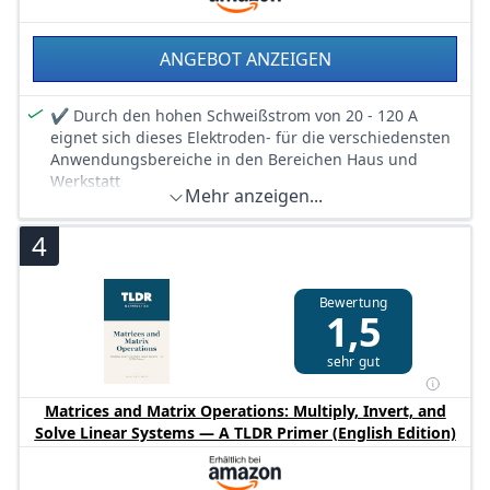
ANGEBOT ANZEIGEN
✔ Durch den hohen Schweißstrom von 20 - 120 A
eignet sich dieses Elektroden- für die verschiedensten
Anwendungsbereiche in den Bereichen Haus und
Werkstatt
Mehr anzeigen...
✔ Mit der hohen Leistung von 3,2 KW können auch in
dickeren Materialien durchgehende und gleichmäßige
4
Schweißnähte gesetzt werden
✔ Der Schweißstrom ist Stufenlos verstellbar
Bewertung
✔ Länge Elektrodenhalter mit Kabel: 1,8 Meter; Länge
1,5
Erdungsklemme: 1,2 Meter
✔ Inklusive er Schweißmastke und Drahtbürste
sehr gut
Matrices and Matrix Operations: Multiply, Invert, and
Solve Linear Systems — A TLDR Primer (English Edition)