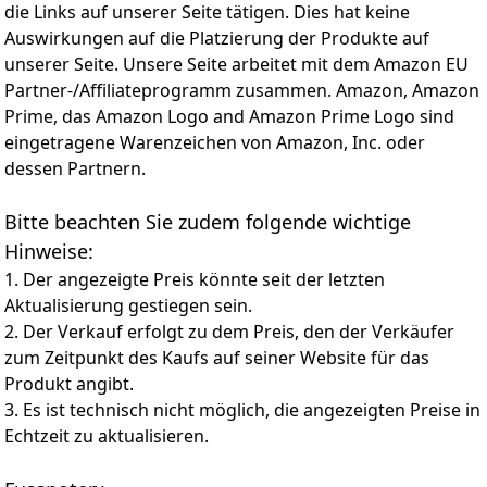
3. Komfortable Tastatur in voller Größe: Diese
die Links auf unserer Seite tätigen. Dies hat keine
Bluetooth-Tastatur für Mac in voller Größe ist eine gute
Auswirkungen auf die Platzierung der Produkte auf
Wahl für den Büro- und Heimgebrauch und bietet ein
unserer Seite. Unsere Seite arbeitet mit dem Amazon EU
fantastisches Tipperlebnis. Die Tastatur in voller Größe
Partner-/Affiliateprogramm zusammen. Amazon, Amazon
mit Scherendesign kann Ihre Anforderungen an die
Tastatur erfüllen, bietet Ihnen eine schnelle Reaktion
Prime, das Amazon Logo and Amazon Prime Logo sind
und eine gute Kontrolle
eingetragene Warenzeichen von Amazon, Inc. oder
4. Multi-Device Wireless Keyboard: Diese Tastatur für
dessen Partnern.
Mac verfügt über 3 Bluetooth-Verbindungsmodi,
unterstützen 3 Geräte gleichzeitig und leicht zwischen
Bitte beachten Sie zudem folgende wichtige
ihnen wechseln Sie durch Drücken von Fn + BT1/2/3, so
Hinweise:
dass es schnell und einfach ist, die verschiedenen
Geräte zu wechseln. (Langes Drücken zum Koppeln,
1. Der angezeigte Preis könnte seit der letzten
kurzes Drücken zum Umschalten)
Aktualisierung gestiegen sein.
5. Ergonomisches Design: Die Kabellose Tastatur für
2. Der Verkauf erfolgt zu dem Preis, den der Verkäufer
MacBook in voller Größe mit Ziffernblock, einschließlich
zum Zeitpunkt des Kaufs auf seiner Website für das
12 Multimedia-Tastenkombinationen, sieht elegant und
Produkt angibt.
groß genug aus. Die Tastatur mit der entspannenden
ergonomischen Neigung und dem rutschfesten
3. Es ist technisch nicht möglich, die angezeigten Preise in
Gummipolster kann die Ermüdung beim Tippen
Echtzeit zu aktualisieren.
verringern und Ihnen das Tipperlebnis ermöglichen