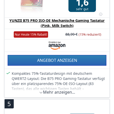
1,6
gewebten USB‑C Ladekabel, das du zum Laden und
Koppeln über einen USB‑C Anschluss mit dem Mac
sehr gut
verbinden kannst.
YUNZII B75 PRO ISO-DE Mechanische Gaming Tastatur
(Pink, Milk Switch)
88,99 €
Nur Heute 15% Rabatt!
(15% reduziert!)
ANGEBOT ANZEIGEN
Kompaktes 75%-Tastaturdesign mit deutschem
QWERTZ-Layout: Die B75 PRO Gaming-Tastatur verfügt
über ein platzsparendes 75%-DE-ISO-Layout (83
Tasten), das alle wichtigen Tasten behält –
Mehr anzeigen...
einschließlich Zahlen, Funktionstasten und Pfeiltasten –
für einen vollwertigen, dennoch kompakten Aufbau.
5
Speziell für den deutschsprachigen Raum optimiert mit
deutschem QWERTZ-Layout inklusive Umlauten (Ä/Ö/Ü)