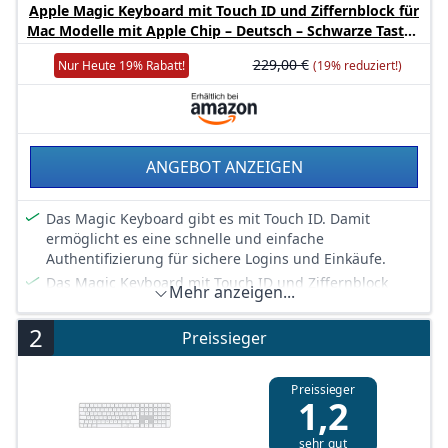
Apple Magic Keyboard mit Touch ID und Ziffernblock für
Mac Modelle mit Apple Chip – Deutsch – Schwarze Tasten
229,00 €
Nur Heute 19% Rabatt!
(19% reduziert!)
ANGEBOT ANZEIGEN
Das Magic Keyboard gibt es mit Touch ID. Damit
ermöglicht es eine schnelle und einfache
Authentifizierung für sichere Logins und Einkäufe.
Das Magic Keyboard mit Touch ID und Ziffernblock
Mehr anzeigen...
macht präzises Tippen besonders angenehm und
leicht.
2
Preissieger
Es hat ein erweitertes Layout mit Navigationstasten für
schnelles Scrollen in Dokumenten und normalgroße
Pfeiltasten, die großartig für Spiele sind. Der
Preissieger
1,2
Ziffernblock ist außerdem ideal für Tabellen und
Finanzanwendungen.
sehr gut