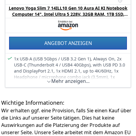
Modellieren, Rendern und Visualisieren – und das von
Netzteil separat erworben werden, um die maximale
praktisch überall aus.
Leistung zu erzielen.
Lenovo Yoga Slim 7 14ILL10 Gen 10 Aura AI KI Notebook
Dank der beeindruckenden Energieeffizienz können Sie
Computer 14", Intel Ultra 5 228V, 32GB RAM, 1TB SSD,
mit extrem langer Akkulaufzeit überall Produktivität auf
Intel Arc 130V, 3K 2880 x 1800, Windows 11 Home,
höchstem Niveau erzielen.
Tastatur QWERTZ Deutsch, Luna Grau
Das Yoga Slim 7 ist ultraportabel und perfekt für
Kreative, die viel unterwegs sind – es ist dünner,
ANGEBOT ANZEIGEN
leichter und robuster denn je. Dank seines schlanken
Designs lässt es sich ganz einfach mitnehmen. Das aus
Aluminium gefertigte Unibody-Gehäuse ist äußerst
1x USB-A (USB 5Gbps / USB 3.2 Gen 1), Always On, 2x
strapazierfähig.
USB-C (Thunderbolt 4 / USB4 40Gbps), with USB PD 3.0
Es ist Ihr stilvoller Begleiter – entwickelt, um mit Ihrem
and DisplayPort 2.1, 1x HDMI 2.1, up to 4K/60Hz, 1x
dynamischen Lebensstil Schritt zu halten!
Headphone / microphone combo jack (3.5mm), 1x
Mehr anzeigen...
microSD card reader
Mit einer Akkulaufzeit von bis zu 22,5 Stunden pro
Ladung können Sie jederzeit und überall kreativ sein.
Bearbeiten Sie anspruchsvolle Projekte, schneiden Sie
Wichtige Informationen:
Videos oder entwerfen Sie Designs auch unterwegs,
ohne sich Gedanken über die Stromversorgung
Wir erhalten ggf. eine Provision, falls Sie einen Kauf über
machen zu müssen. Bleiben Sie den ganzen Tag über
die Links auf unserer Seite tätigen. Dies hat keine
inspiriert und produktiv – mit einem Laptop, der mit
Auswirkungen auf die Platzierung der Produkte auf
Ihnen Schritt hält.
unserer Seite. Unsere Seite arbeitet mit dem Amazon EU
Genießen Sie satte Farben, eine flüssige