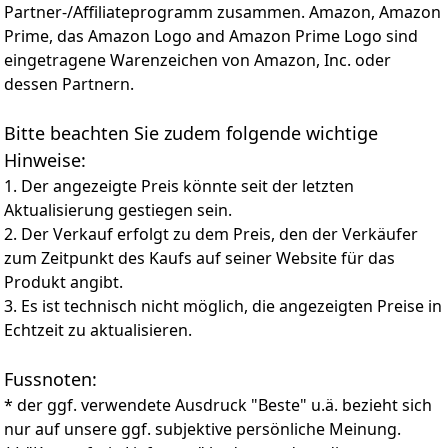
Partner-/Affiliateprogramm zusammen. Amazon, Amazon
Bildwiederholfrequenz von bis zu 60 Hz und
DisplayHDR True Black 1000 auf dem 14-Zoll-OLED-
Prime, das Amazon Logo and Amazon Prime Logo sind
Bildschirm mit 100 % DCI-P3- und 99 % Adobe-RGB-
eingetragene Warenzeichen von Amazon, Inc. oder
Farbraum. Das lebendige Display sorgt für Klarheit,
dessen Partnern.
während das TÜV-zertifizierte blaulichtarme Licht die
Augen schont und so das Konzentrationsvermögen
Bitte beachten Sie zudem folgende wichtige
fördert.
⚡Ist ein Netzteil im Lieferumfang enthalten? Gemäß
Hinweise:
der Richtlinie (EU) 2022/2380 sowie den
1. Der angezeigte Preis könnte seit der letzten
entsprechenden nationalen
Aktualisierung gestiegen sein.
Umsetzungsbestimmungen zur Reduzierung von
2. Der Verkauf erfolgt zu dem Preis, den der Verkäufer
Elektronikabfällen und zur Standardisierung von
zum Zeitpunkt des Kaufs auf seiner Website für das
Ladelösungen ist bei diesem Produkt kein Netzteil im
Lieferumfang enthalten. Dies trägt zur Reduzierung
Produkt angibt.
der Umweltbelastung bei. Das Gerät kann mit USB‑C
3. Es ist technisch nicht möglich, die angezeigten Preise in
Power Delivery Netzteilen verwendet werden, die
Echtzeit zu aktualisieren.
eventuell bereits vorhanden sind; alternativ kann ein
Netzteil separat erworben werden, um die maximale
Fussnoten:
Leistung zu erzielen.
* der ggf. verwendete Ausdruck "Beste" u.ä. bezieht sich
nur auf unsere ggf. subjektive persönliche Meinung.