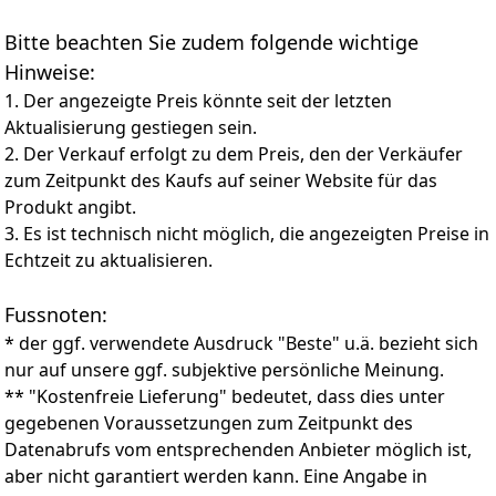
und alles griffbereit! Die einfache Montage macht's
Bitte beachten Sie zudem folgende wichtige
zum Kinderspiel (obwohl wir natürlich Hammer und
Schraubendreher empfehlen).
Hinweise:
Outdoor-Held für jede Wetterlage: Unser Kiefernholz-
1. Der angezeigte Preis könnte seit der letzten
Häuschen trotzt Wind und Wetter wie ein echter
Aktualisierung gestiegen sein.
Wikinger! Die stabile Bauweise hält jahrelang, während
2. Der Verkauf erfolgt zu dem Preis, den der Verkäufer
die gute Belüftung deine Geräte vor Feuchtigkeit
zum Zeitpunkt des Kaufs auf seiner Website für das
schützt. Perfekt für alle, die ihren Garten pflegen, ohne
ständig neues Equipment kaufen zu müssen.
Produkt angibt.
Garten-Ordnung mit Stil: Wer sagt, dass praktisch nicht
3. Es ist technisch nicht möglich, die angezeigten Preise in
auch schön sein kann? Diese Garage vereint beides –
Echtzeit zu aktualisieren.
sie ist der Butler deines Gartens! Ob auf der Terrasse
oder im Hinterhof, sie sorgt für Ordnung und sieht
Fussnoten:
dabei aus wie aus einem Gartenmagazin. Dein
Mähroboter wird sich wie im Luxushotel fühlen!
* der ggf. verwendete Ausdruck "Beste" u.ä. bezieht sich
nur auf unsere ggf. subjektive persönliche Meinung.
** "Kostenfreie Lieferung" bedeutet, dass dies unter
gegebenen Voraussetzungen zum Zeitpunkt des
Datenabrufs vom entsprechenden Anbieter möglich ist,
aber nicht garantiert werden kann. Eine Angabe in