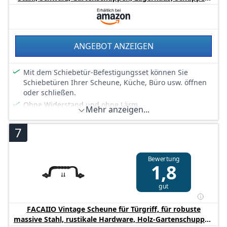
für Gartengeräte
Konstruktion und wetterfesten Schutz im Garten.
Sorgloser Einsatz im Alltag – Die braune Garage in
Holzoptik bietet ein gepflegtes Erscheinungsbild, sorgt
für Ordnung und gibt Ihnen Sicherheit, indem sie
ANGEBOT ANZEIGEN
Geräte im Außenbereich übersichtlich und geschützt
lagert.
Mit dem Schiebetür-Befestigungsset können Sie
Schiebetüren Ihrer Scheune, Küche, Büro usw. öffnen
oder schließen.
Ohne Widerstand und ohne Lärm.
Mehr anzeigen...
Das Schiebetürschienenset passt dank seines
kompakten und zeitlosen Designs zu fast jedem Dekor.
7
Dieses Schiebetür-Befestigungsset beinhaltet 2
hochwertige Türschienen (mit einer Gesamtlänge von
Bewertung
183 cm) und 2 verschleißfesten Rollen.
1,8
Die Türschienen sind aus pulverbeschichtetem Stahl,
robust und langlebig.
gut
FACAIIO Vintage Scheune für Türgriff, für robuste
massive Stahl, rustikale Hardware, Holz-Gartenschuppen