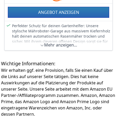
ANGEBOT ANZEIGEN
Perfekter Schutz für deinen Gartenhelfer: Unsere
stylische Mähroboter-Garage aus massivem Kiefernholz
hält deinen automatischen Rasenmäher trocken und
sicher. Mit ihrem cleveren offenen Design sorgt sie für
Mehr anzeigen...
perfekte Belüftung – kein Schwitzkasten mehr für
deinen fleißigen Roboter! Ideal für alle, die ihren
Gartenhelfer vor Regen und Sonne schützen wollen.
Wichtige Informationen:
Garten-Trend mit rustikalem Charme: Diese robuste
Garage fügt sich mit ihrer natürlichen Holzoptik perfekt
Wir erhalten ggf. eine Provision, falls Sie einen Kauf über
in deinen Garten ein. Nicht nur praktisch, sondern
die Links auf unserer Seite tätigen. Dies hat keine
auch ein echter Hingucker auf Terrasse oder im
Auswirkungen auf die Platzierung der Produkte auf
Hinterhof! Deine Nachbarn werden neidisch sein, wenn
unserer Seite. Unsere Seite arbeitet mit dem Amazon EU
sie sehen, wie stylisch dein Mähroboter untergebracht
ist.
Partner-/Affiliateprogramm zusammen. Amazon, Amazon
Platzwunder für Gartenliebhaber: In dieser
Prime, das Amazon Logo and Amazon Prime Logo sind
geräumigen Garage findet nicht nur dein Mähroboter
eingetragene Warenzeichen von Amazon, Inc. oder
Platz, sondern auch anderes Gartengerät wie
dessen Partnern.
Schläuche oder Trimmer. Endlich Ordnung im Garten –