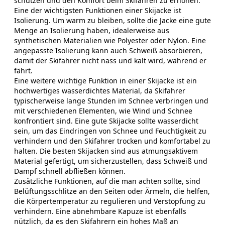
schützen und den Komfort beim Skifahren zu erhöhen.
Eine der wichtigsten Funktionen einer Skijacke ist
Isolierung. Um warm zu bleiben, sollte die Jacke eine gute
Menge an Isolierung haben, idealerweise aus
synthetischen Materialien wie Polyester oder Nylon. Eine
angepasste Isolierung kann auch Schweiß absorbieren,
damit der Skifahrer nicht nass und kalt wird, während er
fährt.
Eine weitere wichtige Funktion in einer Skijacke ist ein
hochwertiges wasserdichtes Material, da Skifahrer
typischerweise lange Stunden im Schnee verbringen und
mit verschiedenen Elementen, wie Wind und Schnee
konfrontiert sind. Eine gute Skijacke sollte wasserdicht
sein, um das Eindringen von Schnee und Feuchtigkeit zu
verhindern und den Skifahrer trocken und komfortabel zu
halten. Die besten Skijacken sind aus atmungsaktivem
Material gefertigt, um sicherzustellen, dass Schweiß und
Dampf schnell abfließen können.
Zusätzliche Funktionen, auf die man achten sollte, sind
Belüftungsschlitze an den Seiten oder Ärmeln, die helfen,
die Körpertemperatur zu regulieren und Verstopfung zu
verhindern. Eine abnehmbare Kapuze ist ebenfalls
nützlich, da es den Skifahrern ein hohes Maß an