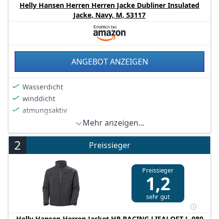
Helly Hansen Herren Herren Jacke Dubliner Insulated
Jacke, Navy, M, 53117
ANGEBOT ANZEIGEN
Wasserdicht
winddicht
atmungsaktiv
2-lagige Stoffkonstruktion
Mehr anzeigen...
Schnelltrocknend
2
Preissieger
Preissieger
1,2
sehr gut
Helly Hansen Herren Jacket HP RACING LIFALOFT J, 980