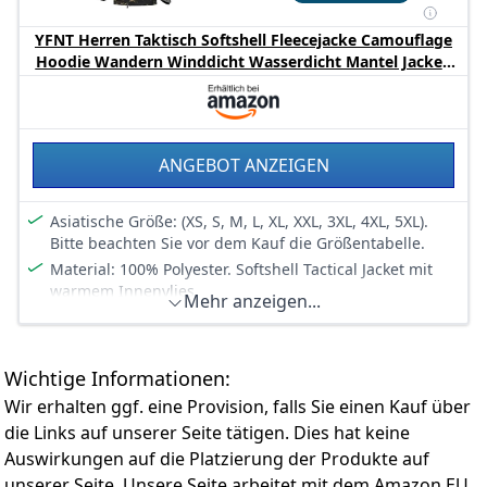
YFNT Herren Taktisch Softshell Fleecejacke Camouflage
Hoodie Wandern Winddicht Wasserdicht Mantel Jacken
Skijacke, Nacht Tarnung, L
ANGEBOT ANZEIGEN
Asiatische Größe: (XS, S, M, L, XL, XXL, 3XL, 4XL, 5XL).
Bitte beachten Sie vor dem Kauf die Größentabelle.
Material: 100% Polyester. Softshell Tactical Jacket mit
warmem Innenvlies.
Mehr anzeigen...
Überlegenheit: Hochwertiges Material und funktionales
Design, Wärme, Atmungsaktivität, Verschleißfestigkeit,
Wasserbeständigkeit und Winddichtigkeit.
Wichtige Informationen:
Design: Manschetten mit Verriegelungsdesign, die den
Wir erhalten ggf. eine Provision, falls Sie einen Kauf über
Wind verhindern und warm halten können; Arm
Reißverschluss Design, benutzerfreundlich, bequem
die Links auf unserer Seite tätigen. Dies hat keine
und praktisch.
Auswirkungen auf die Platzierung der Produkte auf
Anwendungen: Die leichte Tactical Softshell Fleecejacke
unserer Seite. Unsere Seite arbeitet mit dem Amazon EU