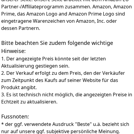
eignet sich hervorragend zum Skifahren, Angeln,
Partner-/Affiliateprogramm zusammen. Amazon, Amazon
Jagen, Schießen, Wandern, Camping, Militär, Armee,
Prime, das Amazon Logo and Amazon Prime Logo sind
Taktischen Kampf, Paintball, Airsoft und anderen
eingetragene Warenzeichen von Amazon, Inc. oder
Outdoor-Sportarten.
dessen Partnern.
Bitte beachten Sie zudem folgende wichtige
Hinweise:
1. Der angezeigte Preis könnte seit der letzten
Aktualisierung gestiegen sein.
2. Der Verkauf erfolgt zu dem Preis, den der Verkäufer
zum Zeitpunkt des Kaufs auf seiner Website für das
Produkt angibt.
3. Es ist technisch nicht möglich, die angezeigten Preise in
Echtzeit zu aktualisieren.
Fussnoten:
* der ggf. verwendete Ausdruck "Beste" u.ä. bezieht sich
nur auf unsere ggf. subjektive persönliche Meinung.