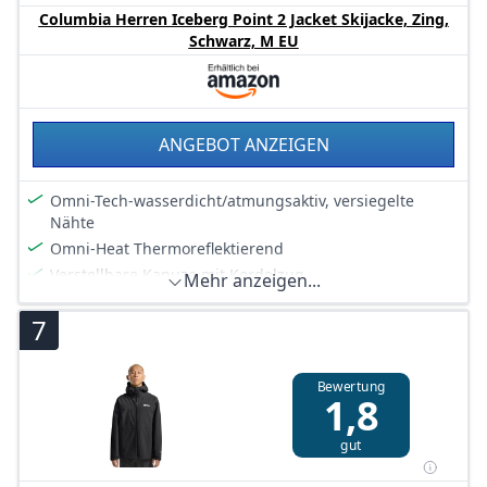
Columbia Herren Iceberg Point 2 Jacket Skijacke, Zing,
Schwarz, M EU
ANGEBOT ANZEIGEN
Omni-Tech-wasserdicht/atmungsaktiv, versiegelte
Nähte
Omni-Heat Thermoreflektierend
Verstellbare Kapuze mit Kordelzug
Mehr anzeigen...
Kinnschutz
7
Unterarmbelüftung
PU-beschichteter Reißverschluss vorne in der Mitte
Verstellbarer Puderrock mit Schnappverschluss
Bewertung
1,8
Brusttasche
Skipasstasche
gut
Innentasche