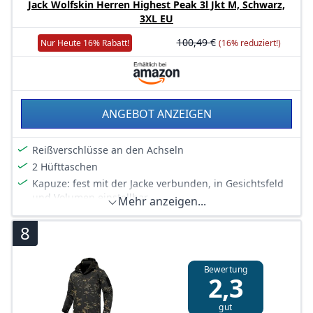
Jack Wolfskin Herren Highest Peak 3l Jkt M, Schwarz,
3XL EU
100,49 €
Nur Heute 16% Rabatt!
(16% reduziert!)
ANGEBOT ANZEIGEN
Reißverschlüsse an den Achseln
2 Hüfttaschen
Kapuze: fest mit der Jacke verbunden, in Gesichtsfeld
und Volumen einstellbar
Mehr anzeigen...
einstellbarer Saum
8
wasserdichte Reißverschlüsse
Bewertung
2,3
gut