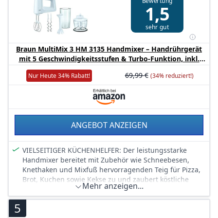
Bewertung
Ergonomischer Griff: Für besseren Halt; robustes
1,5
Design im hochwertigen Look
Lieferumfang: Krups GN4001 3 Mix 4000 Handmixer,
sehr gut
inkl. 2 Rührbesen und 2 Knethaken
Braun MultiMix 3 HM 3135 Handmixer – Handrührgerät
mit 5 Geschwindigkeitsstufen & Turbo-Funktion, inkl.
Schneebesen, Knethaken, Pürierstab, Zerkleinerer und
69,99 €
Nur Heute 34% Rabatt!
(34% reduziert!)
600 ml Mix- und Messbecher, 500 Watt, weiß
ANGEBOT ANZEIGEN
VIELSEITIGER KÜCHENHELFER: Der leistungsstarke
Handmixer bereitet mit Zubehör wie Schneebesen,
Knethaken und Mixfuß hervorragenden Teig für Pizza,
Brot, Kuchen sowie Kekse zu und zaubert köstliche
Mehr anzeigen...
Smoothies im praktischen Mixbecher
IMMER ALLES IM GRIFF: Mit seinem ergonomischen
5
Design, dem bequemen Antirutsch-Soft-Griff, 500 Watt