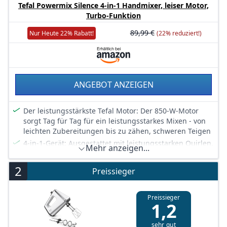
Tefal Powermix Silence 4-in-1 Handmixer, leiser Motor,
Turbo-Funktion
89,99 €
Nur Heute 22% Rabatt!
(22% reduziert!)
ANGEBOT ANZEIGEN
Der leistungsstärkste Tefal Motor: Der 850-W-Motor
sorgt Tag für Tag für ein leistungsstarkes Mixen - von
leichten Zubereitungen bis zu zähen, schweren Teigen
4-in-1-Gerät: Ausgestattet mit leistungsstarken Quirlen,
Mehr anzeigen...
robusten Knethaken, einem starken Stabmixer und
einem präzisen Zerkleinerer - für eine vielseitige
2
Preissieger
Verwendung
Leiser Motor: Optimierter Luftstrom trifft auf
modernste Silent-Technologie - für einen
Preissieger
1,2
leistungsstarken Motor, der jederzeit ultra-leises Mixen
verspricht
sehr gut