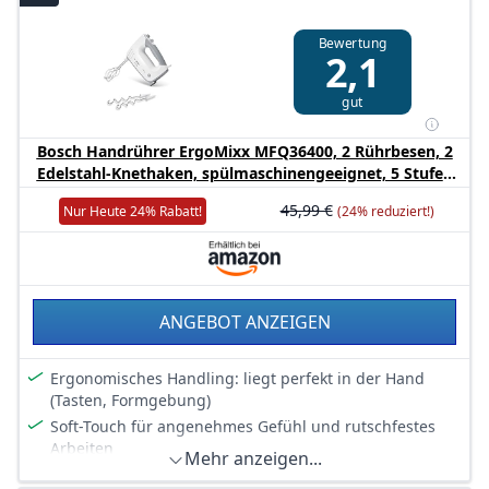
Zusätzlicher Anschluss für Sonderzubehör: Mixfuß oder
Universalzerkleinerer
Bewertung
2,1
gut
Bosch Handrührer ErgoMixx MFQ36400, 2 Rührbesen, 2
Edelstahl-Knethaken, spülmaschinengeeignet, 5 Stufen
plus Turbostufe, 450 W, weiß
45,99 €
Nur Heute 24% Rabatt!
(24% reduziert!)
ANGEBOT ANZEIGEN
Ergonomisches Handling: liegt perfekt in der Hand
(Tasten, Formgebung)
Soft-Touch für angenehmes Gefühl und rutschfestes
Arbeiten
Mehr anzeigen...
Leicht und leise