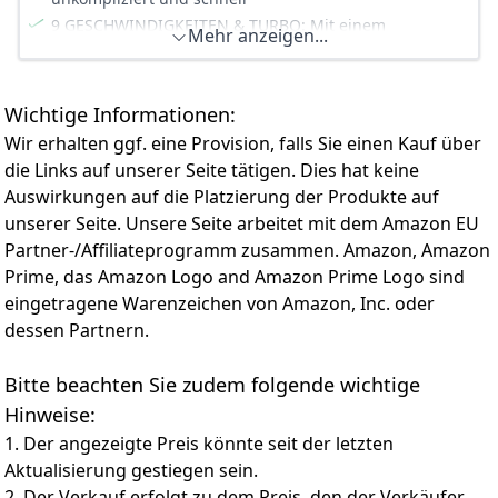
9 GESCHWINDIGKEITEN & TURBO: Mit einem
Mehr anzeigen...
Daumendreh wählen Sie stufenlos die richtige
Geschwindigkeit – von sanftem Rühren bis kraftvollem
Kneten
Wichtige Informationen:
SCHNELLER ZUBEHÖRWECHSEL: Mit einem Tastendruck
lässt sich das Zubehör mühelos austauschen; im Set
Wir erhalten ggf. eine Provision, falls Sie einen Kauf über
enthalten: 2 Edelstahl-MultiWhisks und 2 robuste
die Links auf unserer Seite tätigen. Dies hat keine
Knethaken
Auswirkungen auf die Platzierung der Produkte auf
KOMPAKTES DESIGN: Das leichte Design sorgt für
unserer Seite. Unsere Seite arbeitet mit dem Amazon EU
einfache Aufbewahrung, selbst in kleinen Küchen; mit
Partner-/Affiliateprogramm zusammen. Amazon, Amazon
abnehmbaren Rührbesen für eine mühelose Reinigung
Prime, das Amazon Logo and Amazon Prime Logo sind
BACKEN LEICHT GEMACHT: Dieser Handmixer wird zum
eingetragene Warenzeichen von Amazon, Inc. oder
unverzichtbaren Helfer in Ihrer Küche – müheloses
Rühren, Mischen und Kneten mit weniger
dessen Partnern.
Reinigungsaufwand; das extralange Kabel bietet Ihnen
dabei maximale Bewegungsfreiheit
Bitte beachten Sie zudem folgende wichtige
Hinweise:
1. Der angezeigte Preis könnte seit der letzten
Aktualisierung gestiegen sein.
2. Der Verkauf erfolgt zu dem Preis, den der Verkäufer