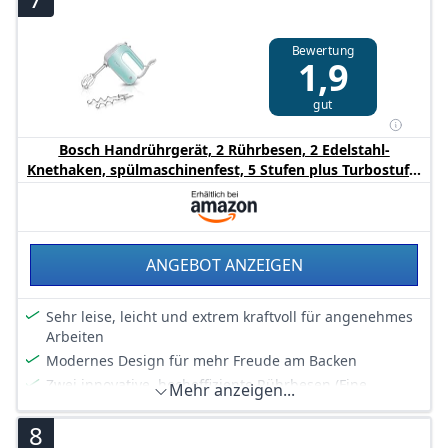
Butter, Kartoffelpüree, Soßen, Teig, schaumige
Desserts, Schlagsahne, Eiweiß uvm.)
Bewertung
Handmixer mit Turbo-Funktion für maximale Leistung
1,9
Auswurftaste für Rührbesen und Knethaken.
Kabellänge: 1 Meter
gut
Bosch Handrührgerät, 2 Rührbesen, 2 Edelstahl-
Knethaken, spülmaschinenfest, 5 Stufen plus Turbostufe,
leicht, 500 W, farbig, türkis/silber, MFQ40302
ANGEBOT ANZEIGEN
Sehr leise, leicht und extrem kraftvoll für angenehmes
Arbeiten
Modernes Design für mehr Freude am Backen
Zwei innovative, hocheffiziente Rührbesen (Fine
Mehr anzeigen...
Creamer) aus Edelstahl für optimale Schlag und
Rührergebnisse
8