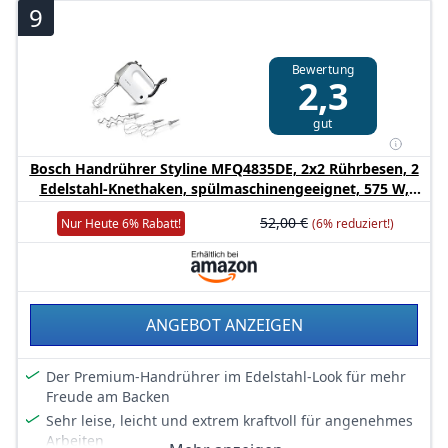
9
Anschlussmöglichkeit für Stabmixer u.
Unviersalzerkleinerer
450 Watt
Bewertung
2,3
gut
Bosch Handrührer Styline MFQ4835DE, 2x2 Rührbesen, 2
Edelstahl-Knethaken, spülmaschinengeeignet, 575 W,
weiß
52,00 €
Nur Heute 6% Rabatt!
(6% reduziert!)
ANGEBOT ANZEIGEN
Der Premium-Handrührer im Edelstahl-Look für mehr
Freude am Backen
Sehr leise, leicht und extrem kraftvoll für angenehmes
Arbeiten