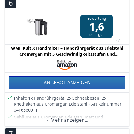
6
Sonderzubehör: Anschlussmöglichkeit eines
Edelstahlmixfußes und Universalzerkleiners
Bewertung
Lieferumfang: Handrührer, 2 FineCreamerTurbobesen,
1,6
2 Edelstahl-Knethaken
sehr gut
WMF Kult X Handmixer – Handrührgerät aus Edelstahl
Cromargan mit 5 Geschwindigkeitsstufen und
Turbofunktion, leistungsstark, Küchenmixer zum
Rühren, Kneten und Aufschlagen, ergonomisch, leise,
schwarz
ANGEBOT ANZEIGEN
Inhalt: 1x Handrührgerät, 2x Schneebesen, 2x
Knethaken aus Cromargan Edelstahl - Artikelnummer:
0416560011
Gehäuse aus Cromargan Edelstahl matt und
Mehr anzeigen...
hochwertigen Kunststoffelementen
Leistung: 400 Watt. Fünf Geschwindigkeitsstufen (für
7