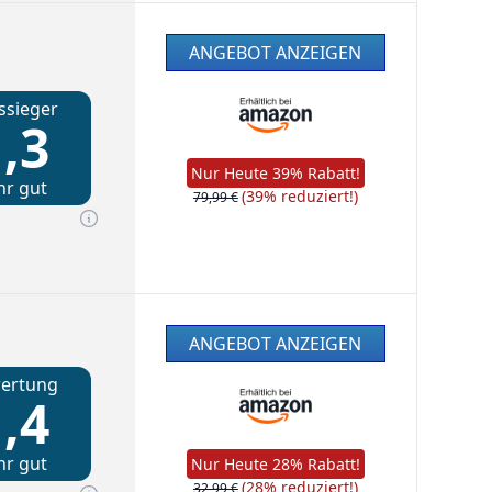
ANGEBOT ANZEIGEN
ssieger
,3
Nur Heute 39% Rabatt!
hr gut
(39% reduziert!)
79,99 €
ANGEBOT ANZEIGEN
ertung
,4
hr gut
Nur Heute 28% Rabatt!
(28% reduziert!)
32,99 €