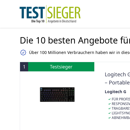
Die 10 besten Angebote fü
Über 100 Millionen Verbrauchern haben wir in dies
1
Testsieger
Logitech 
– Portabl
Logitech G
FÜR PROFIS
mit einem kom
RESPONSIV
Geschwindigke
mechanische S
TRAGBARES
Niveau
soliden, siche
Design ohne Z
LIGHTSYNC
Reaktionsfähi
zusätzlichen 
Lightsync anp
ABNEHMBAR
auf den Onboa
im dreipoligen
Installationen
Kabelverbindu