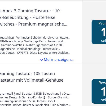
s Apex 3 Gaming Tastatur - 10-
-Beleuchtung - Flüsterleise
Prei
itches - Premium magnetische
1
nauflage - IP32 wassergeschützt -
 (QWERTZ) Layout
rgeschützt - Verhindert Schäden durch verschüttete
se
GB-Beleuchtung - Großartige Farbschemen und
te
se Gaming-Switches - Nahezu geräuschlos für 20
bungsarme Tastendrücke
gnetische Handballenauflage - Bietet volle
g der Hand und Komfort
yout: Deutsch QWERTZ. Diese Layouts unterscheiden
Produktbildern, welche das amerikanische QWERTY-
Mehr anzeigen...
aming Tastatur 105 Tasten
statur mit Vollmetall-Gehäuse
Bew
1
anzmetall-Panel-Struktur & RGB-Beleuchtung】: Die
astatur besteht aus einem soliden Ganzmetall-Panel
sches Design & Gaming-Komfort】: Sorgen Sie mit
se
 Lebensdauer. Egal, ob Sie spielen oder Multitasking
haftlich abgestuften Tastenkappendesign und dem
e Gaming-Funktionen & Deutsches Layout
se Tastatur kann Sie unterstützen. Mit 15 Arten von
 Tippwinkel (7°) unserer RGB-Gaming-Tastatur für
iese RGB Gaming Keyboard verfügt über 12
erdicht und Staubdicht & Langlebig】: Die Membran