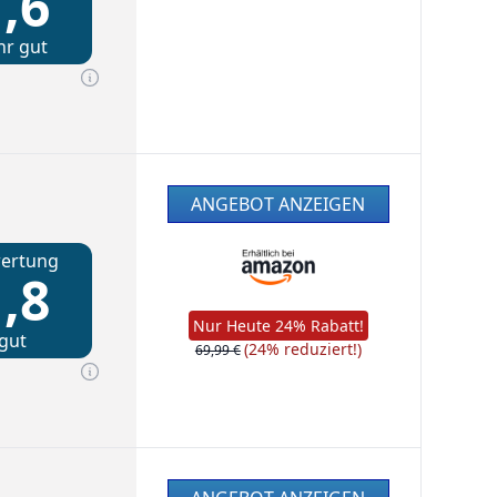
,6
hr gut
ANGEBOT ANZEIGEN
ertung
,8
Nur Heute 24% Rabatt!
gut
(24% reduziert!)
69,99 €