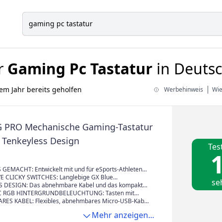
r
Gaming Pc Tastatur
in Deutsc
em Jahr bereits geholfen
Werbehinweis
Wie
G PRO Mechanische Gaming-Tastatur
e Tenkeyless Design
Tes
1
 GEMACHT: Entwickelt mit und für eSports-Athleten
pakten, tenkeylosen Layout; Mehr Leistung,
E CLICKY SWITCHES: Langlebige GX Blue
se
it und Präzision für Leistung auf hohem Gaming
chalter für einen hörbaren und fühlbaren Klick und
 DESIGN: Das abnehmbare Kabel und das kompaktes
ren Tastendruck für professionelle Leistung und
iffernblock erleichtern den Transport und bieten
 RGB HINTERGRUNDBELEUCHTUNG: Tasten mit
gkeit
Platz auf dem Turniertisch für Maus-Bewegungen
assen und betonen; Programmieren Sie Lichtmuster
ES KABEL: Flexibles, abnehmbares Micro-USB-Kabel
rd-Speicher für Turniere, die keine Logitech G HUB-
 Design sorgt für eine einfache, sichere
Mehr anzeigen...
 zulassen
ng und einen zuverlässigen Transport unterwegs