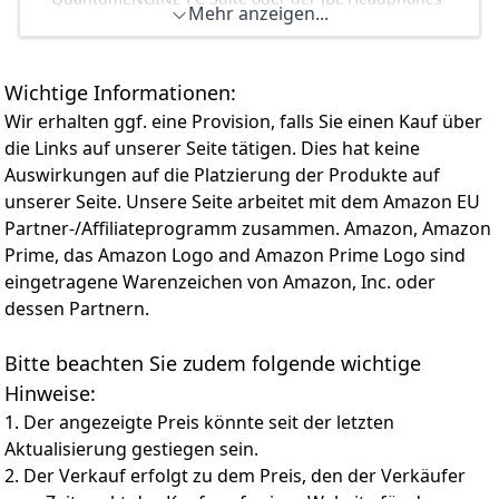
Mehr anzeigen...
Wärmeableitung Kapazität, um sicherzustellen, dass
App angepasst werden, um jedes Detail zu hören
jeder Spieler könnte den optimalen Tragekomfort in
Stundenlanges Spielvergnügen: Das Headset mit
einer langen Zeit Spiel genießen. Und PS4 Headset
Mikrofon bietet eine nahtlose Verbindung über
nimmt einen verstellbaren Kopfbügel geeignet für
Wichtige Informationen:
Bluetooth sowie 22 Stunden Akkulaufzeit / Mit Play-and-
jeden Spieler.
Charge beim Gamen aufladen oder 5 Minuten mit USB-
Wir erhalten ggf. eine Provision, falls Sie einen Kauf über
【Besseres Spielerlebnis】 Hochfestes,
Kabel laden für eine weitere Stunde Spielzeit
die Links auf unserer Seite tätigen. Dies hat keine
wicklungssicheres, geflochtenes Kabel mit Tasten zur
Abnehmbares Mikrofon mit Sprachfokus und
Auswirkungen auf die Platzierung der Produkte auf
Lautstärkeregelung und Mikrofon Stummschalttaste,
Stummschaltung: Selbst wenn es im Spiel hektisch
mit der Sie die Lautstärke leicht regeln und das
unserer Seite. Unsere Seite arbeitet mit dem Amazon EU
zugeht, sorgt das abnehmbare Boom-Richtmikrofon mit
Mikrofon stummschalten können. Das Gaming Headset
Partner-/Affiliateprogramm zusammen. Amazon, Amazon
Sprachfokus dafür, dass andere Spieler die eigene
mit RGB LED Licht, die prächtige Beleuchtung schafft
Stimme jederzeit deutlich hören können
Prime, das Amazon Logo and Amazon Prime Logo sind
eine wunderbare Spielatmosphäre.
Ganztägiger Komfort: Die bequemen, atmungsaktiven
eingetragene Warenzeichen von Amazon, Inc. oder
Stoff-Ohrpolster mit Memory Foam machen die
dessen Partnern.
kabellosen Gaming-Kopfhörer zu einem komfortablen
Begleiter bei nächtlichen Gaming-Marathons
Bitte beachten Sie zudem folgende wichtige
Multi-Plattform-Kompatibilität: Speziell für Zoom und
Hinweise:
kabelloses Spielen mit PC, PlayStation 5 3D-Audio,
Nintendo Switch und Mac sowie kristallklares Chatten
1. Der angezeigte Preis könnte seit der letzten
über Discord, Skype und TeamSpeak entwickelt
Aktualisierung gestiegen sein.
2. Der Verkauf erfolgt zu dem Preis, den der Verkäufer