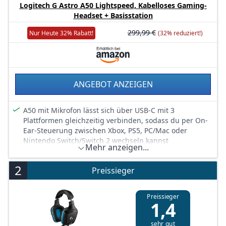
Logitech G Astro A50 Lightspeed, Kabelloses Gaming-
Headset + Basisstation
299,99 €
Nur Heute 32% Rabatt!
(32% reduziert!)
ANGEBOT ANZEIGEN
A50 mit Mikrofon lässt sich über USB-C mit 3
Plattformen gleichzeitig verbinden, sodass du per On-
Ear-Steuerung zwischen Xbox, PS5, PC/Mac oder
Nintendo Switch/Switch 2 wechseln kannst
Mehr anzeigen...
PRO-G GRAPHENE Lautsprecher: Bahnbrechende
Klarheit und Reaktion für präzise Audiotrennung,
2
Preissieger
Ortung und Zeitgenauigkeit (40 mm Durchmesser mit
Live-Edge-Technologie)
24 Bit LIGHTSPEED kabellos: Dieses kabellose Headset
Preissieger
1,4
mit Mikrofon bietet unkomprimierten, immersiven
Gaming-Sound in Lichtgeschwindigkeit
sehr gut