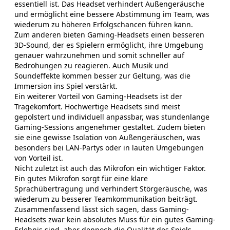
essentiell ist. Das Headset verhindert Außengeräusche
und ermöglicht eine bessere Abstimmung im Team, was
wiederum zu höheren Erfolgschancen führen kann.
Zum anderen bieten Gaming-Headsets einen besseren
3D-Sound, der es Spielern ermöglicht, ihre Umgebung
genauer wahrzunehmen und somit schneller auf
Bedrohungen zu reagieren. Auch Musik und
Soundeffekte kommen besser zur Geltung, was die
Immersion ins Spiel verstärkt.
Ein weiterer Vorteil von Gaming-Headsets ist der
Tragekomfort. Hochwertige Headsets sind meist
gepolstert und individuell anpassbar, was stundenlange
Gaming-Sessions angenehmer gestaltet. Zudem bieten
sie eine gewisse Isolation von Außengeräuschen, was
besonders bei LAN-Partys oder in lauten Umgebungen
von Vorteil ist.
Nicht zuletzt ist auch das Mikrofon ein wichtiger Faktor.
Ein gutes Mikrofon sorgt für eine klare
Sprachübertragung und verhindert Störgeräusche, was
wiederum zu besserer Teamkommunikation beiträgt.
Zusammenfassend lässt sich sagen, dass Gaming-
Headsets zwar kein absolutes Muss für ein gutes Gaming-
Erlebnis sind, aber dennoch die Qualität des Spiels