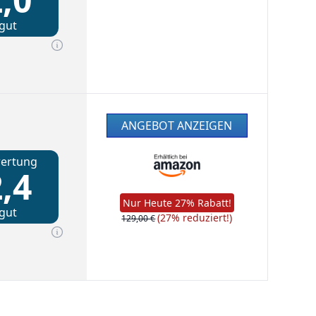
gut
ANGEBOT ANZEIGEN
ertung
,4
Nur Heute 27% Rabatt!
gut
(27% reduziert!)
129,00 €