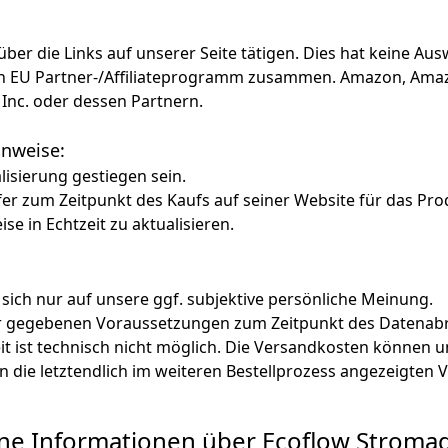
ng von in der PPS gespeicherter Energie.
: 16 A. Typische Spezifikationen kompatibler
ro PV-Anschluss-Gruppe: 200-600 W.
f über die Links auf unserer Seite tätigen. Dies hat keine A
azon EU Partner-/Affiliateprogramm zusammen. Amazon, Am
Inc. oder dessen Partnern.
Hinweise:
alisierung gestiegen sein.
fer zum Zeitpunkt des Kaufs auf seiner Website für das Pro
ise in Echtzeit zu aktualisieren.
 sich nur auf unsere ggf. subjektive persönliche Meinung.
ter gegebenen Voraussetzungen zum Zeitpunkt des Datenabr
zeit ist technisch nicht möglich. Die Versandkosten könn
lten die letztendlich im weiteren Bestellprozess angezeigten
ne Informationen über Ecoflow Stroma