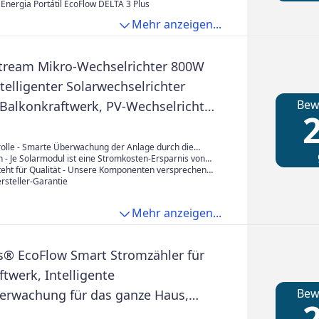
Energia Portátil EcoFlow DELTA 3 Plus
Mehr anzeigen...
tream Mikro-Wechselrichter 800W
telligenter Solarwechselrichter
Bew
Balkonkraftwerk, PV-Wechselrichter
2
rpanele, 2 MPPT, App, inkl. AC & DC
olle - Smarte Überwachung der Anlage durch die
er WIFI-Funktion des Wechselrichters und der EcoFlow
n - Je Solarmodul ist eine Stromkosten-Ersparnis von
 in Echtzeit wie viel Strom Sie erzeugen, wie viel
glich. Zusätzlich ist vielerorts eine Förderung für Ihr
teht für Qualität - Unsere Komponenten versprechen
ie durch Ihre Anlage einsparen! App runterladen,
rk möglich. Informieren Sie sich bei den zuständigen
e lineare Leistungsgarantie. Investieren Sie heute in
rsteller-Garantie
gen und los gehts! Dank intuitiver Einrichtung
 Wohnorts!
d genießen Sie die Erträge! Solarway ist eine von
ger Minuten startklar!
eführte deutsche Marke, die sich auf den Ausbau von
Mehr anzeigen...
nergien spezialisiert hat. Werden Sie ein Teil der
.
® EcoFlow Smart Stromzähler für
twerk, Intelligente
Bew
erwachung für das ganze Haus,
2
l mit EcoFlow STREAM