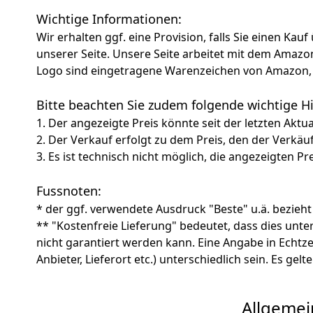
Netzeinspeisu
Betriebsstrom
Solarpanels p
Wichtige Informationen:
Wir erhalten ggf. eine Provision, falls Sie einen Kau
unserer Seite. Unsere Seite arbeitet mit dem Am
Logo sind eingetragene Warenzeichen von Amazon, 
Bitte beachten Sie zudem folgende wichtige 
1. Der angezeigte Preis könnte seit der letzten Aktu
2. Der Verkauf erfolgt zu dem Preis, den der Verkäu
3. Es ist technisch nicht möglich, die angezeigten Pre
Fussnoten:
* der ggf. verwendete Ausdruck "Beste" u.ä. bezieht
** "Kostenfreie Lieferung" bedeutet, dass dies un
nicht garantiert werden kann. Eine Angabe in Echt
Anbieter, Lieferort etc.) unterschiedlich sein. Es ge
Allgemei