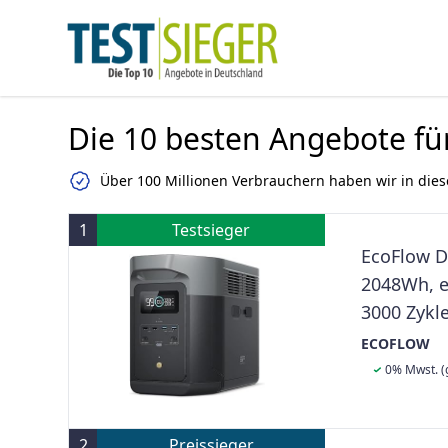
Die 10 besten Angebote fü
Über 100 Millionen Verbrauchern haben wir in dies
1
Testsieger
EcoFlow D
2048Wh, e
3000 Zykl
Ausgangsl
ECOFLOW
Zuhause,
0% Mwst. (
2
Preissieger