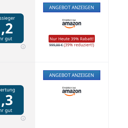
ANGEBOT ANZEIGEN
ssieger
,2
hr gut
Nur Heute 39% Rabatt!
(39% reduziert!)
999,00 €
ANGEBOT ANZEIGEN
ertung
,3
hr gut