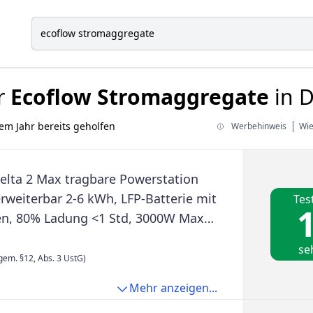
r
Ecoflow Stromaggregate
in D
em Jahr bereits geholfen
Werbehinweis
Wie
elta 2 Max tragbare Powerstation
rweiterbar 2-6 kWh, LFP-Batterie mit
Tes
1
en, 80% Ladung <1 Std, 3000W Max
eistung, Solargenerator für
se
 Camping, Wohnmobil
gem. §12, Abs. 3 UstG)
Mehr anzeigen...