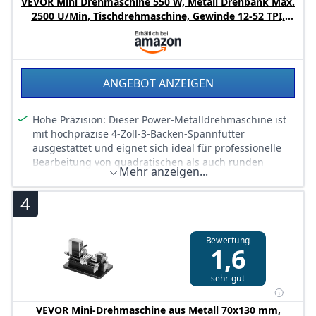
VEVOR Mini Drehmaschine 550 W, Metall Drehbank Max.
2500 U/Min, Tischdrehmaschine, Gewinde 12-52 TPI,
Zubehör Inkl.
ANGEBOT ANZEIGEN
Hohe Präzision: Dieser Power-Metalldrehmaschine ist
mit hochpräzise 4-Zoll-3-Backen-Spannfutter
ausgestattet und eignet sich ideal für professionelle
Bearbeitung von quadratischen als auch runden
Mehr anzeigen...
Objekten. Insbesondere für handwerkliche Arbeit, die
hohe Genauigkeit erfordern, wie zum Beispiel
4
Gewindeschneiden.
Große Arbeitskapazität: Diese
Metallbearbeitungsdrehmaschine hat eine Leistung
Bewertung
1,6
von 550 W und ist geeignet für die Bearbeitung von
kleinen bis mittleren Projekten. Mit einem 180 mm
Schwenkwinkel über dem Bett und einen Achsabstand
sehr gut
von 13,78 Zoll / 350 mm, können Sie umfangreichere
Projekte mit der Maschine steuern.
VEVOR Mini-Drehmaschine aus Metall 70x130 mm,