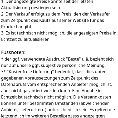
Sofort einsatzbereites Zubehörset: Diese elektrische
1. Der angezeigte Preis könnte seit der letzten
Drechselbank wird mit allen wichtigen Werkzeugen
Aktualisierung gestiegen sein.
und Teilen geliefert – alles, was Sie für den sofortigen
2. Der Verkauf erfolgt zu dem Preis, den der Verkäufer
Einstieg benötigen. Sorgfältig verpackt für
zum Zeitpunkt des Kaufs auf seiner Website für das
Holzhandwerker, die direkt in ihr Handwerk einsteigen
Produkt angibt.
möchten.
3. Es ist technisch nicht möglich, die angezeigten Preise in
Echtzeit zu aktualisieren.
Fussnoten:
* der ggf. verwendete Ausdruck "Beste" u.ä. bezieht sich
nur auf unsere ggf. subjektive persönliche Meinung.
** "Kostenfreie Lieferung" bedeutet, dass dies unter
gegebenen Voraussetzungen zum Zeitpunkt des
Datenabrufs vom entsprechenden Anbieter möglich ist,
aber nicht garantiert werden kann. Eine Angabe in
Echtzeit ist technisch nicht möglich. Die Versandkosten
können unter bestimmten Umständen (abweichender
Anbieter, Lieferort etc.) unterschiedlich sein. Es gelten die
letztendlich im weiteren Bestellprozess angezeigten