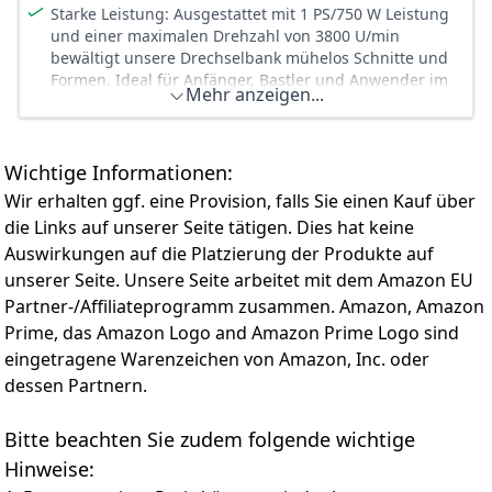
schmutzigen Umgebungen eine gute Leistung auf
Starke Leistung: Ausgestattet mit 1 PS/750 W Leistung
【ANWENDUNG】Sehr gut geeignet zum Drehen von
und einer maximalen Drehzahl von 3800 U/min
Schälchen, Griffen, Korken, Kleinteilen oder
bewältigt unsere Drechselbank mühelos Schnitte und
Schwalbenschwanzzapfen usw. Gute
Formen. Ideal für Anfänger, Bastler und Anwender im
Mehr anzeigen...
Hartmetallwerkzeuge und lange Lebensdauer senken
Klassenzimmer.
die Werkzeugkosten
304 x 465 mm große Werkbank: Mit einer Arbeitsfläche
von 304 x 465 mm eignet sich diese Drechselbank zum
Wichtige Informationen:
Drechseln von Schalen, Stiften, Tassen und kleinen
Schnitzereien. Eine großartige Möglichkeit, Ihre
Wir erhalten ggf. eine Provision, falls Sie einen Kauf über
Kreativität zu wecken und Ihre Holzbearbeitungsideen
die Links auf unserer Seite tätigen. Dies hat keine
zum Leben zu erwecken.
Auswirkungen auf die Platzierung der Produkte auf
Problemloser Betrieb: Angetrieben von einem
unserer Seite. Unsere Seite arbeitet mit dem Amazon EU
bürstenlosen Gleichstrommotor – kein
Partner-/Affiliateprogramm zusammen. Amazon, Amazon
Kohlebürstenwechsel erforderlich! Genießen Sie einen
reibungslosen, geräuscharmen Betrieb mit variabler
Prime, das Amazon Logo and Amazon Prime Logo sind
Drehzahlregelung von 150 bis 3800 U/min und ohne
eingetragene Warenzeichen von Amazon, Inc. oder
manuelle Gangeinstellung.
dessen Partnern.
Felsenfeste Stabilität: Diese Tischdrehbank mit
robustem Gusseisengehäuse und Metallhandrädern
Bitte beachten Sie zudem folgende wichtige
minimiert Vibrationen und sorgt so für einen präzisen,
Hinweise:
stabilen Betrieb – auch bei anspruchsvollen Aufgaben.