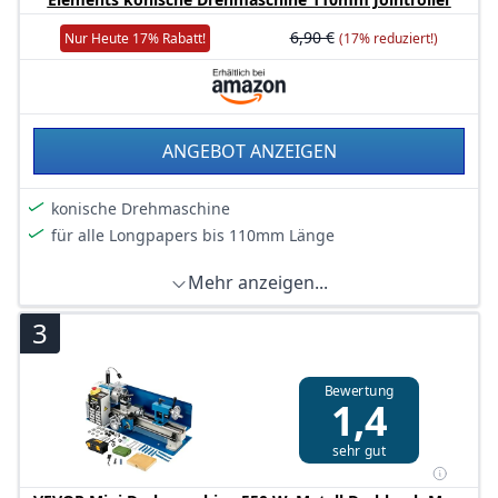
6,90 €
Nur Heute 17% Rabatt!
(17% reduziert!)
ANGEBOT ANZEIGEN
konische Drehmaschine
für alle Longpapers bis 110mm Länge
Mehr anzeigen...
3
Bewertung
1,4
sehr gut