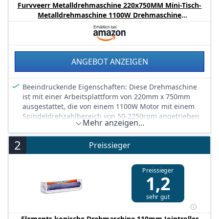
Furvveerr Metalldrehmaschine 220x750MM Mini-Tisch-
Metalldrehmaschine 1100W Drehmaschine
Tischdrehmaschine Bürstenlose Drehmaschine Variable
Drehzahl 50-2250RPM für Metallbearbeitung Metal Lathe
ANGEBOT ANZEIGEN
Beeindruckende Eigenschaften: Diese Drehmaschine
ist mit einer Arbeitsplattform von 220mm x 750mm
ausgestattet, die von einem 1100W Motor mit einem
Spindeldrehzahlbereich von 50-2250rpm angetrieben
Mehr anzeigen...
wird und somit ideal für präzise
Metallbearbeitungsaufgaben ist.
2
Preissieger
Preissieger
1,2
sehr gut
Elements konische Drehmaschine 110mm Jointroller