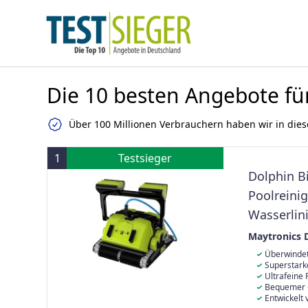
Die 10 besten Angebote fü
Über 100 Millionen Verbrauchern haben wir in dies
1
Testsieger
Dolphin B
Poolreinig
Wasserlin
Pools bis
Maytronics 
Überwindet
jedes Hinderni
Superstark
klettert Wände
viele Verschmu
Ultrafeine 
größeren Blät
großen und kl
Bequemer C
werden.
nicht zurück i
einfachen Tra
Entwickelt