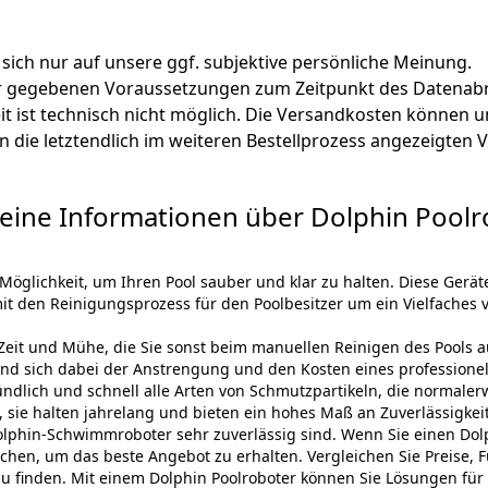
 sich nur auf unsere ggf. subjektive persönliche Meinung.
ter gegebenen Voraussetzungen zum Zeitpunkt des Datenabr
zeit ist technisch nicht möglich. Die Versandkosten könn
lten die letztendlich im weiteren Bestellprozess angezeigten
eine Informationen über Dolphin Poolr
Möglichkeit, um Ihren Pool sauber und klar zu halten. Diese Gerä
t den Reinigungsprozess für den Poolbesitzer um ein Vielfaches v
l Zeit und Mühe, die Sie sonst beim manuellen Reinigen des Pools
nd sich dabei der Anstrengung und den Kosten eines professione
ndlich und schnell alle Arten von Schmutzpartikeln, die normalerw
, sie halten jahrelang und bieten ein hohes Maß an Zuverlässigkeit
olphin-Schwimmroboter sehr zuverlässig sind. Wenn Sie einen Dolp
chen, um das beste Angebot zu erhalten. Vergleichen Sie Preise,
zu finden. Mit einem Dolphin Poolroboter können Sie Lösungen für