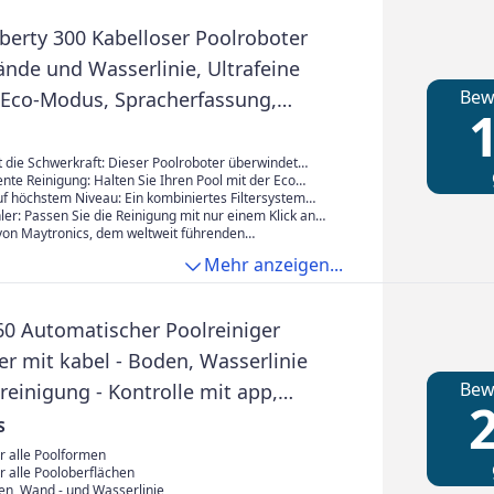
iberty 300 Kabelloser Poolroboter
nde und Wasserlinie, Ultrafeine
Bew
, Eco-Modus, Spracherfassung,
1
Filter, Eingelassene Pools bis zu 10m
 die Schwerkraft: Dieser Poolroboter überwindet
s. Er navigiert mühelos über die Pooloberfläche,
iente Reinigung: Halten Sie Ihren Pool mit der Eco
 hoch und reinigt die Wasserlinie.
 mühelos die ganze Woche über sauber: 3
auf höchstem Niveau: Ein kombiniertes Filtersystem
len an unterschiedlichen Tagen reinigen den Boden
en von Verunreinigungen auf - von großen Blättern bis
er: Passen Sie die Reinigung mit nur einem Klick an
 Ladung.
m Schmutz - und hinterlässt den Pool strahlend sauber.
sse an und wählen Sie zwischen den Modi "Nur Boden"
 von Maytronics, dem weltweit führenden
 Wände".
für Poolreinigungssysteme. Umfassend getestet und
Mehr anzeigen...
inschließlich einer 2-Jahres-Garantie.
60 Automatischer Poolreiniger
er mit kabel - Boden, Wasserlinie
Bew
einigung - Kontrolle mit app,
2
ene Pools bis zu 15 m
S
r alle Poolformen
r alle Pooloberflächen
den, Wand - und Wasserlinie