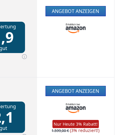
ANGEBOT ANZEIGEN
ertung
,9
gut
ANGEBOT ANZEIGEN
ertung
,1
Nur Heute 3% Rabatt!
gut
(3% reduziert!)
1.599,00 €