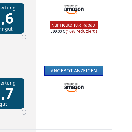
ertung
,6
Nur Heute 10% Rabatt!
hr gut
(10% reduziert!)
799,00 €
ANGEBOT ANZEIGEN
ertung
,7
gut