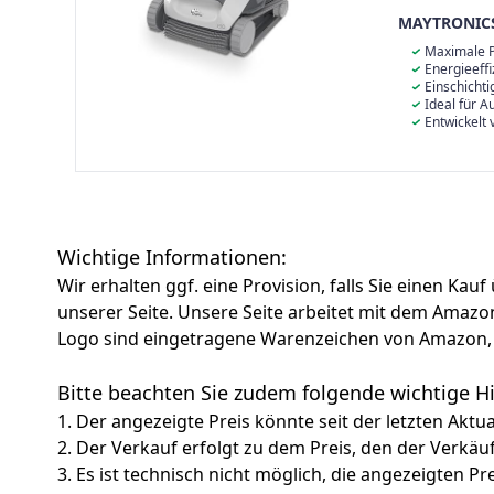
MAYTRONIC
Maximale P
scannt den Po
Energieeffi
Reinigen vorz
spart, den Ch
Einschichtig
abgedeckt wir
maximiert.
Filtrationstec
Ideal für A
Verschmutzun
Aufstellbecke
Entwickelt
zu gewährleis
Unternehmen 
zuverlässig, e
Wichtige Informationen:
Wir erhalten ggf. eine Provision, falls Sie einen Kau
unserer Seite. Unsere Seite arbeitet mit dem Am
Logo sind eingetragene Warenzeichen von Amazon, 
Bitte beachten Sie zudem folgende wichtige 
1. Der angezeigte Preis könnte seit der letzten Aktu
2. Der Verkauf erfolgt zu dem Preis, den der Verkäu
3. Es ist technisch nicht möglich, die angezeigten Pre