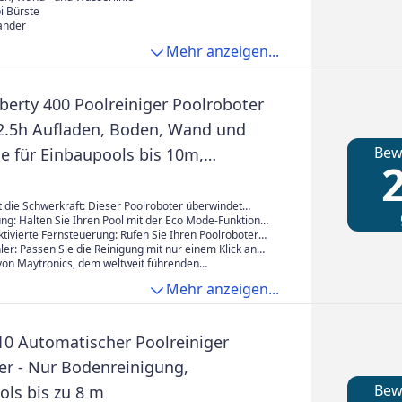
i Bürste
änder
Mehr anzeigen...
berty 400 Poolreiniger Poolroboter
2.5h Aufladen, Boden, Wand und
Bew
ie für Einbaupools bis 10m,
2
Filter, Intelligente Kontrolle App
 die Schwerkraft: Dieser Poolroboter überwindet
s. Er navigiert mühelos über die Pooloberfläche,
ng: Halten Sie Ihren Pool mit der Eco Mode-Funktion
 hoch und reinigt die Wasserlinie.
anze Woche über sauber: 3 Reinigungszyklen an
tivierte Fernsteuerung: Rufen Sie Ihren Poolroboter
chen Tagen reinigen den Boden mit nur einer Ladung.
mit dem Click-Up: der Dolphin wird dadurch aktiviert
er: Passen Sie die Reinigung mit nur einem Klick an
n die Wasserlinie, wo Sie ihn einfach entnehmen
sse an und wählen Sie zwischen den Modi "Nur Boden"
 von Maytronics, dem weltweit führenden
 Wände".
für Poolreinigungssysteme. Umfassend getestet und
Mehr anzeigen...
inschließlich einer 3-Jahres-Garantie.
10 Automatischer Poolreiniger
er - Nur Bodenreinigung,
Bew
ols bis zu 8 m