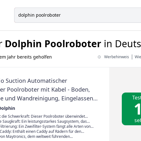
r
Dolphin Poolroboter
in Deuts
em Jahr bereits geholfen
Werbehinweis
Wie
io Suction Automatischer
er Poolroboter mit Kabel - Boden,
Tes
ie und Wandreinigung, Eingelassene
1
 zu 15 m, Wasserpflege
Dolphin
 die Schwerkraft: Dieser Poolroboter überwindet
se
s. Er navigiert mühelos über die Pooloberfläche,
e Saugkraft: Ein leistungsstarkes Saugsystem, das
 hoch und reinigt die Wasserlinie.
tzungen absaugt, von feinen Partikeln bis hin zu
Filtrierung: Ein Zweifilter-System fängt alle Arten von
tern, sodass selbt die engsten Ecken makellos sauber
einen Verunreinigungen in Ihrem Pool auf und lässt sie
addy: Enthält einen Caddy auf Rädern für den
ns Poolwasser.
nsport zwischen Pool und Aufbewahrungsort sowie für
 von Maytronics, dem weltweit führenden