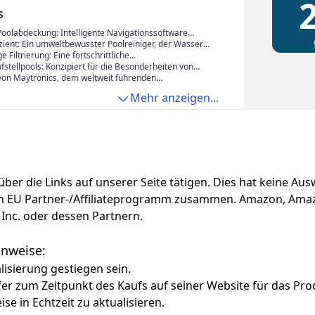
2
S
oolabdeckung: Intelligente Navigationssoftware
ol, um dem Roboter eine effiziente Route für das
zient: Ein umweltbewusster Poolreiniger, der Wasser
ugeben und sicherzustellen, dass die gesamte Fläche
emikalienverbrauch minimiert und die Energieeffizienz
e Filtrierung: Eine fortschrittliche
d.
hnologie, die Blätter und andere größere
ufstellpools: Konzipiert für die Besonderheiten von
gen auffängt.
n, um ein durchgängig makellos sauberes Poolerlebnis
 von Maytronics, dem weltweit führenden
ten.
für Poolreinigungssysteme. Umfassend getestet und
Mehr anzeigen...
inschließlich einer 2-Jahres-Garantie.
f über die Links auf unserer Seite tätigen. Dies hat keine A
azon EU Partner-/Affiliateprogramm zusammen. Amazon, Am
Inc. oder dessen Partnern.
Hinweise:
alisierung gestiegen sein.
fer zum Zeitpunkt des Kaufs auf seiner Website für das Pro
ise in Echtzeit zu aktualisieren.