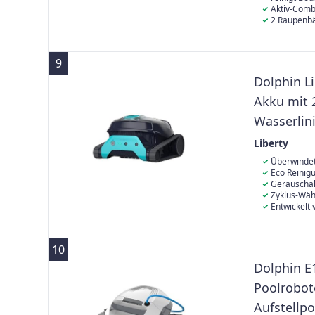
Aktiv-Comb
2 Raupenb
9
Dolphin Li
Akku mit 
Wasserlin
Ultrafein-
Liberty
Überwindet
jedes Hinderni
Eco Reinigu
klettert Wände
mühelos die g
Geräuschak
unterschiedli
durch Rasseln 
Zyklus-Wähl
und klettert a
Ihre Bedürfni
Entwickelt
können.
und "Boden &
Unternehmen 
zuverlässig, e
10
Dolphin E
Poolrobot
Aufstellpo