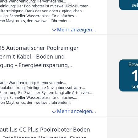
tarke Wandreinigung: Hervorragende
se
eiten ermöglichen eine effiziente Reinigung des Bodens
Reinigung: Der Poolroboter ist mit zwei Aktiv-Bürsten
e, unabhängig von Poolform und
die Schmutz, Algen, Blätter, Ungeziefer und andere
ilterreinigung: Dank des von oben zugänglichen
schaffenheit.
gen entfernen und für eine gründliche Reinigung
sst sich dieser zur Reinigung leicht herausnehmen.
sign: Schneller Wasserablass für einfaches
l öffnen, Korb herausnehmen und Verunreinigungen
aus dem Becken, ergänzt durch ergonomische
 von Maytronics, dem weltweit führenden
r eine mühelose Handhabung.
für Poolreinigungssysteme. Umfassend getestet und
Mehr anzeigen...
inschließlich einer 2-Jahres-Garantie.
25 Automatischer Poolreiniger
er mit Kabel - Boden und
Bew
gung - Energieeinsparung,
1
ene Pools bis zu 10 m
tarke Wandreinigung: Hervorragende
se
eiten ermöglichen eine effiziente Reinigung des Bodens
oolabdeckung: Intelligente Navigationssoftware
e, unabhängig von Poolform und
ol, um dem Roboter eine effiziente Route für das
Filtrierung: Ein Zweifilter-System fängt alle Arten von
schaffenheit.
ugeben und sicherzustellen, dass die gesamte Fläche
einen Verunreinigungen in Ihrem Pool auf und lässt sie
sign: Schneller Wasserablass für einfaches
d.
ns Poolwasser.
aus dem Becken, ergänzt durch ergonomische
 von Maytronics, dem weltweit führenden
r eine mühelose Handhabung.
für Poolreinigungssysteme. Umfassend getestet und
Mehr anzeigen...
inschließlich einer 2-Jahres-Garantie.
autilus CC Plus Poolroboter Boden