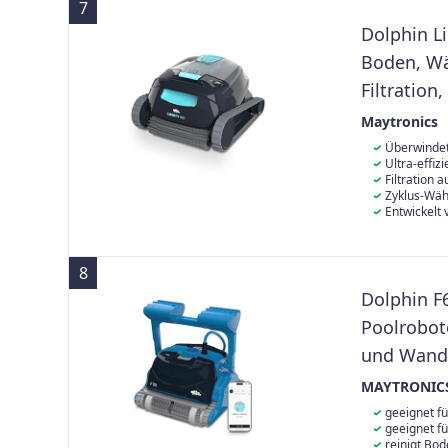
7
Dolphin L
Boden, Wä
Filtration
Ultrafein-
Maytronics
Überwindet
jedes Hinderni
Ultra-effiz
klettert Wände
Mode-Funktion
Filtration 
Reinigungszyk
fängt alle Art
Zyklus-Wähl
mit nur einer
hin zu feinste
Ihre Bedürfni
Entwickelt
und "Boden &
Unternehmen 
zuverlässig, e
8
Dolphin F
Poolrobot
und Wandr
Eingelass
MAYTRONIC
geeignet fü
geeignet fü
reinigt Bo