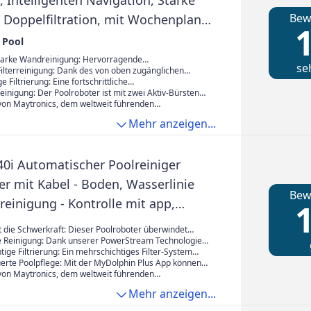
 Intelligenten Navigation, Starke
Bew
 Doppelfiltration, mit Wochenplaner,
1
er für Eingelassene Pools bis zu 12m
 Pool
tarke Wandreinigung: Hervorragende
se
eiten ermöglichen eine effiziente Reinigung des Bodens
ilterreinigung: Dank des von oben zugänglichen
e, unabhängig von Poolform und
sst sich dieser zur Reinigung leicht herausnehmen.
e Filtrierung: Eine fortschrittliche
schaffenheit.
l öffnen, Korb herausnehmen und Verunreinigungen
hnologie, die Blätter und andere größere
Reinigung: Der Poolroboter ist mit zwei Aktiv-Bürsten
gen auffängt.
die Schmutz, Algen, Blätter, Ungeziefer und andere
 von Maytronics, dem weltweit führenden
gen entfernen und für eine gründliche Reinigung
für Poolreinigungssysteme. Umfassend getestet und
Mehr anzeigen...
inschließlich einer 2-Jahres-Garantie.
40i Automatischer Poolreiniger
er mit Kabel - Boden, Wasserlinie
Bew
einigung - Kontrolle mit app,
1
ene Pools bis zu 12 m
 die Schwerkraft: Dieser Poolroboter überwindet
s. Er navigiert mühelos über die Pooloberfläche,
e Reinigung: Dank unserer PowerStream Technologie
 hoch und reinigt die Wasserlinie.
ltidirektionalen Wasserstrahlen für eine nahtlose
ige Filtrierung: Ein mehrschichtiges Filter-System
d gewährleisten makellos sauber Pooloberflächen und
en von Verunreinigungen auf, einschließlich feiner und
erte Poolpflege: Mit der MyDolphin Plus App können
rtikel und hinterlässt glasklares Poolwasser.
ter von überall steuern: Reinigungspläne festlegen,
 von Maytronics, dem weltweit führenden
er starten, Warnungen erhalten und vieles mehr.
für Poolreinigungssysteme. Umfassend getestet und
Mehr anzeigen...
inschließlich einer 3-Jahres-Garantie.