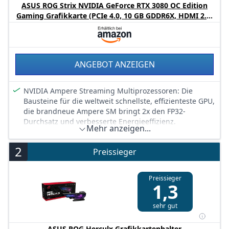
ASUS ROG Strix NVIDIA GeForce RTX 3080 OC Edition
Gaming Grafikkarte (PCIe 4.0, 10 GB GDDR6X, HDMI 2.1,
DisplayPort 1.4a, Axial-Tech Lüfter-Design, 2.9 Slot, Super
Alloy Power II, GPU Tweak II)
ANGEBOT ANZEIGEN
NVIDIA Ampere Streaming Multiprozessoren: Die
Bausteine für die weltweit schnellste, effizienteste GPU,
die brandneue Ampere SM bringt 2x den FP32-
Durchsatz und verbesserte Energieeffizienz.
Mehr anzeigen...
RT Kerne der zweiten Generation: Erleben Sie den 2-
fachen Durchsatz der RT Kerne der 1. Generation sowie
2
Preissieger
gleichzeitige RT und Schattierung für eine ganz neue
Stufe der Strahlenverfolgung.
Tensor Kerne der 3. Generation: Erhalten Sie bis zu 2x
Preissieger
1,3
den Durchsatz mit struktureller Sparsität und
fortschrittlichen AI-Algorithmen wie DLSS. Jetzt mit
sehr gut
Unterstützung für bis zu 8K Auflösung, diese Kerne
bieten einen massiven Schub in der Spielleistung und
brandneuen AI-Fähigkeiten.
ASUS ROG Herculx Grafikkartenhalter