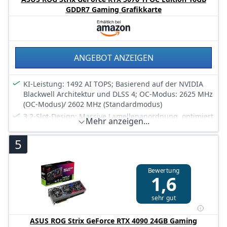
GDDR7 Gaming Grafikkarte
ANGEBOT ANZEIGEN
KI-Leistung: 1492 AI TOPS; Basierend auf der NVIDIA
Blackwell Architektur und DLSS 4; OC-Modus: 2625 MHz
(OC-Modus)/ 2602 MHz (Standardmodus)
3.2-Slot-Design: Massive Lamellenanordnung, optimiert
Mehr anzeigen...
für den Luftstrom der drei Axial-tech-Lüfter
Die Axial-Tech-Lüfter wurden so skaliert, dass sie 31 %
5
mehr Luft durch die Karte treiben, um eine höhere
Leistung zu erreichen.
Bewertung
Mit der 0dB-Technologie kannst du leichte Spiele in
1,6
relativer Stille genießen
Das MaxContact-Design mit Vapor Chamber sorgt für
sehr gut
eine effiziente Wärmeübertragung und bietet eine
erstklassige Leistung
ASUS ROG Strix GeForce RTX 4090 24GB Gaming