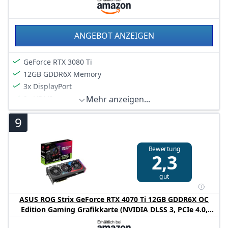
zentralen Lüfter optimiert
Das 2,9-Slot-Design vergrößert die Kühlfläche im
Vergleich zur letzten Generation und sorgt so für mehr
ANGEBOT ANZEIGEN
thermischen Spielraum als je zuvor
GeForce RTX 3080 Ti
12GB GDDR6X Memory
3x DisplayPort
2x HDMI
Mehr anzeigen...
9
Bewertung
2,3
gut
ASUS ROG Strix GeForce RTX 4070 Ti 12GB GDDR6X OC
Edition Gaming Grafikkarte (NVIDIA DLSS 3, PCIe 4.0,
12GB GDDR6X Speicher, 2X HDMI 2.1a, 3X DisplayPort