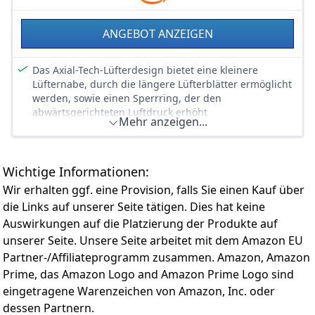
ANGEBOT ANZEIGEN
Das Axial-Tech-Lüfterdesign bietet eine kleinere
Lüfternabe, durch die längere Lüfterblätter ermöglicht
werden, sowie einen Sperrring, der den
abwärtsgerichteten Luftdruck erhöht
Mehr anzeigen...
Ein Doppelkugellager hält bis zu doppelt so lange wie
ein Gleitlager
Super Alloy Power II beinhaltet Spulen aus
Wichtige Informationen:
hochwertigen Legierungen, Festpolymerkondensatoren
und eine Reihe von Hochstrom-Leistungsstufen
Wir erhalten ggf. eine Provision, falls Sie einen Kauf über
Mit dem Dual-BIOS kannst du ohne Software zwischen
die Links auf unserer Seite tätigen. Dies hat keine
den BIOS-Profilen Quiet und Performance umschalten
Auswirkungen auf die Platzierung der Produkte auf
Die Auto-Extreme-Technologie nutzt
unserer Seite. Unsere Seite arbeitet mit dem Amazon EU
Automatisierungstechniken, um die Zuverlässigkeit zu
Partner-/Affiliateprogramm zusammen. Amazon, Amazon
erhöhen
Prime, das Amazon Logo and Amazon Prime Logo sind
Eine Backplate mit Lüftungsöffnungen verhindert, dass
eingetragene Warenzeichen von Amazon, Inc. oder
warme Luft erneut durch das Kühlsystem zirkuliert
dessen Partnern.
Die ROG Strix Radeon RX 6600 XT OC Edition 8GB