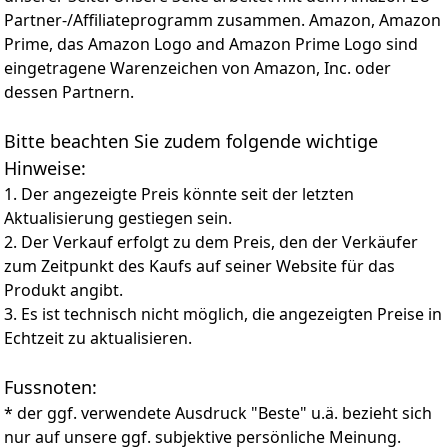
ERLEBE JEDES DETAIL: Die Neo Quantum Mini LED HDR+
GU32F6009FUXZG
Partner-/Affiliateprogramm zusammen. Amazon, Amazon
Technologie des Samsung AI TVs steuert das Licht mit
unglaublicher Präzision für feinste Details und tiefste
Prime, das Amazon Logo and Amazon Prime Logo sind
Kontraste, um 4K-Bilder mit intensiven, lebensechten
eingetragene Warenzeichen von Amazon, Inc. oder
Farben auf deinen Bildschirm zu zaubern.
dessen Partnern.
PRÄZISION, DIE BEGEISTERT: Die Quantum-Matrix-
Technologie Plus steuert die Quantum-Mini-LEDs mit
Bitte beachten Sie zudem folgende wichtige
unerreichter Präzision. Erlebe Samsungs schärfste
Hinweise:
Kontraste, bei denen kein Detail in Schatten oder Licht
verloren geht – für ein Bild, das dich in seinen Bann
1. Der angezeigte Preis könnte seit der letzten
zieht.
Aktualisierung gestiegen sein.
DEIN SPORTERLEBNIS MIT INTELLIGENTER
2. Der Verkauf erfolgt zu dem Preis, den der Verkäufer
BILDOPTIMIERUNG: Erlebe dank 4K AI Upscaling Pro
zum Zeitpunkt des Kaufs auf seiner Website für das
und Neural Quantum 4K AI Gen2 Prozessor Fussball in
Produkt angibt.
einer neuen Dimension der Bildqualität. Jeder Inhalt
wird für ein klares und flüssiges Seherlebnis in Echtzeit
3. Es ist technisch nicht möglich, die angezeigten Preise in
analysiert und auf brillante 4K-Schärfe hochskaliert.
Echtzeit zu aktualisieren.
DEIN WOHNZIMMER ALS BÜHNE: Verwandle dein
Zuhause mit dem Art Store in eine Galerie und genieße
Fussnoten:
dank Dolby Atmos und AI Sound einen Klang, der dich
* der ggf. verwendete Ausdruck "Beste" u.ä. bezieht sich
mitten ins Geschehen versetzt – für ein Erlebnis, das
alle Sinne berührt.
nur auf unsere ggf. subjektive persönliche Meinung.