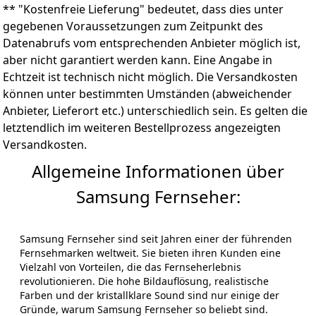
IM LIEFERUMFANG ENTHALTEN: 1 x Samsung KI
** "Kostenfreie Lieferung" bedeutet, dass dies unter
Fernseher Neo QLED 4K QN85F, 65 Zoll (163 cm), Smart
gegebenen Voraussetzungen zum Zeitpunkt des
TV inkl. Fernbedienung Premium Solar Smart Remote,
Datenabrufs vom entsprechenden Anbieter möglich ist,
GQ65QN85FAUXZG
aber nicht garantiert werden kann. Eine Angabe in
Echtzeit ist technisch nicht möglich. Die Versandkosten
können unter bestimmten Umständen (abweichender
Anbieter, Lieferort etc.) unterschiedlich sein. Es gelten die
letztendlich im weiteren Bestellprozess angezeigten
Versandkosten.
Allgemeine Informationen über
Samsung Fernseher:
Samsung Fernseher sind seit Jahren einer der führenden
Fernsehmarken weltweit. Sie bieten ihren Kunden eine
Vielzahl von Vorteilen, die das Fernseherlebnis
revolutionieren. Die hohe Bildauflösung, realistische
Farben und der kristallklare Sound sind nur einige der
Gründe, warum Samsung Fernseher so beliebt sind.