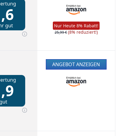
ertung
,6
hr gut
Nur Heute 8% Rabatt!
(8% reduziert!)
25,99 €
ANGEBOT ANZEIGEN
ertung
,9
gut