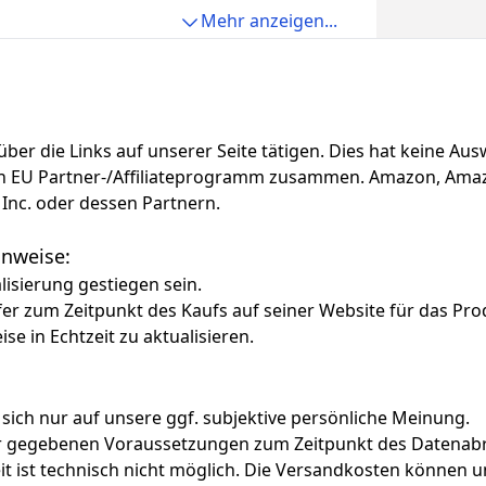
 in nur ca. 3 Stunden vollständig aufgeladen
r reduziert die Häufigkeit des Entleerens. Inklusive
Mehr anzeigen...
 Reinigungsbürste, Schutzabdeckung, USB‑C-Ladekabel
reundlicher Anleitung
f über die Links auf unserer Seite tätigen. Dies hat keine A
azon EU Partner-/Affiliateprogramm zusammen. Amazon, Am
Inc. oder dessen Partnern.
Hinweise:
alisierung gestiegen sein.
fer zum Zeitpunkt des Kaufs auf seiner Website für das Pro
ise in Echtzeit zu aktualisieren.
 sich nur auf unsere ggf. subjektive persönliche Meinung.
ter gegebenen Voraussetzungen zum Zeitpunkt des Datenabr
zeit ist technisch nicht möglich. Die Versandkosten könn