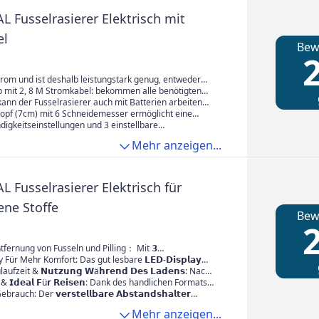
e Design lässt sich mit einer Bürste (im
nthalten) leicht reinigen.
 Fusselrasierer Elektrisch mit
el
Bew
2
trom und ist deshalb leistungstark genug, entweder
usen oder kleinen Pilling-Knötchen leicht sauber zu
b mit 2, 8 M Stromkabel: bekommen alle benötigten
ke in einem Durchlauf fertig
ann der Fusselrasierer auch mit Batterien arbeiten
barkeit
opf (7cm) mit 6 Schneidemesser ermöglicht eine
fizientere Arbeit, sogar an große Flächen z.B. Sofa,
igkeitseinstellungen und 3 einstellbare
ken, Gardinen usw.
iede mit Schutz Aufsatz für unerschiedliche Stoffe,
Mehr anzeigen...
zu hinterlassen
 Fusselrasierer Elektrisch für
ene Stoffe
Bew
2
tfernung von Fusseln und Pilling： Mit 𝟯
𝗶𝗴𝗸𝗲𝗶𝘁𝘀𝘀𝘁𝘂𝗳𝗲𝗻passt sich der elektrische
Für Mehr Komfort: Das gut lesbare 𝗟𝗘𝗗-𝗗𝗶𝘀𝗽𝗹𝗮𝘆
 flexibel an verschiedene Stoffe an – ideal für Pullover,
t 𝗔𝗸𝗸𝘂𝘀𝘁𝗮𝗻𝗱 𝗴𝗲𝘄ä𝗵𝗹𝘁𝗲 𝗟𝗲𝗶𝘀𝘁𝘂𝗻𝗴𝘀𝘀𝘁𝘂𝗳𝗲 an.
fzeit & 𝗡𝘂𝘁𝘇𝘂𝗻𝗴 𝗪ä𝗵𝗿𝗲𝗻𝗱 𝗗𝗲𝘀 𝗟𝗮𝗱𝗲𝗻𝘀: Nach
 oder Decken. Die scharfen 6-Klingen entfernen
rt die integrierte𝗔𝗻𝘇𝗲𝗶𝗴𝗲 𝗯𝗲𝗶 𝗻𝗶𝗲𝗱𝗿𝗶𝗴𝗲𝗺
ufladen bietet der Fusselentferner 𝗯𝗶𝘀 𝘇𝘂 𝟯
 & 𝗜𝗱𝗲𝗮𝗹 𝗙ü𝗿 𝗥𝗲𝗶𝘀𝗲𝗻: Dank des handlichen Formats
ich und effizient
𝗱 rechtzeitig ans Aufladen, damit die Anwendung nicht
𝗮𝗯𝗲𝗹𝗹𝗼𝘀𝗲 𝗡𝘂𝘁𝘇𝘂𝗻𝗴. Perfekt für mehrere
r Fusselrasierer bequem auf Reisen mitnehmen. Die
auch: Der 𝘃𝗲𝗿𝘀𝘁𝗲𝗹𝗹𝗯𝗮𝗿𝗲 𝗔𝗯𝘀𝘁𝗮𝗻𝗱𝘀𝗵𝗮𝗹𝘁𝗲𝗿
rbrochen wird
ke oder größere Stoffflächen. Das Gerät kann
𝗶𝘀𝗲𝘀𝗽𝗲𝗿𝗿𝗲 verhindert ein versehentliches Einschalten
dliche Materialien wie Wolle oder Strick vor
Mehr anzeigen...
uch während des Ladevorgangs verwendet werden
Gleichzeitig sorgt der 𝗶𝗻𝘁𝗲𝗴𝗿𝗶𝗲𝗿𝘁𝗲