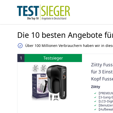
Die 10 besten Angebote fü
Über 100 Millionen Verbrauchern haben wir in dies
1
Testsieger
Ziitty Fus
für 3 Eins
Kopf Fusse
Kompletts
Ziitty
Reinigung
【PREMIUM 
Fusselrasierer
【3-Gang-Ei
Stahl, größere
verschiedene 
【LCD-Digit
Fusselentfernu
verdickte Ede
verfügt über 
【Benutzerf
Rasierklingen
Schnitten oder
die Geschwindi
Fusselrasierer
【Aufbewahr