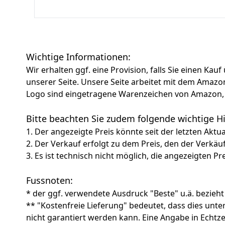
hinweg und ist
Auffangbehälte
Ersatzklinge,
und benutzerf
Wichtige Informationen:
Wir erhalten ggf. eine Provision, falls Sie einen Kau
unserer Seite. Unsere Seite arbeitet mit dem Am
Logo sind eingetragene Warenzeichen von Amazon, 
Bitte beachten Sie zudem folgende wichtige 
1. Der angezeigte Preis könnte seit der letzten Aktu
2. Der Verkauf erfolgt zu dem Preis, den der Verkäu
3. Es ist technisch nicht möglich, die angezeigten Pre
Fussnoten:
* der ggf. verwendete Ausdruck "Beste" u.ä. bezieht
** "Kostenfreie Lieferung" bedeutet, dass dies un
nicht garantiert werden kann. Eine Angabe in Echt