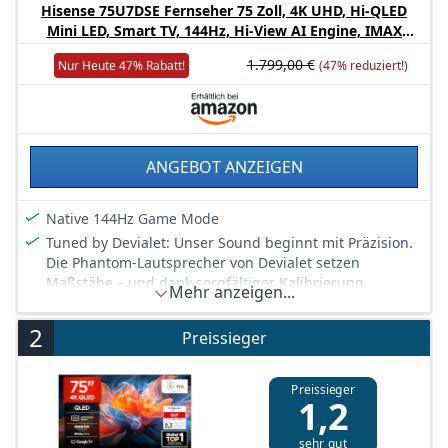
Hisense 75U7DSE Fernseher 75 Zoll, 4K UHD, Hi-QLED
Mini LED, Smart TV, 144Hz, Hi-View AI Engine, IMAX
Enhanced, AI Lichtsensor, Dolby Vision.Atmos, Tuned by
1.799,00 €
Nur Heute 47% Rabatt!
(47% reduziert!)
DeVialet, FreeSync Premium Pro [2026]
ANGEBOT ANZEIGEN
Native 144Hz Game Mode
Tuned by Devialet: Unser Sound beginnt mit Präzision.
Die Phantom‑Lautsprecher von Devialet setzen
Maßstäbe – und dank sorgfältiger Kalibrierung
Mehr anzeigen...
spiegeln Hisense‑TVs nun ihre lebensechte Akustik
wider, nahtlos kombiniert mit Dolby Atmos und
2
Preissieger
szenariobasiertem KI‑Sound. Jeder Dialog, jeder
Soundtrack und jede Explosion wird dynamisch
optimiert – von Devialet zertifiziert, damit der Sound
Preissieger
1,2
nicht nur abgespielt wird, sondern richtig mitschwingt.
AMD FreeSync Premium Pro: AMDs variable
sehr gut
Bildwiederholfrequenz-Technologie synchronisiert die