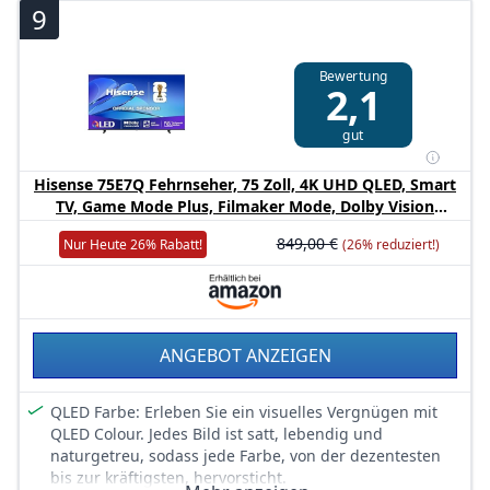
Entertainment
9
Gaming mit bis zu 4K @ 60 Hz und HGiG
webOS 26 mit 4 Jahren Upgrade-Garantie und Infrarot-
Bewertung
Fernbedienung
2,1
gut
Hisense 75E7Q Fehrnseher, 75 Zoll, 4K UHD QLED, Smart
TV, Game Mode Plus, Filmaker Mode, Dolby Vision
Atmos, HDR10, HLG, HDR Immersive, AI 4K Upscaler,
849,00 €
Nur Heute 26% Rabatt!
(26% reduziert!)
Dolby MS12, DTS X, Sprachsteuerung [2025]
ANGEBOT ANZEIGEN
QLED Farbe: Erleben Sie ein visuelles Vergnügen mit
QLED Colour. Jedes Bild ist satt, lebendig und
naturgetreu, sodass jede Farbe, von der dezentesten
bis zur kräftigsten, hervorsticht.