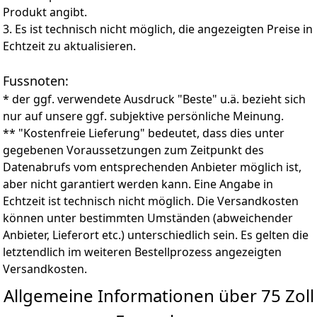
Produkt angibt.
Kontrollzentrum. VRR und ALLM reduzieren den Input
Lag und eliminieren das Screen Tearing. Genießen Sie
3. Es ist technisch nicht möglich, die angezeigten Preise in
das flüssige Gameplay auf einem preisgünstigen
Echtzeit zu aktualisieren.
Fernseher!
Fussnoten:
* der ggf. verwendete Ausdruck "Beste" u.ä. bezieht sich
nur auf unsere ggf. subjektive persönliche Meinung.
** "Kostenfreie Lieferung" bedeutet, dass dies unter
gegebenen Voraussetzungen zum Zeitpunkt des
Datenabrufs vom entsprechenden Anbieter möglich ist,
aber nicht garantiert werden kann. Eine Angabe in
Echtzeit ist technisch nicht möglich. Die Versandkosten
können unter bestimmten Umständen (abweichender
Anbieter, Lieferort etc.) unterschiedlich sein. Es gelten die
letztendlich im weiteren Bestellprozess angezeigten
Versandkosten.
Allgemeine Informationen über 75 Zoll