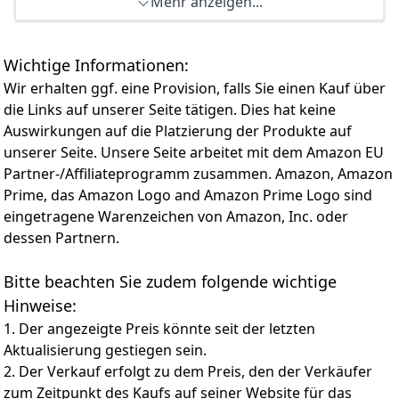
Mehr anzeigen...
Dolby Vision Atmos: Die Verschmelzung von Dolby
Vision HDR-Bildgebung und Dolby Atmos-Sound
verwandelt Ihren Fernseher in ein Entertainment-
Wichtige Informationen:
Kraftpaket.
AI 4K Upscaler: Mit dem Al 4K Upscaler von Hisense
Wir erhalten ggf. eine Provision, falls Sie einen Kauf über
können Sie all Ihre Lieblingsinhalte in hervorragender
die Links auf unserer Seite tätigen. Dies hat keine
Qualität wiedergeben. Mit dieser intelligenten Funktion
Auswirkungen auf die Platzierung der Produkte auf
werden nicht nur Ihre geliebten Klassiker und
unserer Seite. Unsere Seite arbeitet mit dem Amazon EU
Heimvideos, sondern auch moderne
Partner-/Affiliateprogramm zusammen. Amazon, Amazon
Fernsehsendungen, Filme und sogar Streaming-Inhalte
in atemberaubender 4K-Qualität wiedergegeben. Jedes
Prime, das Amazon Logo and Amazon Prime Logo sind
Pixel wird auf die Leistung Ihres Fernsehers
eingetragene Warenzeichen von Amazon, Inc. oder
angehoben.
dessen Partnern.
AI Smooth Motion, AI Sports Mode: Erleben Sie
ruckelfreie, naturgetreue Bilder mit fortschrittlichen
Bitte beachten Sie zudem folgende wichtige
Funktionen wie MEMC (Motion Estimation, Motion
Hinweise:
Compensation) und 3D-Rauschunterdrückung,
integriert in ein reaktionsschnelles Panel. Mit der AI
1. Der angezeigte Preis könnte seit der letzten
Smooth Motion-Technologie gehören störende
Aktualisierung gestiegen sein.
Bewegungsunschärfen der Vergangenheit an.
2. Der Verkauf erfolgt zu dem Preis, den der Verkäufer
Game Mode PLUS: Steigern Sie Ihr Spielerlebnis mit
zum Zeitpunkt des Kaufs auf seiner Website für das
Game Mode PLUS mit einer Spieleleiste als integriertes