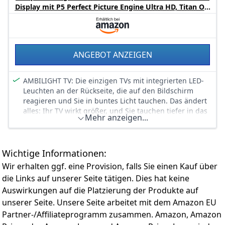
Farben und glatte Bewegungen
Display mit P5 Perfect Picture Engine Ultra HD, Titan OS,
Dolby Vision und Dolby Atmos Sound
IMMERSIVER DOLBY ATMOS-KLANG – Erleben Sie
satten, multidimensionalen Klang, der jede Szene zum
Leben erweckt. Ob Filme, Sport oder Videospiele,
genießen Sie lebensechten Surround-Sound, der Sie
ANGEBOT ANZEIGEN
mitten ins Geschehen versetzt
Titan OS: Mit unserer Titan OS intelligenten TV-
Plattform finden Sie im Nu Ihre Lieblingssendungen.
AMBILIGHT TV: Die einzigen TVs mit integrierten LED-
Folgen Sie Serien direkt von Ihrem Startbildschirm.
Leuchten an der Rückseite, die auf den Bildschirm
Durchstöbern Sie die Kategorien und Vorschläge der
reagieren und Sie in buntes Licht tauchen. Das ändert
besten Streaming-Services an einer Stelle
alles: Ihr TV wirkt größer, und Sie tauchen tiefer in das
Mehr anzeigen...
Geschehen auf dem Bildschirm ein
ULTRA-SCHARFES BILD: Lassen Sie sich von den Bildern
auf diesem 4K (UHD) LED Ambilight TV begeistern. Der
Wichtige Informationen:
pixel-präzise Ultra HD-Maschine von Philips optimiert
die Bildqualität für gestochen scharfe Bilder, satte
Wir erhalten ggf. eine Provision, falls Sie einen Kauf über
Farben und glatte Bewegungen
die Links auf unserer Seite tätigen. Dies hat keine
QLED LEBENDIGE FARBEN UND ULTRA-SCHARFE
Auswirkungen auf die Platzierung der Produkte auf
SZENEN – Erleben Sie atemberaubende Quantum Dot
unserer Seite. Unsere Seite arbeitet mit dem Amazon EU
Farben in 4K UHD. Passt sich an alle HDR-Formate für
Partner-/Affiliateprogramm zusammen. Amazon, Amazon
perfekte Kontraste an. Jeder Moment, ob dunkel oder