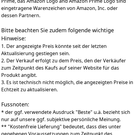
hell, gespielt oder gestreamt, wird zum Leben erweckt!
Prime, das Amazon Logo and Amazon Prime Logo sind
IMMERSIVER DOLBY ATMOS-KLANG – Erleben Sie
eingetragene Warenzeichen von Amazon, Inc. oder
satten, multidimensionalen Klang, der jede Szene zum
dessen Partnern.
Leben erweckt. Ob Filme, Sport oder Videospiele,
genießen Sie lebensechten Surround-Sound, der Sie
Bitte beachten Sie zudem folgende wichtige
mitten ins Geschehen versetzt
Hinweise:
Titan OS: Mit unserer Titan OS intelligenten TV-
Plattform finden Sie im Nu Ihre Lieblingssendungen.
1. Der angezeigte Preis könnte seit der letzten
Folgen Sie Serien direkt von Ihrem Startbildschirm.
Aktualisierung gestiegen sein.
Durchstöbern Sie die Kategorien und Vorschläge der
2. Der Verkauf erfolgt zu dem Preis, den der Verkäufer
besten Streaming-Services an einer Stelle
zum Zeitpunkt des Kaufs auf seiner Website für das
Produkt angibt.
3. Es ist technisch nicht möglich, die angezeigten Preise in
Echtzeit zu aktualisieren.
Fussnoten:
* der ggf. verwendete Ausdruck "Beste" u.ä. bezieht sich
nur auf unsere ggf. subjektive persönliche Meinung.
** "Kostenfreie Lieferung" bedeutet, dass dies unter
gegebenen Voraussetzungen zum Zeitpunkt des